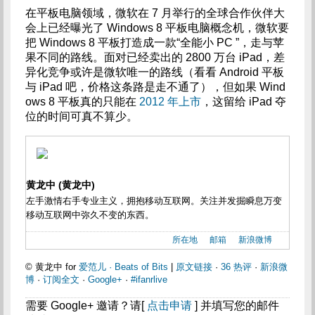
在平板电脑领域，微软在 7 月举行的全球合作伙伴大
会上已经曝光了 Windows 8 平板电脑概念机，微软要
把 Windows 8 平板打造成一款“全能小 PC ”，走与苹
果不同的路线。面对已经卖出的 2800 万台 iPad，差
异化竞争或许是微软唯一的路线（看看 Android 平板
与 iPad 吧，价格这条路是走不通了），但如果 Wind
ows 8 平板真的只能在
2012 年上市
，这留给 iPad 夺
位的时间可真不算少。
黄龙中 (黄龙中)
左手激情右手专业主义，拥抱移动互联网。关注并发掘瞬息万变
移动互联网中弥久不变的东西。
所在地
邮箱
新浪微博
© 黄龙中 for
爱范儿 · Beats of Bits
|
原文链接
·
36 热评
·
新浪微
博
·
订阅全文
·
Google+
·
#ifanrlive
需要 Google+ 邀请？请[
点击申请
] 并填写您的邮件