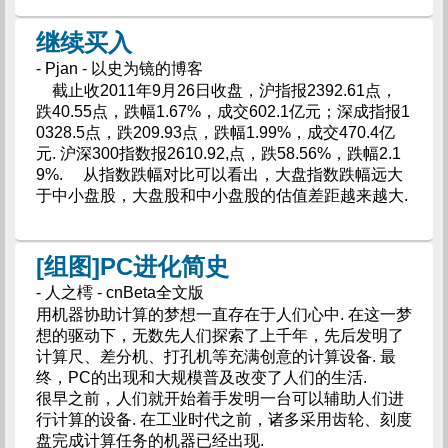
继续买入
- Pjan - 以史为镜的博客
截止收2011年9月26日收盘，沪指报2392.61点，
跌40.55点，跌幅1.67%，成交602.1亿元；深成指报1
0328.5点，跌209.93点，跌幅1.99%，成交470.4亿
元. 沪深300指数报2610.92,点，跌58.56%，跌幅2.1
9%. 从指数跌幅对比可以看出，大盘指数跌幅远大
于中小盘股，大盘股和中小盘股的估值差距越来越大.
[组图]PC进化简史
- 人之樗 - cnBeta全文版
用机器协助计算的梦想一直存在于人们心中. 在这一梦
想的驱动下，无数先人们探索了上千年，先后发明了
计算尺、差分机、打孔机等充满创意的计算设备. 最
终，PC的出现和大规模普及改变了人们的生活.
很早之前，人们就开始着手发明一台可以辅助人们进
行计算的设备. 在工业时代之前，诸多采用齿轮、刻度
盘完成计算任务的机器已经出现.