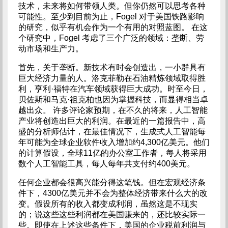
技术，未来将如何带领人类。但你仍然可以思考各种
可能性。至少到目前为止，Fogel 对于美国铁路影响
的研究，似乎有机会作为一个有用的对照蓝图。 在这
个研究中，Fogel 考虑了三个广泛的领域：垄断、劳
动市场和生产力。
首先，关于垄断。新技术有时会创造出，一小群具有
巨大经济力量的人。洛克菲勒在石油精炼领域取得胜
利，亨利·福特在汽车领域获得巨大成功。时至今日，
贝佐斯和马克·祖克柏也因为掌握科技，而显得相当卓
越出众。 许多评论家预期，在不久的将来，人工智能
产业将创造出巨大的利润。在最近的一篇报告中，高
盛的分析师估计，在最佳情况下，生成式人工智能每
年可能为全球企业软件收入增加约4,300亿美元。他们
的计算假设，全球11亿的办公室工作者，每人将采用
数个人工智能工具，每人每年共支付约400美元。
任何企业都会很高兴能分得这笔钱。但在宏观经济条
件下，4300亿美元并不会为整体经济带来什么大的改
变。假设所有的收入都变成利润，虽然这是不现实
的；说这些这些利润都在美国赚来的，还比较实际一
些。即使在上述这些条件下，美国的企业税前利润与