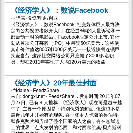
《经济学人》：数说Facebook
- - 译言-投资/理财/创业
《经济学人》：数说Facebook. 社交媒体巨人最终决
定向公共投资者敞开大门. 在经过8年的大量诉讼和一
部轰动一时的电影后，Facebook决定公开上市. 它计
划从首次公开募股（IPO）中筹资50亿美元，这将使
其市价估值达800到1000亿美元——接近快餐连锁巨
头麦当劳. 这家社交网络公司只雇佣了3000多名职
员，却在2011年实现了人均120万美元的收益.
《经济学人》20年最佳封面
- fridalee - FeedzShare
来自: dongxi.net - FeedzShare . 发布时间:2011年07
月27日, 已有 4 人推荐. 《经济学人》现在可是越来越
牛了. 主要一个原因是：特别优秀的封面. 但这也不是
最近几年才开始有的现象. 在一张令人惊骇的鲁伯特·
默多克照片和弄糟了整个国家的人之前，有在悬崖边
上的世界、点火发射的巴西、和对西尔维奥·贝卢斯科