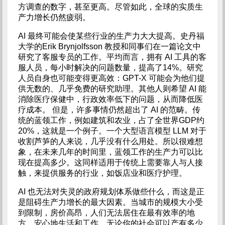
方调查的数字，甚至更高。尽管如此，全球的实质生
产力增长仍然疲弱。
AI 最终可能会使某些行业的生产力大大提高。史丹福
大学的Erik Brynjolfsson 教授和同事们在一篇论文中
研究了客服专员的工作。平均而言，拥有 AI 工具的客
服人员，每小时解决的问题数量，提高了14%。研究
人员自身也可能变得更高效：GPT-X 可能会为他们提
供无数的、几乎免费的研究助理。其他人则希望 AI 能
消除医疗保健中，行政效率低下的问题，从而降低医
疗成本。 但是，许多事情仍然超出了 AI 的范畴。传
统的蓝领工作，例如建筑和农业，占了全世界GDP约
20%，这就是一个例子。一个大型语言模型 LLM 对于
收割芦笋的人来说，几乎没有什么用处。所以很难想
象，在未来几年的时间里，蓝领工作的生产力可以比
现在提高多少。这同样适用于传统上需要靠人与人接
触，来提供服务的行业，如饭店业和医疗护理。
AI 也无法对失灵的政府规划体系做些什么，而这是正
是阻碍生产力增长的最大因素。当城市的规模大小受
到限制，房价高昂，人们无法居住在最有效率的地
方，安心地生活和工作。无论你的社会可以产有多少