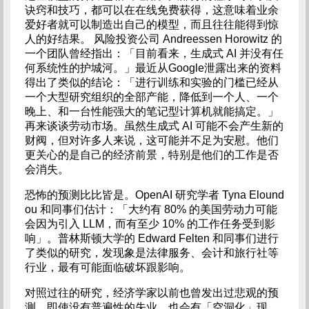
诀窍和技巧，都可以在在线免费获得，这意味着业余
爱好者就可以制造出自己的模型，而且往往能得到惊
人的好结果。 风险投资公司 Andreessen Horowitz 的
一个团队曾经指出：「目前看来，生成式 AI 并没有任
何系统性的护城河。」最近从Google泄露出来的资料
得出了类似的结论：「进行训练和实验的门槛已经从
一个大型研究组织的全部产能，降低到一个人、一个
晚上、和一台性能强大的笔记型计算机就能搞定。」
再来谈谈劳动市场。虽然生成式 AI 可能不会产生新的
财阀，但对许多人来说，这可能并不足为安慰。他们
更关心的是自己的经济前景，特别是他们的工作是否
会消失。
恐怖的预测比比皆是。OpenAI 研究学者 Tyna Elound
ou 和同事们估计：「大约有 80% 的美国劳动力可能
会因为引入 LLM，而有至少 10% 的工作任务受到影
响」。普林斯顿大学的 Edward Felten 和同事们进行
了类似的研究，发现象是法律服务、会计和旅行社等
行业，最有可能面临破坏跟影响。
对照过往的研究，经济学家以前也曾发出过悲观的预
测。即使没有普遍性的失业，也会有「空洞化」现