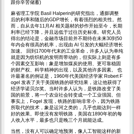
跟你辛苦储蓄)
麻省理工学院 Basil Halperin的研究指出，通膨调整
后的利率和随后的GDP增长，有着强烈的相关性。然
而，自从去年11月AI 相关题材的炒作开始至今，长期
利率已经下降，并且远低于过往历史标准。研究人员
得出的结论是，金融市场目前并不期待在未来30到50
年内会有很高的机率，出现由 AI 引发的大幅经济增长
加速。 回到1700年代末的工业革命，许多人认为单纯
就是因为纺织机的发明而带动的，但实际上则是有多
个因素交互影响：象是增加煤炭的使用、更可靠稳固
的财产权、科学精神的出现，以及其他许多因素。 也
许最著名的例证是，1960年代美国经济学家 Robert F
ogel 发表了关于美国铁路的研究结果，这让他获得了
经济学诺贝尔奖。当时许多人认为，是铁路改变了美
国的前景，将一个农业社会转变成一个工业强国。但
事实上，Fogel 发现，铁路的影响非常小，因为铁路
所取代的技术，象是运河之类的，几乎也能达到一样
好的效果。即使没有发明铁路，美国在1890年初的每
人收入水平，最多也只是晚三个月就能达成。
当然，没有人可以确定地预测，像人工智能这样的新