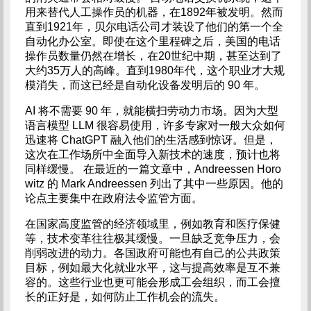
用来替代人工操作员的机器，在1892年被发明。然而
直到1921年，贝尔电话公司才装设了他们的第一个全
自动化办公室。即使在这个里程碑之后，美国的电话
操作员数量仍然在增长，在20世纪中期，甚至达到了
大约35万人的高峰。直到1980年代，这个职业才大规
模消失，而这已经是自动化设备发明后的 90 年。
AI 将不需要 90 年，就能横扫劳动力市场。因为大型
语言模型 LLM 很容易使用，许多专家对一般大众如何
迅速将 ChatGPT 融入他们的生活感到惊讶。但是，
这次在工作场所中全面导入新技术的速度，预计也将
同样缓慢。 在最近的一篇文章中，Andreessen Horo
witz 的 Mark Andreessen 列出了其中一些原因。他的
论点主要集中在政府法令监管方面。
在国家高度监管的经济领域里，例如教育和医疗保健
等，技术变革往往极其缓慢。一旦缺乏竞争压力，会
削弱改进的动力。各国政府可能也有自己的公共政策
目标，例如最大化就业水平，这与提高效率是互不兼
容的。这些行业也更可能会形成工会组织，而工会擅
长的正好是，如何防止工作机会的流失。