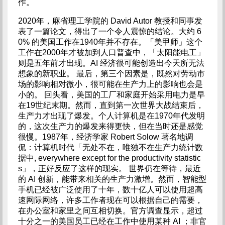
作。
2020年，麻省理工学院的 David Autor 教授和同事发
表了一篇论文，得出了一个令人震惊的结论。大约 6
0% 的美国工作在1940年并不存在。「美甲师」这个
工作在2000年才被加到人口普查中，「太阳能电工」
则是五年前才出现。AI 经济很可能创造出今天所无法
想象的新职业。 最后，第三个因素是，既然对劳动市
场的影响相对微小，很可能在生产力上的影响也会是
小的。 回头看，美国的工厂和家庭开始采用电力是早
在19世纪末期。然而，直到第一次世界大战结束后，
生产力才出现了爆发。个人计算机是在1970年代发明
的，这次生产力的爆发来得更快，但在当时还是感觉
很慢。1987年，经济学家 Robert Solow 著名地调
侃：计算机时代「无处不在，唯独不在生产力统计数
据中, everywhere except for the productivity statistic
s」，正好反应了这样的现实。 世界仍在等待，最近
的 AI 创新，能带来相关的生产力激增。然而，智能型
手机已经被广泛使用了十年，数十亿人可以使用超高
速网际网络，许多工作者现在可以根据自己的需要，
在办公室和家里之间互相切换。官方调查显示，超过
十分之一的美国员工已经在工作中使用某种 AI ；非官