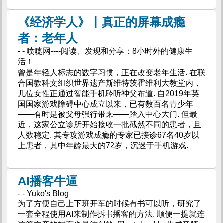
《经济学人》丨真正的屏幕成瘾
者：老年人
- - 喷嚏网----阅读、发现和分享：8小时外的健康生
活！
曾是年轻人标志的数字习惯，正在改变老年生活. 在联
合国教科文组织世界遗产斯维特茨霍维利大教堂内，
几位女性正通过智能手机聆听神父布道. 自2019年英
国国家游戏障碍中心成立以来，已有数百名青少年
——有时是被父母强行带来——踏入中心大门. 但最
近，这家公立诊所开始接收一批截然不同的患者，且
人数稳定. 其专攻游戏成瘾的专家已接诊67名40岁以
上患者，其中年龄最大的72岁，沉迷于手机游戏.
AI播客牛逼
- - Yuko's Blog
为了方便自己上下班开车的时候有书可以听，研究了
一套全程使用AI来制作拆书播客的方法. 顺便一提就连