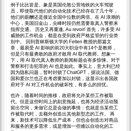
例子比比皆是。象是英国伦敦公营地铁的火车驾驶
员，即使取代他们的自动化技术已经存在了几十年，
他们的薪酬还是接近全国中位数的两倍。在 AI 浪潮的
中心，美国旧金山，尖峰时段仍然需要靠真人警察来
指挥交通。 历史又再重逢, Au revoir! 首先，许多受 AI
威胁的工作机会，都是在受到政府严格监管的行业类
别中。 回到普林斯顿大学的 Felten 教授的那篇文
章，最易受 AI 影响的前20大职业中有14个是教师，
但是只有最勇敢的政府才敢用 AI 取代教师。想象一
下，用 AI 取代真人教师的新闻标题会有多惊悚。对于
警察和打击犯罪的 AI 也是如此。事实上，意大利已经
因为隐私问题，暂时封锁了ChatGPT，据说法国、德
国和爱尔兰也正在考虑要加以封锁，这显示出各国政
府对于 AI 对工作机会的破坏性，有多么的担忧。
也许，随着时间的推移，政府将允许某些工作被取
代。但是这些时间上的刻意拖延，也将为经济活动预
留出空间，来做它总是会做的事情：也就是当某些工
作被取代时，去额外创造出其他新型态的工作。 再
来，新技术可以降低生产成本，但也会创造出对商品
和服务的更多需求，或是增加一些难以自动化的工