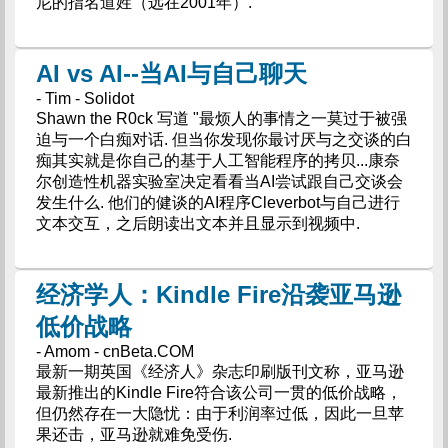
尼的指名道姓（远在2001年）.
AI vs AI--当AI与自己聊天
- Tim - Solidot
Shawn the R0ck 写道 "最烦人的事情之一莫过于被强
迫与一个白痴对话. 但当你发现你最讨厌与之交谈的白
痴其实就是你自己的基于人工智能程序的拷贝...康奈
尔创造性机器实验室决定看看当AI尝试跟自己交谈会
发生什么. 他们的健谈的AI程序Cleverbot与自己进行
文本交互，之后朗读出文本并且显示到视频中.
经济学人：Kindle Fire沿袭亚马逊
低价战略
- Amom - cnBeta.COM
最新一期英国《经济人》杂志印刷版刊文称，亚马逊
最新推出的Kindle Fire符合该公司一贯的低价战略，
但仍然存在一大隐忧：由于利润率过低，因此一旦苹
果还击，亚马逊就难免受伤.