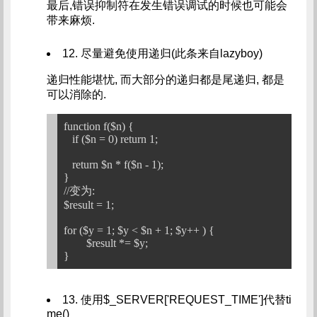
最后,错误抑制符在发生错误调试的时候也可能会
带来麻烦.
12. 尽量避免使用递归(此条来自lazyboy)
递归性能堪忧, 而大部分的递归都是尾递归, 都是
可以消除的.
function f($n) {

   if ($n = 0) return 1;

   return $n * f($n - 1);

}

//变为:

$result = 1;

for ($y = 1; $y < $n + 1; $y++ ) {

	$result *= $y;

13. 使用$_SERVER['REQUEST_TIME']代替ti
me()