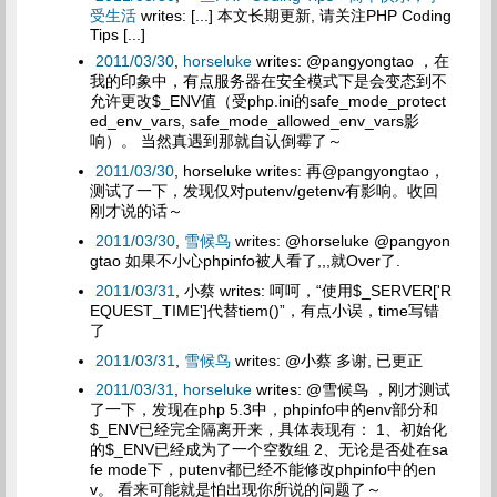
受生活
writes: [...] 本文长期更新, 请关注PHP Coding
Tips [...]
2011/03/30
,
horseluke
writes: @pangyongtao ，在
我的印象中，有点服务器在安全模式下是会变态到不
允许更改$_ENV值（受php.ini的safe_mode_protect
ed_env_vars, safe_mode_allowed_env_vars影
响）。 当然真遇到那就自认倒霉了～
2011/03/30
, horseluke writes: 再@pangyongtao，
测试了一下，发现仅对putenv/getenv有影响。收回
刚才说的话～
2011/03/30
,
雪候鸟
writes: @horseluke @pangyon
gtao 如果不小心phpinfo被人看了,,,就Over了.
2011/03/31
, 小蔡 writes: 呵呵，“使用$_SERVER['R
EQUEST_TIME']代替tiem()”，有点小误，time写错
了
2011/03/31
,
雪候鸟
writes: @小蔡 多谢, 已更正
2011/03/31
,
horseluke
writes: @雪候鸟 ，刚才测试
了一下，发现在php 5.3中，phpinfo中的env部分和
$_ENV已经完全隔离开来，具体表现有： 1、初始化
的$_ENV已经成为了一个空数组 2、无论是否处在sa
fe mode下，putenv都已经不能修改phpinfo中的en
v。 看来可能就是怕出现你所说的问题了～