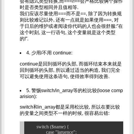
会有隐式类型转换,而===/!==会严格比较俩个操作
时是否类型相同并且值相等.
我们应该尽量使用===而不是==, 除了因为转换规
则比较难记以外, 还有一点就是如果使用===, 对
于日后的维护或者阅读你代码的人也会很舒服:”在
这个时刻, 这一行语句, 这个变量就是这个类型
的!”.
4. 少用/不用 continue:
continue是回到循环的头部, 而循环结束本来就是
回到循环的头部, 所以通过适当的构造, 我们完全
可以避免使用这条语句, 使得效率得到改善.
5. 警惕switch/in_array等的松比较(loose comp
arision):
switch和in_array都是采用松比较, 所以在要比较
的变量之间类型不一样的时候, 很容易出错:
	switch ($name) {

		case "laruence":
