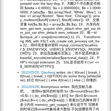
jumped over the lazy dog. 9、判断2个浮点数是否相
同 $delta = 0.00001; $a = 1.00000001; $b = 1.0000
0000; if (abs($a - $b) array('Red', 'White', 'Blue'), 'ci
ties' => array('Boston', 'New York', 'Chicago')); arra
y_multisort($stuff['colors'], $stuff['cities']); 18、交换
变量 list($a,$b,$c) = array($c,$b,$a); 19、共享内存
sem_get sem_acquire shm_attach shm_get_var sh
m_put_var shm_detach sem_release 20、唯一id
$unique_id = uniqid(microtime(),1); 21、Transformi
ng XML with XSLT xslt_create xslt_process xslt_fre
e 22、用环境变量存密码 mysql_connect('localhos
t',$_ENV['MYSQL_USER'],$_ENV['MYSQL_PASSW
ORD']); 23、把信息隐藏在页面上，而不是原样展示
base64_encode(serialize($personal_data)); 24、P
HP's mcrypt extension 25、SSL是否使用 if ('on' ==
$_SERVER['HTTPS'])
2011/03/25
,
Qianfeng
writes: do { if(true) { break; }
if(true) { break; } //@TODO:do some thing }while(fal
se); 好过 if(true) { } else if(true) { } else { } 你懂的..
2011/03/26
, Anonymous writes: 我也贡献几条
吧。。 使用for循环的时候用 for ($i=count($res);$i>
=0;$i--) { do_sth($res[i]); } 好过 for ($i=0;$i<count
($res);$i++) { do_sth($res[i]); } 查看自己的脚本用了
多少内存 memory_get_usage() 单位是字节 写脚本
的时候记得unset对象或者大数组 不知道哪里用了内