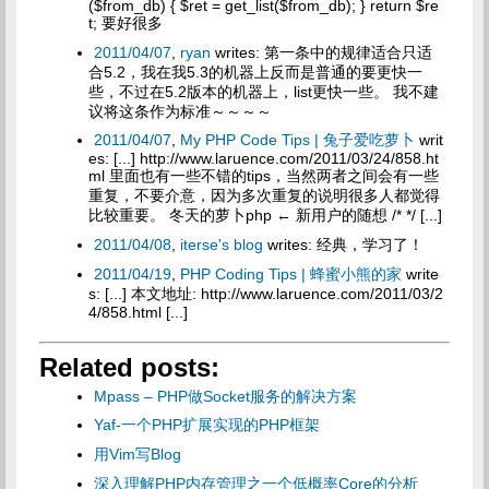
($from_db) { $ret = get_list($from_db); } return $re
t; 要好很多
2011/04/07
,
ryan
writes: 第一条中的规律适合只适
合5.2，我在我5.3的机器上反而是普通的要更快一
些，不过在5.2版本的机器上，list更快一些。 我不建
议将这条作为标准～～～～
2011/04/07
,
My PHP Code Tips | 兔子爱吃萝卜
writ
es: [...] http://www.laruence.com/2011/03/24/858.ht
ml 里面也有一些不错的tips，当然两者之间会有一些
重复，不要介意，因为多次重复的说明很多人都觉得
比较重要。 冬天的萝卜php ← 新用户的随想 /* */ [...]
2011/04/08
,
iterse's blog
writes: 经典，学习了！
2011/04/19
,
PHP Coding Tips | 蜂蜜小熊的家
write
s: [...] 本文地址: http://www.laruence.com/2011/03/2
4/858.html [...]
Related posts:
Mpass – PHP做Socket服务的解决方案
Yaf-一个PHP扩展实现的PHP框架
用Vim写Blog
深入理解PHP内存管理之一个低概率Core的分析