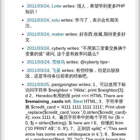
2011/03/24
,
Lotte
writes: 强人，希望学到更多PHP
知识！
2011/03/24
,
solu
writes: 学习了，表示会长期关
注。
2011/03/24
,
maker
writes: 好东西,收藏,期待更多好
文.
2011/03/24
, cyberty writes: "不用第三变量交换俩个
变量的值" 请问, 这个是有效率问题么?
2011/03/24
,
雪候鸟
writes: @cyberty tips~
2011/03/24
,
飞晏
writes: 有些经验，但是比较肤
浅，还是等待各位前辈的经验吧。
2011/03/25
, pangyongtao writes: 1、可以使用下标
访问字符串 $neighbor = 'Hilda'; print $neighbor[3];
d 2、Heredoc有用的很 print <<< HTML There are
$remaining_cards
left.
$text
HTML; 3、字符串替
换 $credit_card = '4111 1111 1111 1111'; Print ubstr
_replace($credit_card,'xxxx ',0,strlen($credit_card)-
4); xxxx 1111 4、遍历字符串中的每个字符 for ($i =
0, $j = strlen($string); $i here am I 6、你懂的 ltrim
('10 PRINT A$',' 0..9'); 7、正则切 split(' +','This sent
ence has some extra whitespace in it.'); 8、$newte
xt = wordwrap($text, 20, "\n"); The quick brown fox