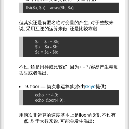
但其实还是有匿名临时变量的产生, 对于整数来
说, 采用互逆的运算来做, 还是比较靠谱:
	$a = $a + $b;

	$b = $a - $b;

不过, 还是用异或比较好, 因为+ – * /容易产生精度
丢失或者溢出.
9. floor == 俩次非运算(此条由
skiyo
提供)
	echo  ~~4.9;

用俩次非运算的速度基本上是floor的3倍, 不过有
一点, 对于大数来说, 可能会发生溢出: