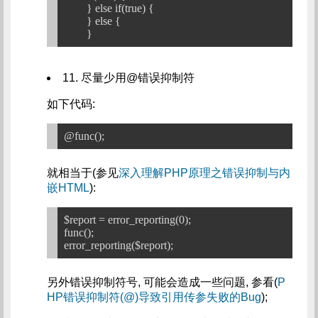
	} else if(true) {

	} else {

11. 尽量少用@错误抑制符
如下代码:
就相当于(参见
深入理解PHP原理之错误抑制与内
嵌HTML
):
$report = error_reporting(0);

func();

另外错误抑制符号, 可能会造成一些问题, 参看(
P
HP错误抑制符(@)导致引用传参失败的Bug
);