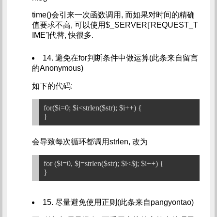
time()会引来一次函数调用, 而如果对时间的精确
值要求不高, 可以使用$_SERVER['REQUEST_T
IME']代替, 快很多.
14. 避免在for判断条件中做运算(此条来自留言
的Anonymous)
如下的代码:
for($i=0; $i<strlen($str); $i++) {

会导致每次循环都调用strlen, 改为
for ($i=0, $j=strlen($str); $i<$j; $i++) {

15. 尽量避免使用正则(此条来自pangyontao)