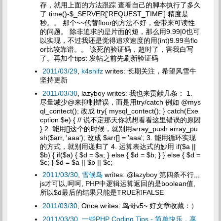
存，就用上面的方法跟踪 查看自己的脚本执行了多久
了 time()-$_SERVER['REQUEST_TIME'] 精度是
秒。。 那个~~代替floor的方法不好，会带来可读性
的问题。 除非追求的是片面的短，那么用9.99|0也可
以实现，不过我还是觉得追求速度的用(int)9.99当flo
or比较靠谱。。 该死的验证码，超时了，害我白写
了。再加个tips: 发帖之前先刷新验证码
2011/03/29
,
k4shifz
writes: 长期关注，希望风雪牛
坚持更新
2011/03/30
, lazyboy writes: 我也来贡献几条： 1.
尽量减少@来抑制错误，而是用try/catch 例如 @mys
ql_contect(); 改成 try{ mysql_contect(); } catch(Exe
cption $e) { // 说不定那天你就想看看这里错误的原因
} 2. 能用[]这个的时候，就别用array_push array_pu
sh($arr, 'aaa'); 改成 $arr[] = 'aaa'; 3. 能用循环实现
的方式，就别用递归了 4. 运算表达式的妙用 if($a ||
$b) { if($a) { $d = $a; } else { $d = $b; } } else { $d =
$c; } $d = $a || $b || $c;
2011/03/30
,
雪候鸟
writes: @lazyboy 第四条不行,,,
js才可以,呵呵, PHP中逻辑运算返回的是boolean值,
所以$d最后的结果只能是TRUE和FALSE
2011/03/30
, Once writes: 鸟哥v5~ 好文章收藏：）
2011/03/30
,
一些PHP Coding Tips - 简单快乐，享