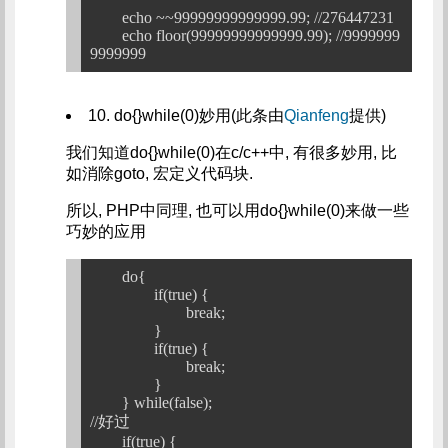
	echo ~~99999999999999.99; //276447231

	echo floor(99999999999999.99); //9999999
10. do{}while(0)妙用(此条由
Qianfeng
提供)
我们知道do{}while(0)在c/c++中, 有很多妙用, 比
如消除goto, 宏定义代码块.
所以, PHP中同理, 也可以用do{}while(0)来做一些
巧妙的应用
	do{

		if(true) {

			break;

		}

		if(true) {

			break;

		}

	} while(false);

//好过

	if(true) {
