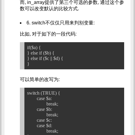
而, in_array提供了第三个可选的参数, 通过这个参
数可以改变默认的比较方式.
6. switch不仅仅只用来判别变量:
比如, 对于如下的一段代码:
if($a) {

} else if ($b) {

} else if ($c || $d) {

可以简单的改写为:
switch (TRUE) {

	case $a:

		break;

	case $b:

		break;

	case $c:

	case $d:

		break;
