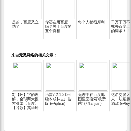
是的，百度又立
你还在用百度
每个人都很犀利
千万千万不
功了
吗？关于百度的
贱去百度上
五个真相
的词条！！
来自无觅网络的相关文章：
对【呸】字的理
迅雷7.2.1.3136
无聊中在百度地
这名交警太
解，全球两大搜
独木成林去广告
图里面搜索“收费
人，炫耀超
索引擎【百度】
版 (@iphcn)
站” (@fanjian)
酒驾 (@fuyu
【谷歌】英雄所
见略同。 (@fanji
an)