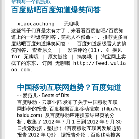
帮我写一个能提取
百度贴吧百度知道爆笑问答
这些筒子们真是太有才了，来看看百度贴吧/百度知
道上的一些爆笑问答，笑死人不偿命~·. 推荐更多百
度贴吧百度知道爆笑问答：. 百度知道超级雷人的搞
笑问答​​​​​. 查看原文  |  发表评论(11). © 疾风 
for 无聊哦 | 原文链接 | 搞笑哦 | 淘宝网上卖
疯了的东东. 订阅 无聊哦 http://feed.wulia
oo.com. 
中国移动互联网趋势？百度知道
- - 爱范儿 · Beats of Bits
百度移动・云事业部 发布了关于中国移动互联
网趋势的报告. 百度根据百度移动搜索（http://m.
baidu.com）及百度移动应用搜索结果页的分
析，收集了 2012 年 7 月 1 日到 2012 年 9 月 30
日搜索数据，整理出《百度移动互联网发展趋势
报告 2012 年 Q3》. 据报告介绍，百度移动搜索