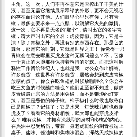
主角。这一次，人们不再在意它是否榨出了丰美的汁
液，甚至无需它继续展示翠绿的外形，更不会无视它
的存在而讨论其他。人们眼里心里只有你，只有青
椒，最多会要求来一点点醋，以消解它火热的激情。
这一次，它不再是无名的“那个”，请叫出它的名字青
椒，请大声叫出它的全名：虎皮青椒。因为，它是主
演！除了青椒之外，再没有别的东西存在。那是它的
舞台，那是它的时刻，它就是世界之王！ 你觉得一只
青椒会在意去哪里买虎皮这种无聊问题么？不，它像
一个真正的大腕那样保持着矜持的沉默。而把这种解
释性工作留给经纪人，也就是我，对公众作出解答。
许多蠢货，这世界有许多蠢货，居然会想到虎皮青椒
放糖的点子。你会在吃鱼翅的时候放咖喱么？你会在
吃三文鱼的时候蘸白糖么？他们甚至都不知道，做虎
皮青椒最正宗的方法是用尖椒，而不是猥琐的灯笼
辣，甚至是恶俗的柿子椒。柿子椒什么时候也敢称自
己是辣椒了？记住了：它是水果！灯笼辣几时也敢穿
虎皮了？看看它的身材相貌，武大郎也能穿虎皮裙
么？ 唯有尖椒，才拥有流线型的身材和炽热的内心。
在热油中忍受烙伤，带着一身老虎斑纹的刺青被端上
桌子。盐味、酱油味和焦糊味混合，浑然天成辣椒的