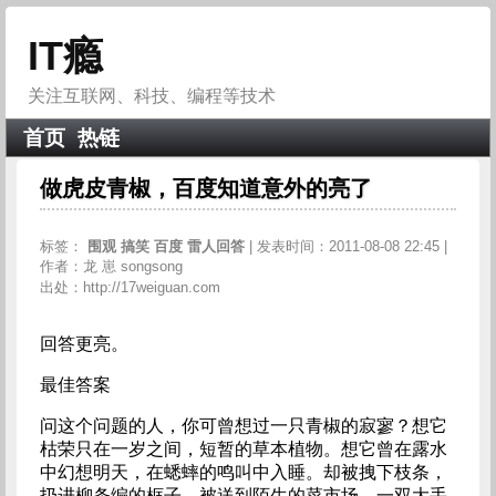
IT瘾
关注互联网、科技、编程等技术
首页
热链
做虎皮青椒，百度知道意外的亮了
标签：
围观
搞笑
百度
雷人回答
| 发表时间：2011-08-08 22:45 |
作者：龙 崽 songsong
出处：http://17weiguan.com
回答更亮。
最佳答案
问这个问题的人，你可曾想过一只青椒的寂寥？想它
枯荣只在一岁之间，短暂的草本植物。想它曾在露水
中幻想明天，在蟋蟀的鸣叫中入睡。却被拽下枝条，
扔进柳条编的框子，被送到陌生的菜市场。一双大手