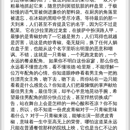
粗暴地抓起它来，随意扔到斑驳肮脏的秤盘里，于极
轻慢的语气里被倒进廉价的塑料袋。在厨房的角落里
被遗忘，在冰箱的黑暗中受尽冷遇。等待最后的那一
天到来，人们甚至不肯提及它的名字，因为它不过是
配菜。 它在沙拉里跑过龙套，在披萨中扮演路人甲，
最惨的是青椒炒肉了—它越是努力，人们骂得也就越
是厉害，说这是肉炒青椒。毫无疑问，换了任何人躺
在盘子里，也能从这个名字里听出明显的恶意和嘲
讽。不错，这就是一只青椒，一个死跑龙套的，一个
永远的餐桌配角。 如果你不明白这份寂寥，那么你也
永远看不懂曾志伟，看不懂埃德·哈里斯，不能理解一
位万年配角的心情。你知道眼睁睁看着男主角一把抱
住漂亮女主角，吻下去，吻下去，而你站在一边只能
看着是什么感觉么？你知道人们把最慷慨的掌声献给
最佳男主角，最佳导演，却半心半意地晃动手腕，希
望最佳男配角的部分快点过去，甚至悍然切换成广
告，站在舞台上会是怎样的一种心酸和苍凉？你不知
道，所以，你不知道一份虎皮青椒对于一只青椒意味
着什么？ 对于一只青椒来说，能够出演一部虎皮青
椒，意味着一生中至高无上的荣誉。哪怕这道菜永远
只能在普通餐馆那样的院线上映，它也是当仁不让的