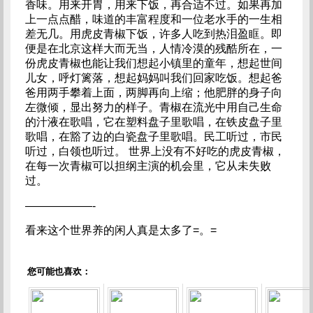
香味。用来开胃，用来下饭，再合适不过。如果再加
上一点点醋，味道的丰富程度和一位老水手的一生相
差无几。用虎皮青椒下饭，许多人吃到热泪盈眶。即
便是在北京这样大而无当，人情冷漠的残酷所在，一
份虎皮青椒也能让我们想起小镇里的童年，想起世间
儿女，呼灯篱落，想起妈妈叫我们回家吃饭。想起爸
爸用两手攀着上面，两脚再向上缩；他肥胖的身子向
左微倾，显出努力的样子。青椒在流光中用自己生命
的汁液在歌唱，它在塑料盘子里歌唱，在铁皮盘子里
歌唱，在豁了边的白瓷盘子里歌唱。民工听过，市民
听过，白领也听过。 世界上没有不好吃的虎皮青椒，
在每一次青椒可以担纲主演的机会里，它从未失败
过。
——————-
看来这个世界养的闲人真是太多了=。=
您可能也喜欢：