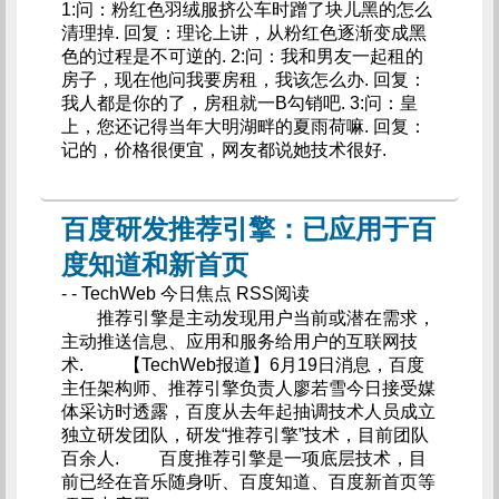
1:问：粉红色羽绒服挤公车时蹭了块儿黑的怎么
清理掉. 回复：理论上讲，从粉红色逐渐变成黑
色的过程是不可逆的. 2:问：我和男友一起租的
房子，现在他问我要房租，我该怎么办. 回复：
我人都是你的了，房租就一B勾销吧. 3:问：皇
上，您还记得当年大明湖畔的夏雨荷嘛. 回复：
记的，价格很便宜，网友都说她技术很好.
百度研发推荐引擎：已应用于百
度知道和新首页
- - TechWeb 今日焦点 RSS阅读
推荐引擎是主动发现用户当前或潜在需求，
主动推送信息、应用和服务给用户的互联网技
术. 【TechWeb报道】6月19日消息，百度
主任架构师、推荐引擎负责人廖若雪今日接受媒
体采访时透露，百度从去年起抽调技术人员成立
独立研发团队，研发“推荐引擎”技术，目前团队
百余人. 百度推荐引擎是一项底层技术，目
前已经在音乐随身听、百度知道、百度新首页等