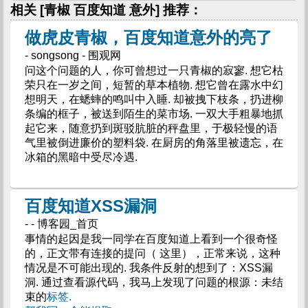
相关 [青椒 百度知道 意外] 推荐：
做虎皮青椒，百度知道意外的亮了
- songsong - 围观网
问这个问题的人，你可曾想过一只青椒的寂寥. 想它枯
荣只在一岁之间，短暂的草本植物. 想它曾在露水中幻
想明天，在蟋蟀的鸣叫中入睡. 却被拽下枝条，扔进柳
条编的框子，被送到陌生的菜市场. 一双大手粗暴地抓
起它来，随意扔到斑驳肮脏的秤盘里，于极轻慢的语
气里被倒进廉价的塑料袋. 在厨房的角落里被遗忘，在
冰箱的黑暗中受尽冷遇.
百度知道XSS漏洞
- - 博客园_首页
事情的起因是我一同学在百度知道上看到一个很奇怪
的，正文带有连接的提问（ 这里），正常来说，这种
情况是不可能出现的. 我条件反射的想到了：XSS漏
洞. 通过查看源代码，我马上发现了问题的根源：未结
束的
标签.