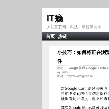
IT瘾
关注互联网、科技、编程等技术
首页
热链
小技巧：如何将正在浏览的 
件
标签：
Google技巧
Google
Earth
G
oy authur
出处：http://www.guao.hk
对Google Earth爱好者
当前浏览到的位置信息保存为
址里看到经纬度，但不如直
其实Google Maps是