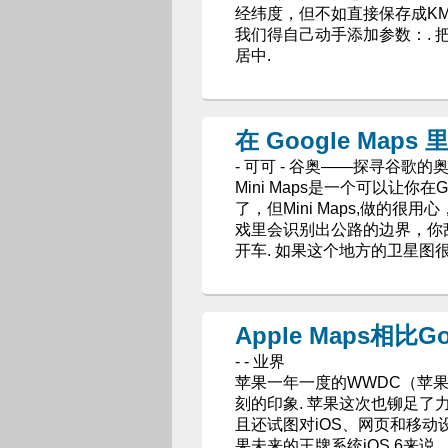
经纬度，但不如直接保存成KML来
我们得自己动手添加参数：.
居中.
在 Google Maps
- 可可 - 谷奥——探寻谷歌的
Mini Maps是一个可以让你
了，但Mini Maps,做的
戏里会识别出公路的边界，你
开车. 如果这个地方的卫星图
Apple Maps相比
- - 业界
苹果一年一度的WWDC（苹
刻的印象. 苹果这次也铆足了力
且还试图对iOS、网页和移动
果未来的王牌系统iOS 6来说，