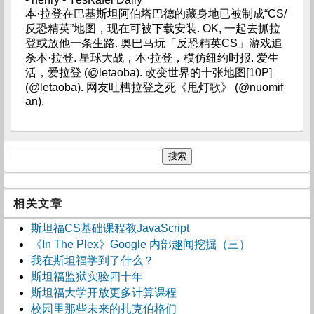
本·拉登在巴基斯坦阿伯塔巴德的藏身地已被制成“CS/
反恐精英”地图，现在可被下载安装. OK, 一起去抓拉
登或放他一条生路. 奥巴马玩「反恐精英CS」游戏追
杀本·拉登. 星球大战，本·拉登，模仿纽约时报. 爱生
活，爱拉登 (@letaoba). 改变世界的十张地图[10P]
(@letaoba). 网友吐槽拉登之死《甩灯歌》 (@nuomif
an).
相关文章
斯坦福CS基础课程教JavaScript
《In The Plex》Google 内部趣闻挖掘（三）
我在斯坦福学到了什么？
斯坦福监狱实验四十年
斯坦福大学开放更多计算课程
校园里那些未来的扎克伯格们