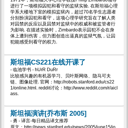
进行了一项模拟囚犯和看守的监狱实验. 在斯坦福心理
学系大楼地下室的模拟监狱内，超过70名学生志愿者
分别扮演囚犯和看守，这项心理学研究旨在了解人类
对囚禁的反应以及囚禁对监狱中的权威和被监管者行
为影响. 在描述实验时，Zimbardo表示囚犯不会在身
体上遭到伤害，但力图创造出逼真的监狱气氛，让囚
犯能感受到看守的权力.
斯坦福CS221在线开课了
- 临池学书 - hUrR DuRr
比较感兴趣的有机器学习、贝叶斯网络、隐马可夫
链、图像处理. 官网：http://robots.stanford.edu/cs22
1/online.html. reddit讨论：http://www.reddit.com/r/aicl
ass.
斯坦福演讲[乔布斯 2005]
- 勇 - 译言-每日精品译文推荐
原文：http://news.stanford.edu/news/2005/june15/jo