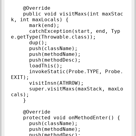
    @Override

    public void visitMaxs(int maxStac
k, int maxLocals) {

      mark(end);

      catchException(start, end, Typ
e.getType(Throwable.class));

      dup();

      push(className);

      push(methodName);

      push(methodDesc);

      loadThis();

      invokeStatic(Probe.TYPE, Probe.
EXIT);

      visitInsn(ATHROW);

      super.visitMaxs(maxStack, maxLo
cals);

    }

    @Override

    protected void onMethodEnter() {

      push(className);

      push(methodName);

      push(methodDesc);
