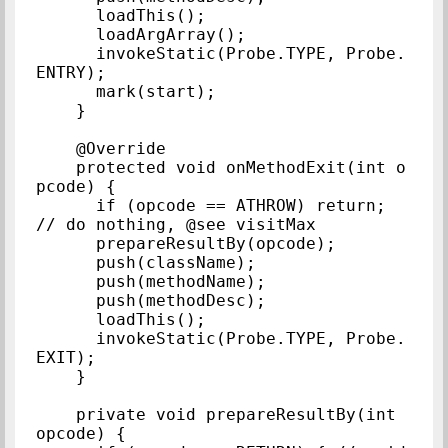
      loadThis();

      loadArgArray();

      invokeStatic(Probe.TYPE, Probe.
ENTRY);

      mark(start);

    }

    @Override

    protected void onMethodExit(int o
pcode) {

      if (opcode == ATHROW) return; 
// do nothing, @see visitMax

      prepareResultBy(opcode);

      push(className);

      push(methodName);

      push(methodDesc);

      loadThis();

      invokeStatic(Probe.TYPE, Probe.
EXIT);

    }

    private void prepareResultBy(int 
opcode) {
