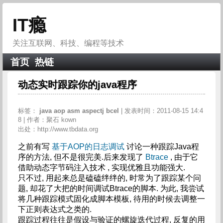
IT瘾
关注互联网、科技、编程等技术
首页
热链
动态实时跟踪你的java程序
标签：
java
aop
asm
aspectj
bcel
| 发表时间：2011-08-15 14:4
8 | 作者：聚石 kown
出处：http://www.tbdata.org
之前有写
基于AOP的日志调试
讨论一种跟踪Java程
序的方法, 但不是很完美.后来发现了
Btrace
, 由于它
借助动态字节码注入技术 , 实现优雅且功能强大.
只不过, 用起来总是磕磕绊绊的, 时常为了跟踪某个问
题, 却花了大把的时间调试Btrace的脚本. 为此, 我尝试
将几种跟踪模式固化成脚本模板, 待用的时候去调整一
下正则表达式之类的.
跟踪过程往往是假设与验证的螺旋迭代过程, 反复的用