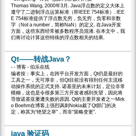
Thomas Wang, 2000年3月. Java浮点数的定义大体上
遵守了二进制浮点运算标准（即IEEE 754标准）. IEE
E 754标准提供了浮点数无穷，负无穷，负零和非数
字（Not a number，简称NaN）的定义. 在Java开发
方面，这些东西经常被多数程序员混淆. 在本文中，我
们将讨论计算这些特殊的浮点数相关的结果.
Qt——转战Java？
- - 博客 - 伯乐在线
编者按：事实上，在跨平台开发方面，Qt仍是最好的
工具之一，无可厚非，但Qt目前没有得到任何主流移
动操作系统的正式支持. 诺基亚的未来计划，定位非常
模糊，这也是令很多第三方开发者感到失望，因此将
导致诺基亚屡遭失败的原因. Qt的主要开发者之一Mirk
o Boehm在博客上强烈讽刺Nokia裁了Qt部门的决
定，称其为“绝望之举”，而非“策略变更”.
java 验证码