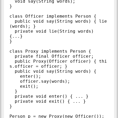
  void say(String words);

}

class Officer implements Person {

  public void say(String words) { lie
(words); }

  private void lie(String words) 
{...}

}

class Proxy implements Person {

  private final Officer officer;

  public Proxy(Officer officer) { thi
s.officer = officer; }

  public void say(String words) {

    enter();

    officer.say(words);

    exit();

  }

  private void enter() { ... }

  private void exit() { ... }

}
