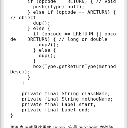
      if (opcode == RETURN) { // void

        push((Type) null);

      } else if (opcode == ARETURN) { 
// object

        dup();

      } else {

        if (opcode == LRETURN || opco
de == DRETURN) { // long or double

          dup2();

        } else {

          dup();

        }

        box(Type.getReturnType(method
Desc));

      }

    }

    private final String className;

    private final String methodName;

    private final Label start;

    private final Label end;

更多参考请见这里的
Demo
, 它是javaagent, 在伴随