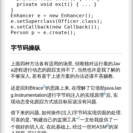
  private void exit() { ... }

}

Enhancer e = new Enhancer();

e.setSuperclass(Officer.class);

e.setCallback(new Callback());

字节码操纵
上面四种方法各有适用的场景, 但唯独对运行着的Jav
a进程进行动态的跟踪支持不了, 当然也许是我了解的
不够深入, 若有基于上述方案的办法还请不吝赐教.
5
还是回到Btrace
的思路上来, 在理解了它借助java.lan
6
g.Instrumentation进行字节码注入的实现原理
后, 实
现动态变化跟踪方式或目标应该没有问题.
借下来的问题, 如何操作(注入)字节码实现切面的处理.
7
可喜的是, “构建自己的监测工具”
一文给我提供了一
8
个很好的切入点. 在此基础上, 经过一些对ASM
的深