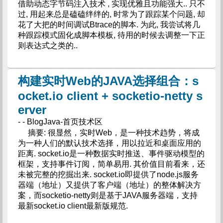
借助动态字节码注入技术 , 实现优雅且功能强大.. 只不
过, 用起来总是磕磕绊绊的, 时常为了跟踪某个问题, 却
花了大把的时间调试Btrace的脚本. 为此, 我尝试将几
种跟踪模式固化成脚本模板, 待用的时候去调整一下正
则表达式之类的..
构建实时Web的JAVA选择组合：s
ocket.io client + socketio-netty s
erver
- - BlogJava-首页技术区
摘要: 很显然，实时Web，是一种技术趋势，将成
为一种人们的默认技术选择，用以拉近和桌面应用的
距离. socket.io是一种数据实时推送、事件驱动模型的
框架，支持事件订阅，简单易用. 其价值目前看来，还
未被完整的挖掘出来. socket.io即提供了node.js服务
器端（地址）又提供了客户端（地址）的整体解决方
案，而socketio-netty则是基于JAVA服务器端，支持
最新socket.io client最新版规范.