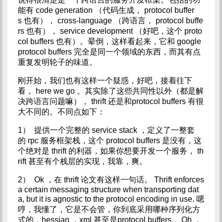
能有 code generation （代码生成， protocol buffer
s 也有）， cross-language （跨语言， protocol buffe
rs 也有）， service development （好吧，这个 proto
col buffers 也有）。晕倒，这样看起来，它和 google
protocol buffers 完全是同一个领域的东西，而其有点
重复发明轮子的味道。
刚开始，我们也有这样一个疑惑，好吧，接着往下
看， here we go 。其实除了这些共同性以外（都是解
决跨语言问题嘛）， thrift 还是和protocol buffers 有很
大不同的。不同点如下：
1） 提供一个完整的 service stack ，定义了一整套
的 rpc 服务框架栈，这个 protocol buffers 是没有，这
个绝对是 thrift 的利器，如果你想要开发一个服务， th
rift 甚至有个栈层的实现，我靠，爽。
2） Ok ，在 thrift 论文有这样一句话。 Thrift enforces
a certain messaging structure when transporting dat
a, but it is agnostic to the protocol encoding in use. 嗯
哼，我懂了，它是不会管，你到底采用哪种序列化方
式的，hessian ，xml 甚至是protocol buffers 。Oh ，