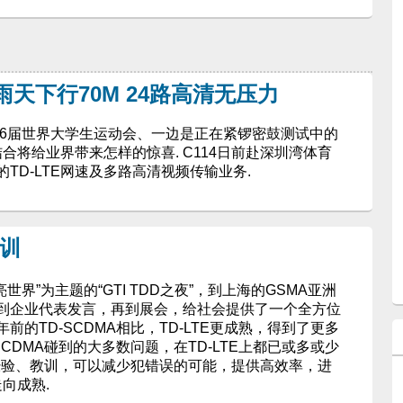
：雨天下行70M 24路高清无压力
26届世界大学生运动会、一边是正在紧锣密鼓测试中的
结合将给业界带来怎样的惊喜. C114日前赴深圳湾体育
TD-LTE网速及多路高清视频传输业务.
教训
亮世界”为主题的“GTI TDD之夜”，到上海的GSMA亚洲
到企业代表发言，再到展会，给社会提供了一个全方位
八年前的TD-SCDMA相比，TD-LTE更成熟，得到了更多
CDMA碰到的大多数问题，在TD-LTE上都已或多或少
的经验、教训，可以减少犯错误的可能，提供高效率，进
走向成熟.