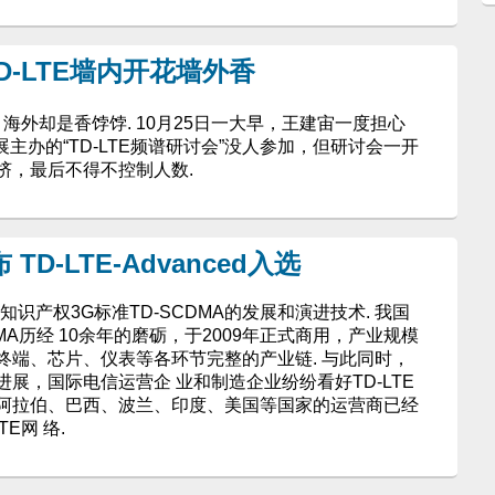
-LTE墙内开花墙外香
，海外却是香饽饽. 10月25日一大早，王建宙一度担心
信展主办的“TD-LTE频谱研讨会”没人参加，但研讨会一开
挤，最后不得不控制人数.
D-LTE-Advanced入选
国自主知识产权3G标准TD-SCDMA的发展和演进技术. 我国
MA历经 10余年的磨砺，于2009年正式商用，产业规模
终端、芯片、仪表等各环节完整的产业链. 与此同时，
展，国际电信运营企 业和制造企业纷纷看好TD-LTE
阿拉伯、巴西、波兰、印度、美国等国家的运营商已经
E网 络.