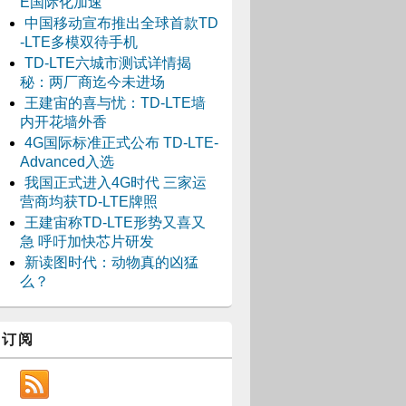
E国际化加速
中国移动宣布推出全球首款TD
-LTE多模双待手机
TD-LTE六城市测试详情揭
秘：两厂商迄今未进场
王建宙的喜与忧：TD-LTE墙
内开花墙外香
4G国际标准正式公布 TD-LTE-
Advanced入选
我国正式进入4G时代 三家运
营商均获TD-LTE牌照
王建宙称TD-LTE形势又喜又
急 呼吁加快芯片研发
新读图时代：动物真的凶猛
么？
订阅