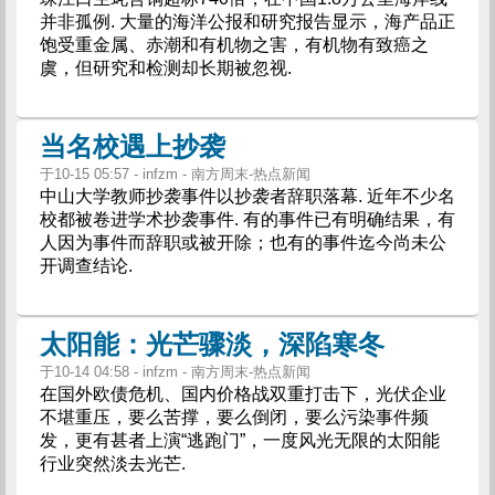
并非孤例. 大量的海洋公报和研究报告显示，海产品正
饱受重金属、赤潮和有机物之害，有机物有致癌之
虞，但研究和检测却长期被忽视.
当名校遇上抄袭
于10-15 05:57 - infzm - 南方周末-热点新闻
中山大学教师抄袭事件以抄袭者辞职落幕. 近年不少名
校都被卷进学术抄袭事件. 有的事件已有明确结果，有
人因为事件而辞职或被开除；也有的事件迄今尚未公
开调查结论.
太阳能：光芒骤淡，深陷寒冬
于10-14 04:58 - infzm - 南方周末-热点新闻
在国外欧债危机、国内价格战双重打击下，光伏企业
不堪重压，要么苦撑，要么倒闭，要么污染事件频
发，更有甚者上演“逃跑门”，一度风光无限的太阳能
行业突然淡去光芒.