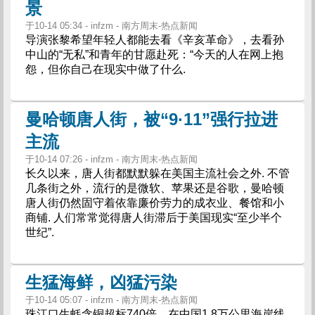
景
于10-14 05:34 - infzm - 南方周末-热点新闻
导演张黎希望年轻人都能去看《辛亥革命》，去看孙
中山的“无私”和青年的甘愿赴死：“今天的人在网上抱
怨，但你自己在现实中做了什么.
曼哈顿唐人街，被“9·11”强行拉进
主流
于10-14 07:26 - infzm - 南方周末-热点新闻
长久以来，唐人街都默默躲在美国主流社会之外. 不管
几条街之外，流行的是微软、苹果还是谷歌，曼哈顿
唐人街仍然固守着依靠廉价劳力的成衣业、餐馆和小
商铺. 人们常常觉得唐人街滞后于美国现实“至少半个
世纪”.
生猛海鲜，凶猛污染
于10-14 05:07 - infzm - 南方周末-热点新闻
珠江口生蚝含铜超标740倍，在中国1.8万公里海岸线