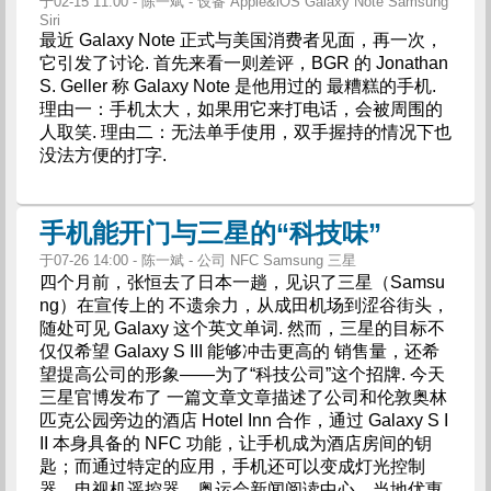
于02-15 11:00 - 陈一斌 - 设备 Apple&iOS Galaxy Note Samsung
Siri
最近 Galaxy Note 正式与美国消费者见面，再一次，
它引发了讨论. 首先来看一则差评，BGR 的 Jonathan
S. Geller 称 Galaxy Note 是他用过的 最糟糕的手机.
理由一：手机太大，如果用它来打电话，会被周围的
人取笑. 理由二：无法单手使用，双手握持的情况下也
没法方便的打字.
手机能开门与三星的“科技味”
于07-26 14:00 - 陈一斌 - 公司 NFC Samsung 三星
四个月前，张恒去了日本一趟，见识了三星（Samsu
ng）在宣传上的 不遗余力，从成田机场到涩谷街头，
随处可见 Galaxy 这个英文单词. 然而，三星的目标不
仅仅希望 Galaxy S III 能够冲击更高的 销售量，还希
望提高公司的形象——为了“科技公司”这个招牌. 今天
三星官博发布了 一篇文章文章描述了公司和伦敦奥林
匹克公园旁边的酒店 Hotel Inn 合作，通过 Galaxy S I
II 本身具备的 NFC 功能，让手机成为酒店房间的钥
匙；而通过特定的应用，手机还可以变成灯光控制
器、电视机遥控器、奥运会新闻阅读中心、当地优惠