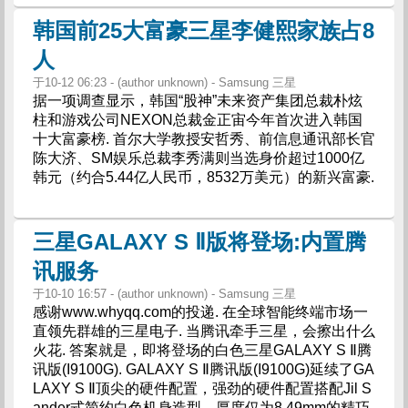
韩国前25大富豪三星李健熙家族占8
人
于10-12 06:23 - (author unknown) - Samsung 三星
据一项调查显示，韩国“股神”未来资产集团总裁朴炫
柱和游戏公司NEXON总裁金正宙今年首次进入韩国
十大富豪榜. 首尔大学教授安哲秀、前信息通讯部长官
陈大济、SM娱乐总裁李秀满则当选身价超过1000亿
韩元（约合5.44亿人民币，8532万美元）的新兴富豪.
三星GALAXY S Ⅱ版将登场:内置腾
讯服务
于10-10 16:57 - (author unknown) - Samsung 三星
感谢www.whyqq.com的投递. 在全球智能终端市场一
直领先群雄的三星电子. 当腾讯牵手三星，会擦出什么
火花. 答案就是，即将登场的白色三星GALAXY S Ⅱ腾
讯版(I9100G). GALAXY S Ⅱ腾讯版(I9100G)延续了GA
LAXY S Ⅱ顶尖的硬件配置，强劲的硬件配置搭配Jil S
ander式简约白色机身造型，厚度仅为8.49mm的精巧