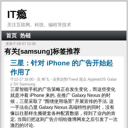
IT瘾
关注互联网、科技、编程等技术
首页
热链
更新于:08-07 10:38
有关[
samsung
]标签推荐
三星：针对 iPhone 的广告开始起
作用了
于12-17 16:00 - 吴 晔飞 - 业界趋势/Trend 观点 Apple&iOS Galax
y SII Samsung
三星智能手机的广告策略正在发生变化，而这些变化
就是冲着 iPhone 来的. 在推广 Galaxy Nexus 的时
候，三星采取了 “围绕使用场景” 开展宣传的手法. 这
一手法在凸显 Galaxy Nexus 高端特性的同时，没有
像以往那样生搬硬套各种配置数据，得到了业内的肯
定. 当我们把这则广告介绍给微博网友之后引发了一次
激烈的讨论.