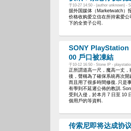
于10-27 14:50 - (author unknown)
据外国媒体（Marketwatc
价格收购爱立信在所持索爱公司
下的全资子公司.
SONY PlayStati
00 戶口被凍結
于10-12 16:50 - Stone IP - playstati
正所謂道高一尺，魔高一丈，雖然 So
後，聲稱為了確保系統再次開
而且用了很多時間修復. 只
有學到不延遲公佈的教訓. Sony 
受到入侵，於本月 7 日至 10
個用戶的等資料.
传索尼即将达成协