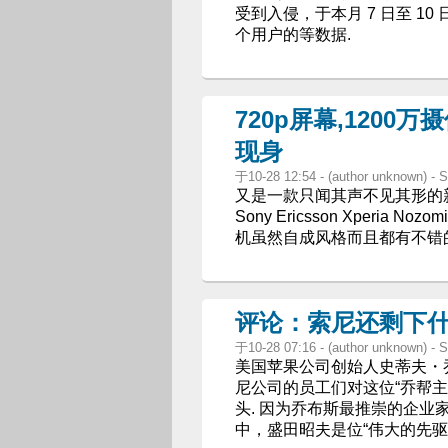
受到入侵，于本月 7 日至 10
个用户的等数据.
720p屏幕,1200万
现身
于10-28 12:54 - (author unknown)
又是一款只闻其声不见其形的
Sony Ericsson Xperia No
机虽然自成风格而且都有不错
评论：索尼还剩下
于10-28 07:16 - (author unknown) 
美国苹果公司创始人史蒂夫・乔
尼公司的员工们对这位“乔帮
头. 因为乔布斯最推崇的企
中，盛田昭夫是位“伟大的先驱者