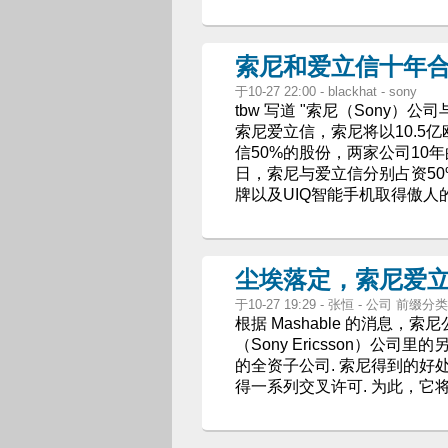
索尼和爱立信十年
于10-27 22:00 - blackhat - sony
tbw 写道 "索尼（Sony）
索尼爱立信，索尼将以10.5亿
信50%的股份，两家公司10年
日，索尼与爱立信分别占资50%，
牌以及UIQ智能手机取得傲人
尘埃落定，索尼爱
于10-27 19:29 - 张恒 - 公司 前缀分类 s
根据 Mashable 的消息
（Sony Ericsson）公
的全资子公司. 索尼得到的好
得一系列交叉许可. 为此，它将付