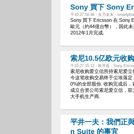
Sony 買下 Sony 
于10-27 16:46 - 女乃女未 - smartp
Sony 買下 Ericsson 在 S
歐元（約44億台幣），因此未來不
2012年1月完成.
索尼10.5亿欧元收
于10-27 15:12 - 欧开磊 - Sony Eric
索尼收购爱立信所持索尼爱立
今这笔收购交易终于尘埃落定，
0%的全部股份. 收购完成后，
成立合资公司索尼爱立信，双
大手机生产商.
平井一夫：我們正與非 S
n Suite 的事宜