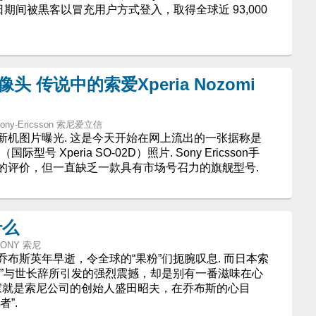
 日期间被黒客以冒充用户方式登入，取得全球近 93,000
摄像头 传说中的索爱Xperia Nozomi
 - Sony-Ericsson 索尼爱立信
新机图片曝光. 这是今天开始在网上流出的一张据称是
zomi（国际型号 Xperia SO-02D）照片. Sony Ericsson手
的评价，但一直缺乏一款具有市场号召力的旗舰型号.
什么
- SONY 索尼
布斯英年早逝，令全球的“果粉”们扼腕叹息. 而日本索
主”与世长辞所引发的强烈震撼，却是别有一番滋味在心
业家就是索尼公司的创始人盛田昭夫，在乔布斯的心目
”.