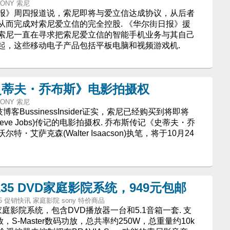
- SONY 索尼
报》周四报道说，索尼即将与爱立信达成协议，从后者
从而完成对索尼爱立信的完全控股. 《华尔街日报》援
索尼一直在寻求把索尼爱立信的智能手机业务与其自己
起，这些移动电子产品包括平板电脑和视频游戏机.
史蒂夫・乔布斯》电影拍摄权
- SONY 索尼
技博客BussinessInsider证实，索尼已经购买到将即将
ve Jobs)传记的电影拍摄权. 乔布斯传记《史蒂夫・乔
艾萨克森(Walter Isaacson)执笔，将于10月24
Z135 DVD家庭影院系统，949元包邮
V-TZ135 促销快讯 家庭影院 sony 特价商品
VD家庭影院系统，包含DVD播放器一台和5.1音箱一套. 支
播放，S-Master数码功放，总共率约250W，总重量约10k