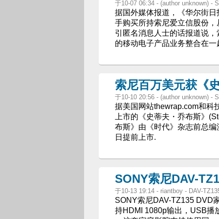
于10-07 06:34 - (author unknown) 
据国外媒体报道，《华尔街日
手购买所持索尼爱立信股份，
引匿名消息人士的话报道说，
的移动电子产品业务整合在一
索尼百万美元获《
于10-10 20:56 - (author unknown) 
据美国网站thewrap.com和科
上市的《史蒂夫・乔布斯》(Ste
布斯》由《时代》杂志前总编沃尔特・
日提前上市.
SONY索尼DAV-T
于10-13 19:14 - riantboy - DA
SONY索尼DAV-TZ135 D
持HDMI 1080p输出，USB