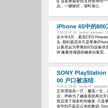
g. 这套家庭影院支持使用同一
品，一键操控，省时省心.
iPhone 4S中的
于10-15 07:24 - (author unknown) 
在今年4月，索尼CEO Howar
头. 那时索尼并不是苹果iPho
认索尼会为苹果的iOS设备供货. 现在
W 像素传感器的确来自索尼.
SONY PlayStati
00 户口被冻结
于10-12 18:50 - Stone IP - playstati
正所谓道高一尺，魔高一丈，虽然 So
后，声称为了确保系统再次开
而且用了很多时间修复. 只
有学到不延迟公布的教训. Sony 