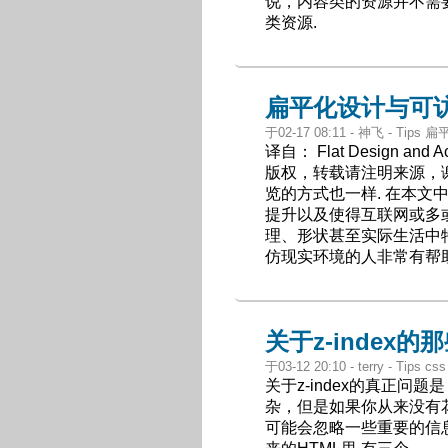
说，内容类的资源并不需
类资源.
扁平化设计与可
于02-17 08:11 - 神飞 - Tip
译自： Flat Design an
版权，转载请注明来源，
览的方式也一样. 在本
提升以及使得互联网或多或
理、形状甚至实际生活中
仿现实环境的人非常有帮助
关于z-index的
于03-12 20:10 - terry - Tips css
关于z-index的真正问
杂，但是如果你从来没有花
可能会忽略一些重要的信息