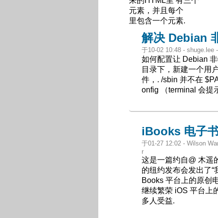
来的HTML里 有三个
元素，并且每个
里包含一个
元素.
解决 Debian
于10-02 10:48 - shuge.lee -
如何配置让 Debian 非特权
目录下，新建一个用户时， 
件，. /sbin 并不在
onfig （termina
iBooks 电
于01-27 12:02 - Wilson W
r
这是一篇约自@ 木遥的
的纽约发布会发出了“我
Books 平台上的原创电
继续繁荣 iOS 平
多人受益.