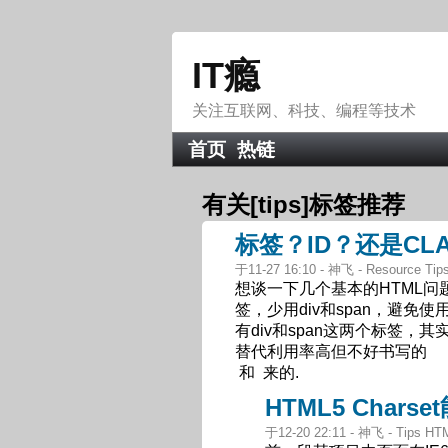
IT瘾
关注互联网、科技、编程等技术
首页
热链
有关[
tips
]标签推荐
标签？ID？还是CL
于11-27 16:10 - 神飞 - Resource 
想谈一下几个基本的HTML问
签，少用div和span，避免使用
有div和span这两个标签，
替代利用率高但不好书写的
和
来的.
HTML5 Chars
于12-20 22:11 - 神飞 - Tips HT