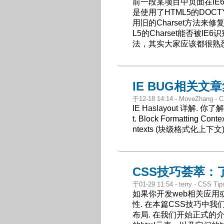
前一段某项目中页面在I
是使用了HTML5的DOC
用旧的Charset方法来
L5的Charset能否被IE
法，其实大家应该都很熟悉
IE BUG相关文
于12-18 14:14 - MoveZhang - C
IE Haslayout 详解. 你了
t. Block Formatting C
ntexts (块级格式化上下文)
CSS技巧荟萃：
于01-29 11:54 - terry - CSS T
如果你开发web相关应用
性. 在本篇CSS技巧中
布局. 在我们开始正式