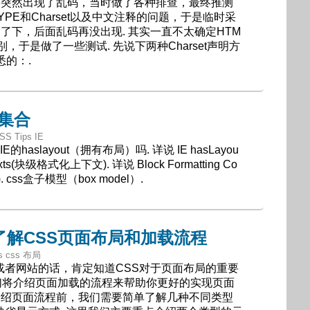
E6突然出现了乱码，当时做了各种排查，最终推测
TYPE和Charset以及中文注释的问题，于是临时采
修复了下，后面乱码再没出现. 其实一直不太确定HTM
6识别，于是做了一些测试. 先说下两种Charset声明方
的：.
章集合
SS Tips IE
解IE的haslayout（拥有布局）吗. 详说 IE hasLayou
ontexts(块级格式化上下文). 详说 Block Formatting Co
. css盒子模型（box model）.
了解CSS页面布局和加载流程
ips css 布局
或者网站的话，肯定知道CSS对于页面布局的重要
我们将介绍页面加载的流程来帮助你更好的实现页面
的介绍页面流程前，我们需要简单了解几种不同类型