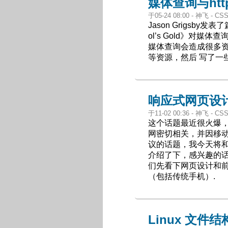
媒体查询与htt
于05-24 08:00 - 神飞 - 
Jason Grigsby发表了篇
ol’s Gold》对媒体
媒体查询会造成很多
等资源，然后 写了一
响应式网页设
于11-02 00:36 - 神飞 - 
这个话题最近很火爆
网密切相关，并因移
议的话题，我今天将和
介绍了下，感兴趣的话
们先看下网页设计和前
（包括传统手机）.
Linux 文件结