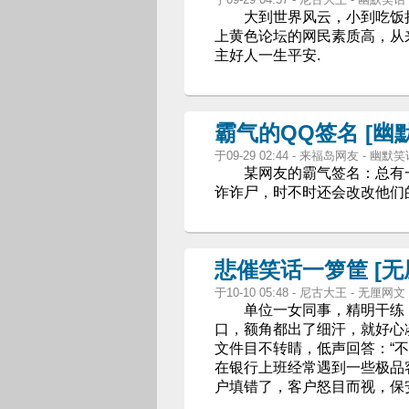
大到世界风云，小到吃饭拉
上黄色论坛的网民素质高，从
主好人一生平安.
霸气的QQ签名 [幽
于09-29 02:44 - 来福岛网友 - 幽默
某网友的霸气签名：总有一
诈诈尸，时不时还会改改他们
悲催笑话一箩筐 [无
于10-10 05:48 - 尼古大王 - 无厘网文
单位一女同事，精明干练，以
口，额角都出了细汗，就好心凑
文件目不转睛，低声回答：“
在银行上班经常遇到一些极品
户填错了，客户怒目而视，保