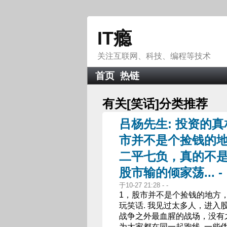
IT瘾
关注互联网、科技、编程等技术
首页
热链
有关[
笑话
]分类推荐
吕杨先生: 投资的
市并不是个捡钱的地
二平七负，真的不是
股市输的倾家荡... -
于10-27 21:28 - -
1，股市并不是个捡钱的地方，
玩笑话. 我见过太多人，进入
战争之外最血腥的战场，没有之
为大家都在同一起跑线. 一些