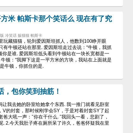
方米 帕斯卡那个笑话么 现在有了究
 究极版 冷笑话 躲猫猫 帕斯卡
里玩藏猫猫，轮到爱因斯坦抓人，他数到100睁开眼
有牛顿还站在那里. 爱因斯坦走过去说：“牛顿，我抓
牛顿你是谁. 爱因斯坦低头看到牛顿站在一块长宽都是一
 牛顿：“我脚下这是一平方米的方块，我站在上面就是
是牛顿，你抓住的是.
话，包你笑到抽筋！
妈让我去她的卧室给她拿个东西. 我一推门就看见卧室
，V的封套，那时候刚学会SY，于是对着封套SY了起
爸大吼一声："你在干什么. "我回头一看，悲剧了，
. 2.今天我肚子疼在厕所呆了许久，爸爸怀疑我在里