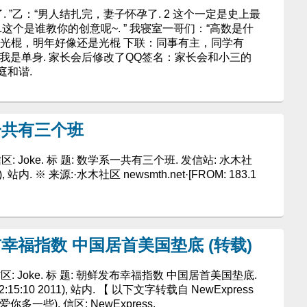
. ”乙：“男人结扎完，妻子怀孕了. 2 这个一定是史上最
..这个是谁教你的创意呢~. ” 我寝室一哥们：“高数是什
今年光棍，明年好像还是光棍 下联：同事有主，同学有
我是单身. 家长会后修改了QQ签名：家长会和小三的
庭和谐.
一共有三个班
 信区: Joke. 标 题: 数学系一共有三个班. 发信站: 水木社
11), 站内. ※ 来源:·水木社区 newsmth.net·[FROM: 183.1
布幸福指数 中国居首美国垫底 (转载)
), 信区: Joke. 标 题: 朝鲜发布幸福指数 中国居首美国垫底.
2:15:10 2011), 站内. 【 以下文字转载自 NewExpress
爱你多一些), 信区: NewExpress.