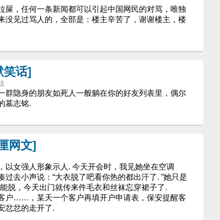
屎，任何一条新闻都可以引起中国网民的对骂，唯独
来没见过骂人的，全部是：楼主辛苦了，谢谢楼主，楼
默笑话]
笑话
群隐身的朋友如死人一般躺在你的好友列表里，偶尔
的墓志铭.
厘网文]
女强人形象示人. 今天开会时，我见她坐在空调
过去小声说：“大衣脱了吧看你热的都出汗了. ”她只是
不能脱，今天出门就传来件毛衣和丝袜忘穿裙子了.
客户……，某天一个客户再填开户申请表，保安提醒客
安忿忿的走开了.