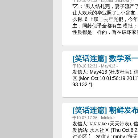
于10-10 04:12 - (author unknown) -
”乙：“男人结扎完，妻子流产了
让人欢乐的毕业照了...小盆友.
么树. 6 上联：去年光棍，
主，同龄似乎全都有主 横批：
性质都是一样的，旨在破坏家
[笑话连篇] 数学系
于10-10 12:31 - May413 -
发信人: May413 (杜皮杜宝),
区 (Mon Oct 10 01:56:19 20
93.132.*].
[笑话连篇] 朝鲜发
于10-07 17:36 - lalalake -
发信人: lalalake (天天带表
发信站: 水木社区 (Thu Oct 6 2
讨论区 】. 发信人: mnbv (每天