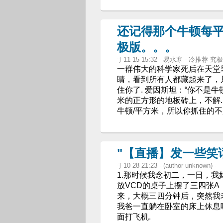
还记得那个牛顿每平
极版。。。
于11-15 15:32 - 易水寒 - 冷推荐
一群伟大的科学家死后在天堂
睛，看到所有人都藏起来了，只
住你了. 爱因斯坦：“你不是
米的正方形的地板砖上，不解.
牛顿/平方米，所以你抓住的不
"【直播】发一些笑
于10-28 21:23 - (author unknown) -
1.那时候我念初二，一日，我
放VCD的桌子上摆了三四张A
来，大概三四分钟后，突然我老
我爸一直躺在卧室的床上休息呢
面打飞机.