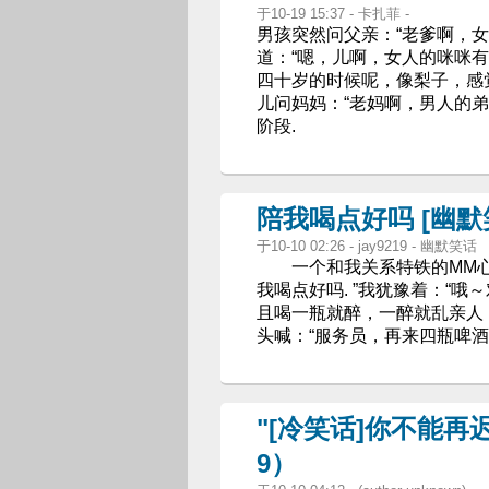
于10-19 15:37 - 卡扎菲 -
男孩突然问父亲：“老爹啊，女
道：“嗯，儿啊，女人的咪咪有
四十岁的时候呢，像梨子，感
儿问妈妈：“老妈啊，男人的弟
阶段.
陪我喝点好吗 [幽默
于10-10 02:26 - jay9219 - 幽默笑话
一个和我关系特铁的MM心情
我喝点好吗. ”我犹豫着：“哦
且喝一瓶就醉，一醉就乱亲人，
头喊：“服务员，再来四瓶啤酒
"[冷笑话]你不能再
9）