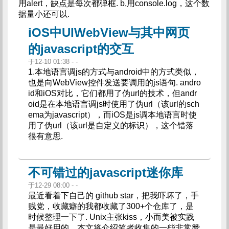
用alert，缺点是每次都弹框. b,用console.log，这个数
据量小还可以.
iOS中UIWebView与其中网页
的javascript的交互
于12-10 01:38 - -
1.本地语言调js的方式与android中的方式类似，
也是向WebView控件发送要调用的js语句. andro
id和iOS对比，它们都用了伪url的技术，但andr
oid是在本地语言调js时使用了伪url（该url的sch
ema为javascript），而iOS是js调本地语言时使
用了伪url（该url是自定义的标识），这个错落
很有意思.
不可错过的javascript迷你库
于12-29 08:00 - -
最近看着下自己的 github star，把我吓坏了，手
贱党，收藏癖的我都收藏了300+个仓库了，是
时候整理一下了. Unix主张kiss，小而美被实践
是最好用的，本文将介绍笔者收集的一些非常赞