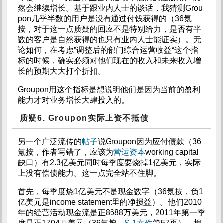
然会继续增长。基于跟业内人士的谈话，我猜测Grou
pon几乎半数的用户是没有通过付钱获得的（36氪
按，对于这一点质疑的回应不是特别给力，是否有半
数的客户是自然获得的也只有业内人士能证实）。无
论如何，在考虑”调整后的部门综合运营收益“这个指
标的时候，确实必须对他们现在的收入和未来收入增
长的预期大大打个折扣。
Groupon用这个指标是想说明他们是因为当前的盈利
能力才对业务增长大肆投入的。
质疑6. Groupon实际上资不抵债
另一个广泛流传的
帖子
说Groupon因为应付债款（36
氪按，作者写错了，应该为
营运资本
working capital
缺口）有2.3亿美元同时每季度要烧掉1亿美元，实际
上没有偿债能力。这一点完全站不住脚。
首先，每季度烧1亿美元不是现金数字（36氪按，负1
亿美元是income statement里的净损益）。他们2010
年的经营活动现金流是正8688万美元，2011年第一季
度是正1794万美元（36氪按，
S-1文件
第57页），根