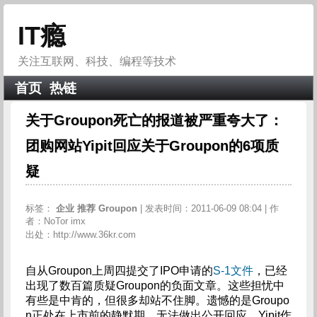
IT瘾
关注互联网、科技、编程等技术
首页
热链
关于Groupon死亡的报道被严重夸大了：
团购网站Yipit回应关于Groupon的6项质
疑
标签：
企业
推荐
Groupon
| 发表时间：2011-06-09 08:04 | 作
者：NoTor imx
出处：http://www.36kr.com
自从Groupon上周四提交了IPO申请的
S-1文件
，已经
出现了数百篇质疑Groupon的负面文章。这些担忧中
有些是中肯的，但很多却站不住脚。遗憾的是Groupo
n正处在上市前的静默期，无法做出公开回应。Yipit作