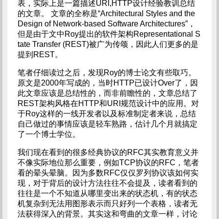
表，实际上是一篇描述URI,HTTP设计经验教训总结
的文章。 文章的全称是“Architectural Styles and the
Design of Network-based Software Architectures”，
但是由于文中Roy提出的软件架构Representational S
tate Transfer (REST)被广为传颂，因此人们更多的是
提到REST。
笔者仔细读过之后，发现Roy的博士论文有些取巧。
原文是2000年写成的，当时HTTP已设计Over了，因
此文章应该是总结性的，而非前瞻性的，文章总结了
REST架构风格在HTTP和URI规范设计中的应用。对
于Roy这样的一线开发者以及标准制定者来说，总结
自己做过的事情应该是轻车熟路，估计几个月就搞定
了一个博士学位。
我们现在看到的很多经典协议的RFC其实教育意义并
不像实际地位那么重要，例如TCP协议的RFC，笔者
看的晕头晕脑。因为多数RFC仅仅罗列协议该如何实
现，对于背后的设计方法往往不会提及，读者看到的
往往是一个不知道从哪里变出来的状态机，有的状态
机复杂到无法用图形表示而只好列一个表格，读者无
法获得深入的背景。其实这和弯曲的文章一样，讨论