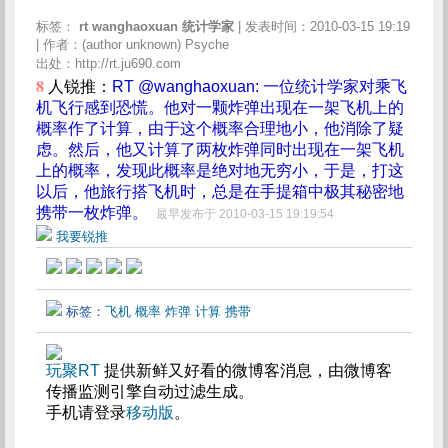
标签：
rt
wanghaoxuan
统计学家
| 发表时间：2010-03-15 19:19
| 作者：(author unknown) Psyche
出处：http://rt.ju690.com
8
人锐推：
RT @wanghaoxuan: 一位统计学家对乘飞
机飞行感到恐慌。他对一颗炸弹出现在一架飞机上的
概率作了计算，由于这个概率合理地小，他消除了疑
虑。然后，他又计算了两枚炸弹同时出现在一架飞机
上的概率，发现此概率是绝对地无穷小，于是，打这
以后，他旅行搭飞机时，总是在手提箱中极其秘密地
携带一枚炸弹。
最早发布于 2010-03-15 19:19:54
我要锐推
标签：
飞机
概率
炸弹
计算
携带
玩聚RT
提供新鲜又好看的微博客消息，由微博客
传播监测引擎自动过滤生成。
手机请登录
移动版
。