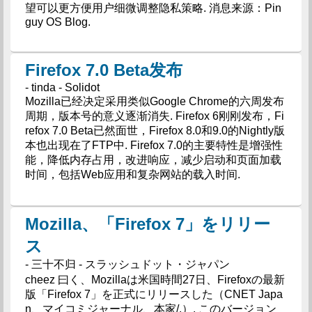
望可以更方便用户细微调整隐私策略. 消息来源：Pin
guy OS Blog.
Firefox 7.0 Beta发布
- tinda - Solidot
Mozilla已经决定采用类似Google Chrome的六周发布
周期，版本号的意义逐渐消失. Firefox 6刚刚发布，Fi
refox 7.0 Beta已然面世，Firefox 8.0和9.0的Nightly版
本也出现在了FTP中. Firefox 7.0的主要特性是增强性
能，降低内存占用，改进响应，减少启动和页面加载
时间，包括Web应用和复杂网站的载入时间.
Mozilla、「Firefox 7」をリリー
ス
- 三十不归 - スラッシュドット・ジャパン
cheez 曰く、Mozillaは米国時間27日、Firefoxの最新
版「Firefox 7」を正式にリリースした（CNET Japa
n、マイコミジャーナル、本家/.）. このバージョン