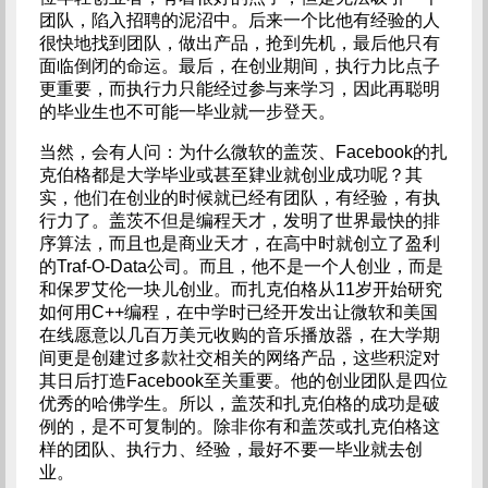
团队，陷入招聘的泥沼中。后来一个比他有经验的人
很快地找到团队，做出产品，抢到先机，最后他只有
面临倒闭的命运。最后，在创业期间，执行力比点子
更重要，而执行力只能经过参与来学习，因此再聪明
的毕业生也不可能一毕业就一步登天。
当然，会有人问：为什么微软的盖茨、Facebook的扎
克伯格都是大学毕业或甚至肄业就创业成功呢？其
实，他们在创业的时候就已经有团队，有经验，有执
行力了。盖茨不但是编程天才，发明了世界最快的排
序算法，而且也是商业天才，在高中时就创立了盈利
的Traf-O-Data公司。而且，他不是一个人创业，而是
和保罗艾伦一块儿创业。而扎克伯格从11岁开始研究
如何用C++编程，在中学时已经开发出让微软和美国
在线愿意以几百万美元收购的音乐播放器，在大学期
间更是创建过多款社交相关的网络产品，这些积淀对
其日后打造Facebook至关重要。他的创业团队是四位
优秀的哈佛学生。所以，盖茨和扎克伯格的成功是破
例的，是不可复制的。除非你有和盖茨或扎克伯格这
样的团队、执行力、经验，最好不要一毕业就去创
业。