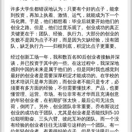
许多大学生都错误地认为：只要有个好的点子，能拿
到投资，再加上执着、激情、运气，就能成为下一个
马化腾。
于是，他们都想着：毕业后就要开始他们的
创业之路。但是，他们过度乐观了。创业成功的真正
关键更在于：团队、经验、执行力。大部分的创业的
失败不是因为点子不好，而是因为欠缺经验，没有团
队，缺乏执行力——归根到底，积淀比点子更重要。
经过创新工场一年，我和数百名80后创业者接触并深
谈，并已投资于其中的一些。在这过程中，我深深地
感到中国的未来是属于他们的，但是同时我也感觉到
最好的创业者是需要深厚积淀才能成功的。在学校的
技术培训只是单方面的，而创业者不能只是专才，必
须要有多方面的经验，不但需要懂技术、产品，也要
懂管理、运营、市场。有位非常有才华而且充满创意
的年轻创业者，在初期扩张太快，最后公司无法负
荷，倒闭了。另外，创业团队非常重要。乔布斯说过
创业的成功在于团队，尤其是创业者是否能找到5-10
位聪明勤奋、三头六臂、彼此互补的团队。而一个没
有经验的创业者往往无法吸引这样的一个团队。有一
位年轻创业者，有着很好的点子，但是无法吸引一个