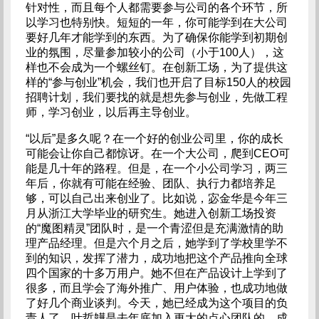
针对性，而且每个人都需要参与公司的各个环节，所
以学习也特别快。短短的一年，你可能学到在大公司
要好几年才能学到的东西。为了确保你能学到初期创
业的氛围，尽量参加较小的公司（小于100人），这
样也不会成为一个螺丝钉。在创新工场，为了提供这
样的“参与创业”机会，我们也开启了目标150人的校园
招聘计划，我们要找的就是想先参与创业，先做工程
师，学习创业，以后再主导创业。
“以后”是多久呢？在一个好的创业公司里，你的成长
可能会让你自己都惊讶。在一个大公司，爬到CEO可
能是几十年的路程。但是，在一个小公司学习，两三
年后，你就有可能在经验、团队、执行力都培养足
够，可以自己出来创业了。比如说，宓金华是今年三
月从浙江大学毕业的研究生。她进入创新工场投资
的“魔图精灵”团队时，是一个青涩但是充满激情的助
理产品经理。但是六个月之后，她学到了学校里学不
到的知识，发挥了潜力，成功地把这个产品推向全球
四个国家的十多万用户。她不但在产品设计上学到了
很多，而且学会了海外推广、用户体验，也成功地做
了好几个商业谈判。今天，她已经成为这个项目的负
责人了。叶哲韡是去年底加入更大的点心团队的，成