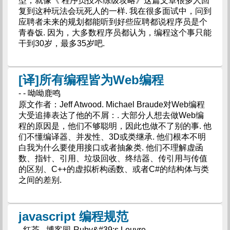
型，就像《 程序员技术练级攻略》这篇文章很多人回
复到这种玩法会玩死人的一样. 我在很多面试中，问到
应聘者未来的规划都能听到好些应聘都说程序员是个
青春饭. 因为，大多数程序员都认为，编程这个事只能
干到30岁，最多35岁吧.
[译]所有编程皆为Web编程
- - 呦呦鹿鸣
原文作者：Jeff Atwood. Michael Braude对Web编程
大受追捧表达了他的不屑：. 大部分人想去做Web编
程的原因是，他们不够聪明，因此也做不了别的事. 他
们不懂编译器、并发性、3D或类继承. 他们根本不明
白我为什么要使用接口或者抽象类. 他们不理解虚函
数、指针、引用、垃圾回收、终结器、传引用与传值
的区别、C++的虚拟析构函数、或者C#的结构体与类
之间的差别.
javascript 编程规范
- 红茶 - 博客园-Ruby&#39;s Louvre