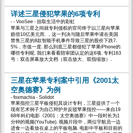
详述三星侵犯苹果的6项专利
- - VooSee - 拮取生活中的彩虹
苹果与三星之间就专利侵权的官司终于以三星向苹果
赔偿10亿美元而. ，这一判决与随后苹果申请在美国
禁售三星的8款智能手机事件导致三星的股价下跌7.
5%，市值一度. 那么到底三星都侵犯了苹果iPhone的
哪些专利呢. 我们来看看陪审团认定的这6项. 专利163
号：双击屏幕放大文档（双击放大、双指缩放）.
三星在苹果专利案中引用《2001太
空奥德赛》为例
- foxmachia - Solidot
苹果指控三星平板侵犯其设计专利，三星提供了一个
现有艺术例子为自己辩护并反驳苹果指控——来自19
68年科幻电影《2001：太空奥德赛》中一段时长为1
分钟的视频(YouTube). 视频片段中，两位宇航员一边
进食一边看放在桌上的平板电脑. 电影中平板和目前的