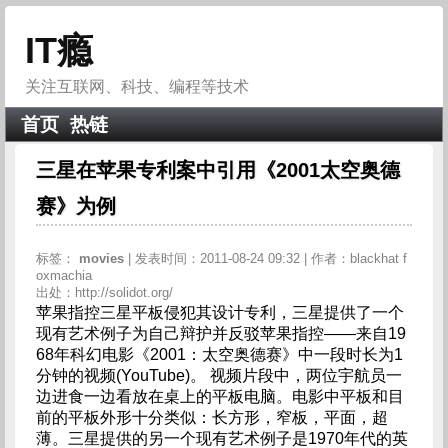
IT瘾
关注互联网、科技、编程等技术
首页
热链
三星在苹果专利案中引用《2001太空奥德
赛》为例
标签：
movies
| 发表时间：2011-08-24 09:32 | 作者：blackhat f
oxmachia
出处：http://solidot.org/
苹果指控三星平板侵犯其设计专利，三星提供了一个
现有艺术例子为自己辩护并反驳苹果指控——来自19
68年科幻电影《2001：太空奥德赛》中一段时长为1
分钟的视频(YouTube)。 视频片段中，两位宇航员一
边进食一边看放在桌上的平板电脑。电影中平板和目
前的平板外形十分类似：长方形，窄板，平面，超
薄。三星提供的另一个现有艺术例子是1970年代的英