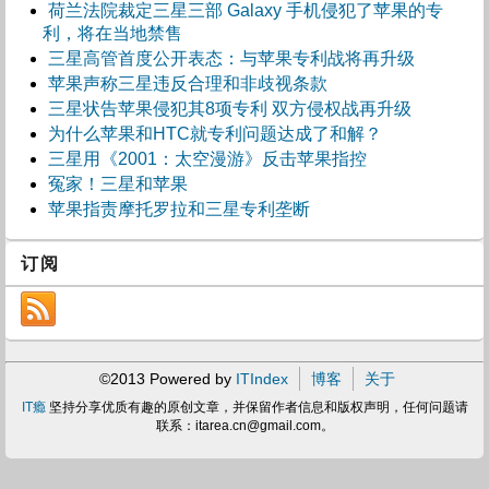
荷兰法院裁定三星三部 Galaxy 手机侵犯了苹果的专
利，将在当地禁售
三星高管首度公开表态：与苹果专利战将再升级
苹果声称三星违反合理和非歧视条款
三星状告苹果侵犯其8项专利 双方侵权战再升级
为什么苹果和HTC就专利问题达成了和解？
三星用《2001：太空漫游》反击苹果指控
冤家！三星和苹果
苹果指责摩托罗拉和三星专利垄断
订阅
©2013 Powered by
ITIndex
博客
关于
IT瘾
坚持分享优质有趣的原创文章，并保留作者信息和版权声明，任何问题请
联系：
itarea.cn@gmail.com
。