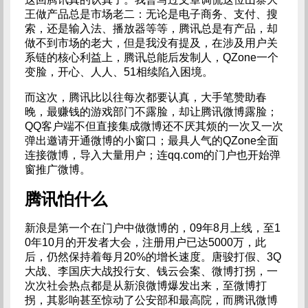
王做产品总是市场老二：无论是电子商务、支付、搜
索，还是输入法、播放器等等，腾讯总是有产品，却
做不到市场的老大，但是我没有提及，在涉及用户关
系链的核心利益上，腾讯总能后发制人，QZone一个
变脸，开心、人人、51相续陷入困境。
而这次，腾讯比以往每次都要认真，大手笔赞助春
晚，最赚钱的游戏部门不露脸，却让腾讯微博露脸；
QQ客户端不但直接集成微博还不厌其烦的一次又一次
弹出邀请开通微博的小窗口；最具人气的QZone全面
连接微博，导入大量用户；连qq.com的门户也开始弹
窗推广微博。
腾讯怕什么
新浪是第一个在门户中做微博的，09年8月上线，至1
0年10月的开发者大会，注册用户已达5000万，此
后，仍然保持着每月20%的增长速度。唐骏打假、3Q
大战、李国庆大战投行女、钱云会案、微博打拐，一
次次社会热点都是从新浪微博爆发出来，至微博打
拐，其影响甚至惊动了公安部和最高院，而腾讯微博