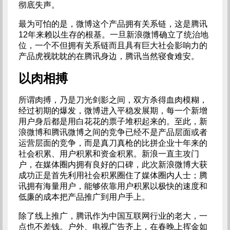
彻底失声。
最为可怕的是，微博这个产品拥有关系链，这是腾讯
12年来赖以生存的根基。一旦新浪微博确立了统治地
位，一个不但拥有关系链而且具有巨大社会影响力的
产品虎视眈眈的在腾讯身边，腾讯当然寝食难安。
以肉相搏
所谓肉搏，乃是刀光剑影之间，双方杀得血肉模糊，
经过初期的爆发，微博进入平稳发展期，每一个新增
用户身后都是用白花花的票子堆积起来的。至此，新
浪微博和腾讯微博之间的竞争已经不是产品层面或者
运营层面的竞争，而是真刀真枪的比拼企业十年来的
社会积累、用户积累和资金积累。新浪一直主攻门
户，在媒体圈内拥有良好的口碑，此次新浪微博大获
成功正是首先利用社会积累圈住了媒体圈内人士；腾
讯拥有海量用户，能够依靠用户积累以极快的速度和
低廉的成本把产品推广到用户手上。
除了线上推广，腾讯作为中国互联网行业的老大，一
点也不差钱。户外、电视广告齐上，在春晚上挥金如