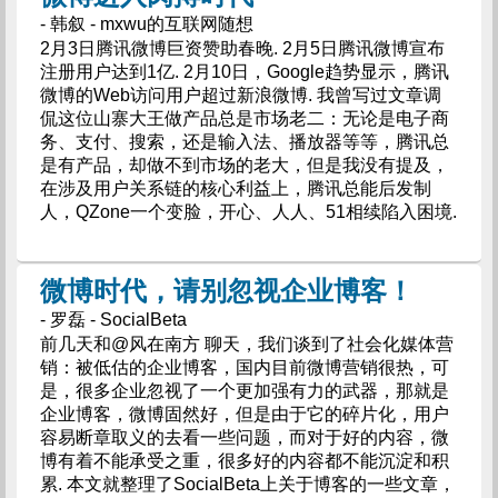
- 韩叙 - mxwu的互联网随想
2月3日腾讯微博巨资赞助春晚. 2月5日腾讯微博宣布
注册用户达到1亿. 2月10日，Google趋势显示，腾讯
微博的Web访问用户超过新浪微博. 我曾写过文章调
侃这位山寨大王做产品总是市场老二：无论是电子商
务、支付、搜索，还是输入法、播放器等等，腾讯总
是有产品，却做不到市场的老大，但是我没有提及，
在涉及用户关系链的核心利益上，腾讯总能后发制
人，QZone一个变脸，开心、人人、51相续陷入困境.
微博时代，请别忽视企业博客！
- 罗磊 - SocialBeta
前几天和@风在南方 聊天，我们谈到了社会化媒体营
销：被低估的企业博客，国内目前微博营销很热，可
是，很多企业忽视了一个更加强有力的武器，那就是
企业博客，微博固然好，但是由于它的碎片化，用户
容易断章取义的去看一些问题，而对于好的内容，微
博有着不能承受之重，很多好的内容都不能沉淀和积
累. 本文就整理了SocialBeta上关于博客的一些文章，