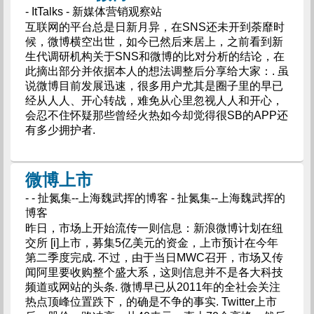
- ItTalks - 新媒体营销观察站
互联网的平台总是日新月异，在SNS还未开到荼靡时
候，微博横空出世，如今已然后来居上，之前看到新
生代调研机构关于SNS和微博的比对分析的结论，在
此摘出部分并依据本人的想法调整后分享给大家：. 虽
说微博目前发展迅速，很多用户尤其是圈子里的早已
经从人人、开心转战，难免从心里忽视人人和开心，
会忍不住怀疑那些曾经火热如今却觉得很SB的APP还
有多少拥护者.
微博上市
- - 扯氮集--上海魏武挥的博客 - 扯氮集--上海魏武挥的
博客
昨日，市场上开始流传一则信息：新浪微博计划在纽
交所 [i]上市，募集5亿美元的资金，上市预计在今年
第二季度完成. 不过，由于当日MWC召开，市场又传
闻阿里要收购整个盛大系，这则信息并不是各大科技
频道或网站的头条. 微博早已从2011年的全社会关注
热点顶峰位置跌下，的确是不争的事实. Twitter上市