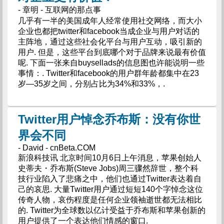
- 章明 - 互联网的那点事
几乎有一半的美国成年人经常使用社交网络，而大小
企业也都把twitter和facebook当成企业与用户对话的
主阵地，通过这些社会化平台与用户互动，吸引新的
用户. 但是，这些平台到底哪个对于品牌来说最有价值
呢. 下面一张来自buysellads的信息图也许能说明一些
事情：. Twitter和facebook的用户群年龄都集中在23
岁—35岁之间，分别占比为34%和33%，.
Twitter用户悼念乔布斯：没有你世
界会不同
- David - cnBeta.COM
新浪科技讯 北京时间10月6日上午消息，苹果创始人
史蒂夫・乔布斯(Steve Jobs)周三骤然辞世，整个科
技行业陷入了悲痛之中，他们也通过Twitter表达着自
己的哀思. 大量Twitter用户通过短短140个字悼念这位
传奇人物，哀伤程度是任何企业领袖逝世都无法相比
的. Twitter为全球数以亿计受益于乔布斯和苹果创新的
用户提供了一个表达他们情感的窗口.