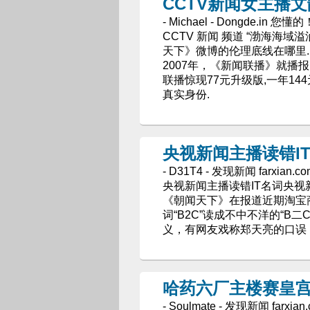
CCTV新闻女主播
- Michael - Dongde.in 您懂的
CCTV 新闻 频道 “渤海海
天下》微博的伦理底线在哪里.
2007年，《新闻联播》就播
联播惊现77元升级版,一年14
真实身份.
央视新闻主播读错I
- D31T4 - 发现新闻 farxian.
央视新闻主播读错IT名词央视
《朝闻天下》在报道近期淘宝商
词“B2C”读成不中不洋的“B
义，有网友戏称郑天亮的口误
哈药六厂主楼赛皇宫
- Soulmate - 发现新闻 farxia