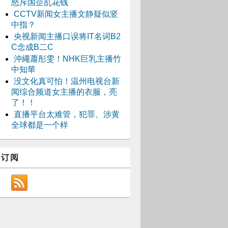
怒斥国企乱花钱
CCTV新闻女主播文静疑似竖
中指？
央视新闻主播口误将IT名词B2
C念成B二C
沖繩蕭彤雯！NHK巨乳主播竹
中知華
没文化真可怕！温州电视台新
闻综合频道女主播的衣服，亮
了！！
直播平台太难管，犯罪、涉黄
全球都是一个样
订阅