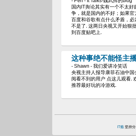
- Pen - It Talks-魏武挥的blog
国内IT舆论其实有一个不太
争，就是国内的不好；如果官
百度和谷歌有点什么矛盾，必
不是了. 这两日央视又开始
到百度贴吧上.
这种事绝不能怪主
- Shawn - 我们爱讲冷笑话
央视主持人报导康菲石油中国
阅看不到的用户 点这儿观看.
推荐最好玩的冷游戏.
IT瘾
坚持分