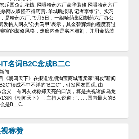
怒斥国企乱花钱. 网曝哈药六厂豪华装修 网曝哈药六厂
装修网友叹怪不得药贵. 羊城晚报讯 记者李维宁、实习
，是哈药六厂. ”9月5日，一组哈药集团制药六厂办公
据发帖人网友“公共马甲”表示，其金碧辉煌的程度赛过
尔赛宫的装修风格，走廊内全是实木雕刻，并用金箔装
T名词B2C念成B二C
新新闻
目《朝闻天下》在报道近期淘宝商城遭卖家“围攻”新闻
2C”读成不中不洋的“B二C”，引发网友围观. 由
特殊含义，有网友戏称郑天亮的口误，算是央视诸多乌龙
ctv13的《朝闻天下》，主持人说道：‘……国内最大的B
么是B二C.
央视称赞