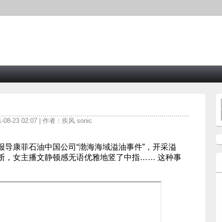
08-23 02:07 | 作者：疾风 sonic
报导康菲石油中国公司“渤海海域溢油事件”，开采溢
断，女主播文静顿感无语优雅地竖了中指…… 这种事