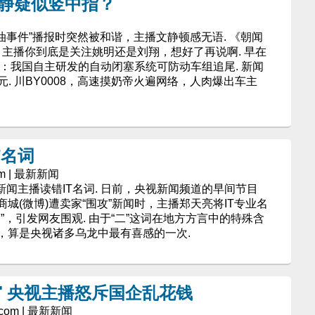
文静疑似竖中指？
！
域溢油事件”播报时突然被和谐，主播文静顿感无语. 《朝闻
 主播你到底是关注姚明还是刘翔，想好了再说啊. 早在
报：我国自主研发的自动闭塞系统可防动车组追尾. 新闻
4元. 川BY0008，高速摸奶帝火遍网络，人肉爆出车主
T名词
com | 最新新闻
新闻主播读错IT名词. 日前，央视新闻频道的早间节目
城(微博)遭卖家“围攻”新闻时，主播郑天亮将IT专业名
二C”，引发网友围观. 由于“二”这词在地方方言中的特殊含
，算是央视诸多乌龙中最有喜感的一次.
 央视主播怒斥国企乱花钱
n.com | 最新新闻