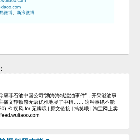
wuliaoo.com
xiaoo.com
易微博
、
新浪微博
：
导康菲石油中国公司“渤海海域溢油事件”，开采溢油事
主播文静顿感无语优雅地竖了中指…… 这种事绝不能
). © 疾风 for 无聊哦 | 原文链接 | 搞笑哦 | 淘宝网上卖
ed.wuliaoo.com.