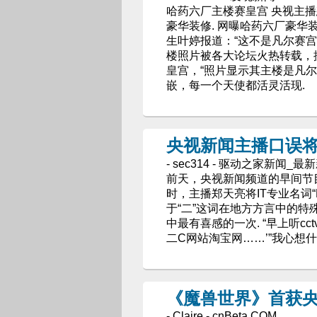
哈药六厂主楼赛皇宫 央视主播
豪华装修. 网曝哈药六厂豪华
生叶婷报道：“这不是凡尔赛宫
楼照片被各大论坛火热转载，
皇宫，“照片显示其主楼是凡
嵌，每一个天使都活灵活现.
央视新闻主播口误将I
- sec314 - 驱动之家新闻_最
前天，央视新闻频道的早间节
时，主播郑天亮将IT专业名词“B
于“二”这词在地方方言中的
中最有喜感的一次. “早上听c
二C网站淘宝网……’”我心想什
《魔兽世界》首获
- Claire - cnBeta.COM