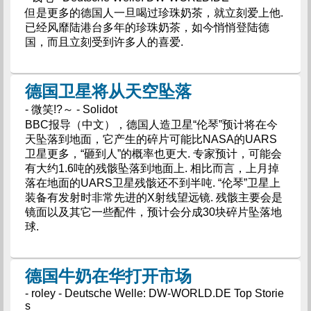
但是更多的德国人一旦喝过珍珠奶茶，就立刻爱上他.
已经风靡陆港台多年的珍珠奶茶，如今悄悄登陆德
国，而且立刻受到许多人的喜爱.
德国卫星将从天空坠落
- 微笑!?～ - Solidot
BBC报导（中文），德国人造卫星“伦琴”预计将在今
天坠落到地面，它产生的碎片可能比NASA的UARS
卫星更多，“砸到人”的概率也更大. 专家预计，可能会
有大约1.6吨的残骸坠落到地面上. 相比而言，上月掉
落在地面的UARS卫星残骸还不到半吨. “伦琴”卫星上
装备有发射时非常先进的X射线望远镜. 残骸主要会是
镜面以及其它一些配件，预计会分成30块碎片坠落地
球.
德国牛奶在华打开市场
- roley - Deutsche Welle: DW-WORLD.DE Top Storie
s