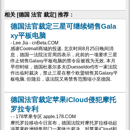
相关 [德国 法官 裁定] 推荐：
德国法官裁定三星可继续销售Gala
xy平板电脑
- Lee Jia - cnBeta.COM
感谢Cootmall商城的投递. 北京时间8月25日晚间消
息，德国一法院法官周四表示，此前的一项要求三星
停止销售Galaxy平板电脑的禁令应被视为无效. 本月
早些时候，德国杜塞尔多夫(Duesseldorf)市一家法院
作出临时裁决，禁止三星在整个欧盟销售其Galaxy平
板电脑. 但随后，该法院又将禁售范围缩小至德国.
德国法官裁定苹果iCloud侵犯摩托
罗拉专利
- - 178苹果专区 apple.178.COM
摩托罗拉移动今日宣布，德国法院对摩托罗拉移动起
诉苹果欧洲销售部门一案做出裁决，对苹果iCloud和