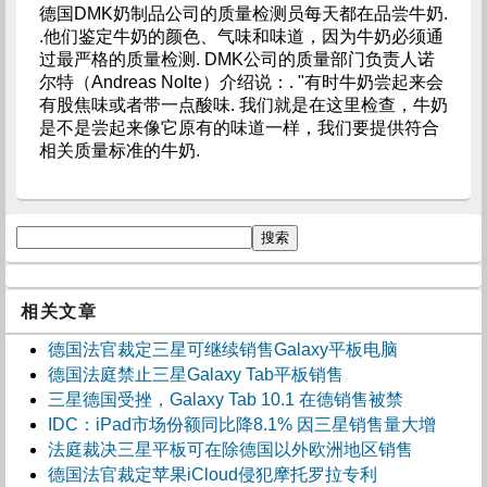
德国DMK奶制品公司的质量检测员每天都在品尝牛奶.
.他们鉴定牛奶的颜色、气味和味道，因为牛奶必须通
过最严格的质量检测. DMK公司的质量部门负责人诺
尔特（Andreas Nolte）介绍说：. "有时牛奶尝起来会
有股焦味或者带一点酸味. 我们就是在这里检查，牛奶
是不是尝起来像它原有的味道一样，我们要提供符合
相关质量标准的牛奶.
相关文章
德国法官裁定三星可继续销售Galaxy平板电脑
德国法庭禁止三星Galaxy Tab平板销售
三星德国受挫，Galaxy Tab 10.1 在德销售被禁
IDC：iPad市场份额同比降8.1% 因三星销售量大增
法庭裁决三星平板可在除德国以外欧洲地区销售
德国法官裁定苹果iCloud侵犯摩托罗拉专利