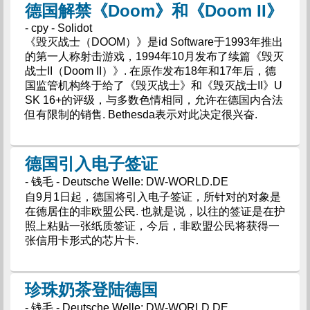
德国解禁《Doom》和《Doom II》
- cpy - Solidot
《毁灭战士（DOOM）》是id Software于1993年推出
的第一人称射击游戏，1994年10月发布了续篇《毁灭
战士II（Doom II）》. 在原作发布18年和17年后，德
国监管机构终于给了《毁灭战士》和《毁灭战士II》U
SK 16+的评级，与多数色情相同，允许在德国内合法
但有限制的销售. Bethesda表示对此决定很兴奋.
德国引入电子签证
- 钱毛 - Deutsche Welle: DW-WORLD.DE
自9月1日起，德国将引入电子签证，所针对的对象是
在德居住的非欧盟公民. 也就是说，以往的签证是在护
照上粘贴一张纸质签证，今后，非欧盟公民将获得一
张信用卡形式的芯片卡.
珍珠奶茶登陆德国
- 钱毛 - Deutsche Welle: DW-WORLD.DE