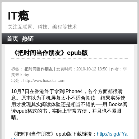
IT瘾
关注互联网、科技、编程等技术
首页
热链
《把时间当作朋友》epub版
标签：
把时间当作朋友
| 发表时间：2010-10-12 13:50 | 作者：李
笑来 kirby
出处：http://www.lixiaolai.com
10月7日在香港终于拿到iPhone4，各个方面都很满
意。原本以为手机屏幕太小不适合阅读，结果实际使
用才发现其实阅读体验还是相当不错的──用iBooks阅
读epub格式的书，实际上非常方便，并且也不累眼
睛。
《把时间当作朋友》epub版下载链接：
http://is.gd/fYa