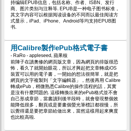
持编辑EPUB信息，包括名称、作者、ISBN、发行
商、图片类别与注释等. EPUB是一种电子图书标准，
其文字内容可以根据阅读设备的不同而以最佳阅读方
式显示，iPad、iPhone、Android等均支持EPUB图
书.
用Calibre製作ePub格式電子書
- RaRo - appleseed, 蘋果核
前陣子在讀奧修的網頁版文章，因為網頁的排版很恐
怖，看久了就開始眼花，所以才興起把文章轉成iOS
裝置可以用的電子書，一開始的想法很簡單，就是把
網頁的文字複製到「文字編輯器」，然後再用 Calibre
轉成ePub，稍微熟悉Calibre的操作流程的話，其實
是沒有什麼問題的. 這樣轉換出來的ePub格式並不會
自己形成章節，當書讀到後半段時，就會發現整個效
能降低很多，翻頁或是要畫個螢光筆標註都很慢，所
以覺得還是要把章節給做出來，當然這樣用起來爽度
也比較高啦.