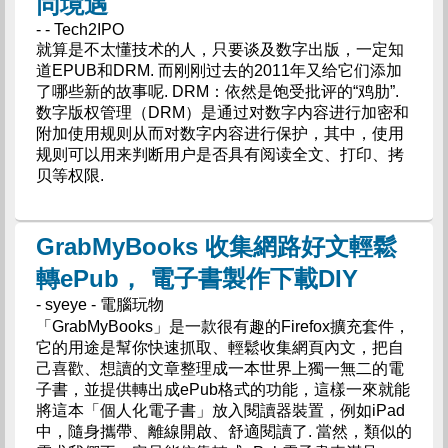
同境遇
- - Tech2IPO
就算是不太懂技术的人，只要谈及数字出版，一定知
道EPUB和DRM. 而刚刚过去的2011年又给它们添加
了哪些新的故事呢. DRM：依然是饱受批评的“鸡肋”.
数字版权管理（DRM）是通过对数字内容进行加密和
附加使用规则从而对数字内容进行保护，其中，使用
规则可以用来判断用户是否具有阅读全文、打印、拷
贝等权限.
GrabMyBooks 收集網路好文輕鬆
轉ePub， 電子書製作下載DIY
- syeye - 電腦玩物
「GrabMyBooks」是一款很有趣的Firefox擴充套件，
它的用途是幫你快速抓取、輕鬆收集網頁內文，把自
己喜歡、想讀的文章整理成一本世界上獨一無二的電
子書，並提供轉出成ePub格式的功能，這樣一來就能
將這本「個人化電子書」放入閱讀器裝置，例如iPad
中，隨身攜帶、離線開啟、舒適閱讀了. 當然，類似的