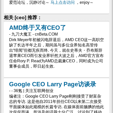
爱范论坛，沉静讨论～
马上点击访问
，enjoy～
相关 [ceo] 推荐：
AMD终于又有CEO了
- 九刀大魔王 - cnBeta.COM
Dirk Meyer年初被闪电辞退后，AMD CEO这一高职空
缺了长达半年之后，期间虽与多位业界知名高管传
出“绯闻”但都无疾而终. 今天，就在史蒂夫・乔布斯辞
退苹果CEO而引发业界轩然大波之后，AMD官方宣布
任命Rory P. Read为AMD总裁兼CEO，同时成为公司
董事会成员，即日起生效.
Google CEO Larry Page访谈录
- - 36氪 | 关注互联网创业
编者注：Google CEO Larry Page刚刚接受了财富杂
志的专访. 这是他自2011年担任CEO以来第二次接受
平面媒体如此规模的长篇专访. 在媒体面前腼腆的他此
次侃侃而谈，所涉及的话题十分广泛，讨论到了移动