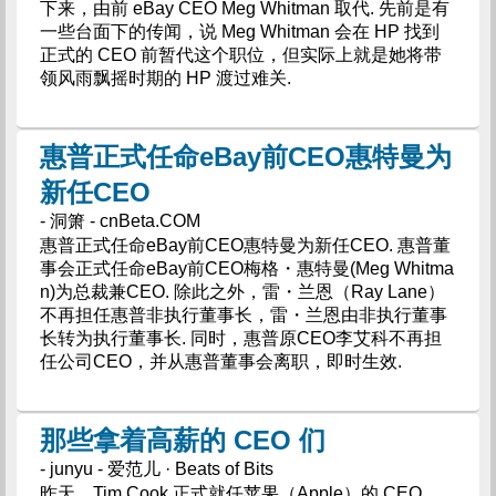
下来，由前 eBay CEO Meg Whitman 取代. 先前是有
一些台面下的传闻，说 Meg Whitman 会在 HP 找到
正式的 CEO 前暂代这个职位，但实际上就是她将带
领风雨飘摇时期的 HP 渡过难关.
惠普正式任命eBay前CEO惠特曼为
新任CEO
- 洞箫 - cnBeta.COM
惠普正式任命eBay前CEO惠特曼为新任CEO. 惠普董
事会正式任命eBay前CEO梅格・惠特曼(Meg Whitma
n)为总裁兼CEO. 除此之外，雷・兰恩（Ray Lane）
不再担任惠普非执行董事长，雷・兰恩由非执行董事
长转为执行董事长. 同时，惠普原CEO李艾科不再担
任公司CEO，并从惠普董事会离职，即时生效.
那些拿着高薪的 CEO 们
- junyu - 爱范儿 · Beats of Bits
昨天，Tim Cook 正式就任苹果（Apple）的 CEO，