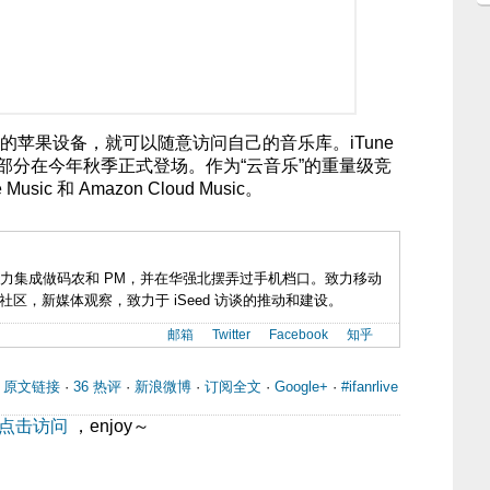
 登录的苹果设备，就可以随意访问自己的音乐库。iTune
ud 的一部分在今年秋季正式登场。作为“云音乐”的重量级竞
sic 和 Amazon Cloud Music。
力集成做码农和 PM，并在华强北摆弄过手机档口。致力移动
社区，新媒体观察，致力于 iSeed 访谈的推动和建设。
邮箱
Twitter
Facebook
知乎
|
原文链接
·
36 热评
·
新浪微博
·
订阅全文
·
Google+
·
#ifanrlive
点击访问
，enjoy～