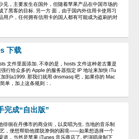
并不少见，主要发生在国外，但随着苹果产品在中国市场的
也成了黑客的目标. 另一方 面，由于国内外信用卡使用习
品用户，任何拥有信用卡的国人都有可能成为盗刷的对
s 下载
osts 文件里面添加. 不幸的是，hosts 文件这种老古董是
给众多的 Apple 的服务器指定 IP 地址来加快 iTu
加到a1999. 那我们就用 dnsmasq 吧，如果你的 Mac
那很简单，加上这条规则：.
歌手完成“自出版”
歌手，他徘徊在丹佛市的商业街，以卖唱为生. 当地的音乐制
现了他的才艺，便想帮助他摆脱潦倒的困境——如果想选择一个
，当然是苹果 iTunes 音乐商店了. 把演唱录制下