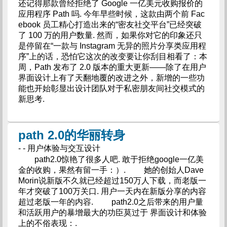
还记得那款曾经拒绝了 Google 一亿美元收购报价的
应用程序 Path 吗. 今年早些时候，这款由两个前 Fac
ebook 员工精心打造出来的“密友社交平台”已经突破
了 100 万的用户数量. 然而，如果你对它的印象还只
是停留在“一款与 Instagram 无异的照片分享类应用程
序”上的话，恐怕它这次的改变要让你刮目相看了：本
周，Path 发布了 2.0 版本的重大更新——除了在用户
界面设计上有了天翻地覆的改进之外，新增的一些功
能也开始彰显出设计团队对于私密朋友间社交模式的
新思考.
path 2.0的华丽转身
- - 用户体验与交互设计
path2.0惊艳了很多人吧. 敢于拒绝google一亿美
金的收购，果然有留一手：）. 她的创始人Dave
Morin说新版不久就已经超过150万人下载，而老版一
年才突破了100万关口. 用户一天内在新版分享的内容
超过老版一年的内容. path2.0之后带来的用户量
和活跃用户的暴增最大的功臣莫过于 界面设计和体验
上的不俗表现：.