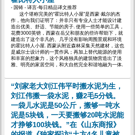
- 国铸 - 译言-每日精品译文推荐
这个堪称完美的“霍比特人小屋”是西蒙·戴尔的杰
作，他向我们证明了：并非只有专业人士才能设计建
造出优美、舒适、节能的房子. 使用一些简单的工具，
花费3000英镑，西蒙在岳父和朋友的些许帮助下，就
建造出了这个非凡的、几乎没有影响周围景观和环境
的霍比特人小屋. 西蒙从附近森林采集天然建材，这也
是威尔士设计师的一贯作风；再加上替代能源的使用
和丰富的想象力，这个风格独具的建筑物营造出了淡
雅、明亮的家居空间，和大自然完全和谐地融为一体.
“刘家老大刘江伟平时搬水泥为生，
刘江伟搬一袋水泥，赚2毛5分钱。
一袋儿水泥是50公斤，搬够一吨水
泥是5块钱，一天要搬够20吨水泥能
才挣够100块钱。”在《山东商报》
的报道《独家探访“土方4名儿童被