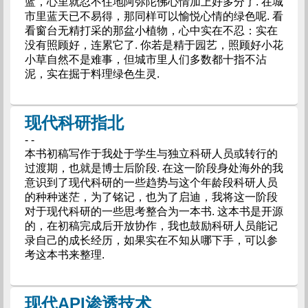
蓝，心里就忍不住地阿弥陀佛心情加上好多分了. 在城
市里蓝天已不易得，那同样可以愉悦心情的绿色呢. 看
看窗台无精打采的那盆小植物，心中实在不忍：实在
没有照顾好，连累它了. 你若是精于园艺，照顾好小花
小草自然不是难事，但城市里人们多数都十指不沾
泥，实在掘于料理绿色生灵.
现代科研指北
- -
本书初稿写作于我处于学生与独立科研人员或转行的
过渡期，也就是博士后阶段. 在这一阶段身处海外的我
意识到了现代科研的一些趋势与这个年龄段科研人员
的种种迷茫，为了铭记，也为了启迪，我将这一阶段
对于现代科研的一些思考整合为一本书. 这本书是开源
的，在初稿完成后开放协作，我也鼓励科研人员能记
录自己的成长经历，如果实在不知从哪下手，可以参
考这本书来整理.
现代API渗透技术