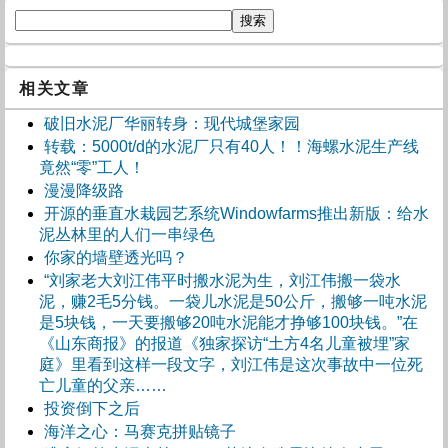
相关文章
破旧水泥厂华丽转身：现代城堡家园
转载：5000t/d的水泥厂只有40人！！海螺水泥生产线
竟然“零”工人！
漫漫降级路
开源的垂直水栽园艺系统Windowfarms推出新版：给水
泥丛林里的人们一串绿色
你家的墙壁透光吗？
“刘家老大刘江伟平时搬水泥为生，刘江伟搬一袋水
泥，赚2毛5分钱。一袋儿水泥是50公斤，搬够一吨水泥
是5块钱，一天要搬够20吨水泥能才挣够100块钱。”在
《山东商报》的报道《独家探访“土方4名儿童被埋”家
庭》里看到这样一段文字，刘江伟是这次事故中一位死
亡儿童的父亲……
投资倒下之后
海洋之心：马赛克拼贴镜子