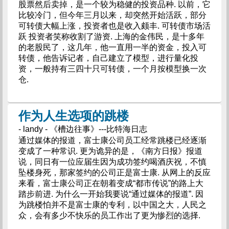
股票然后卖掉，是一个较为稳健的投资品种. 以前，它
比较冷门，但今年三月以来，却突然开始活跃，部分
可转债大幅上涨，投资者也是收入颇丰. 可转债市场活
跃 投资者笑称收割了游资. 上海的金伟民，是十多年
的老股民了，这几年，他一直用一半的资金，投入可
转债，他告诉记者，自己建立了模型，进行量化投
资，一般持有三四十只可转债，一个月按模型换一次
仓.
作为人生选项的跳楼
- landy - 《槽边往事》---比特海日志
通过媒体的报道，富士康公司员工经常跳楼已经逐渐
变成了一种常识. 更为诡异的是，《南方日报》报道
说，同日有一位应届生因为成功签约喝酒庆祝，不慎
坠楼身死，那家签约的公司正是富士康. 从网上的反应
来看，富士康公司正在朝着变成“都市传说”的路上大
踏步前进. 为什么一开始我要说“通过媒体的报道”. 因
为跳楼怕并不是富士康的专利，以中国之大，人民之
众，会有多少不快乐的员工作出了更为惨烈的选择.