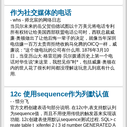
作为社交媒体的电话
- whs - 师北宸的网络日志
当贝尔未来的岳父贺伯德试图以十万美元将电话专利
所有权转让给美国西部联盟电话公司时，西联总裁威
廉·奥顿做出了让他后悔一辈子的决定，就像当年深圳
电信嫌一百万太贵而拒绝收购马化腾的OICQ一样，威
廉说：“这个做电玩的公司有什么用. 1876年3月10
日，当亚历山大·格雷厄姆·贝尔拨通历史上第一个电
话对华生说“来这里，我想见你”时*，包括威廉·奥顿在
内的世人花了很长时间都没理解这玩意儿到底有什么
用.
12c 使用sequence作为列默认值
- - 惜分飞
官方文档创建表语句部分说明. 在12c中,表支持默认列
为sequence值，而且不用使用传统的触发器来实现该
功能. 12c创建表使用默认sequence测试过程. SQL> c
reate table t_xifenfei 2 ( 3 id number GENERATED A