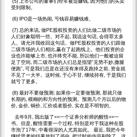
(5) 上市公司的董事们经常被迫赚钱, 因为他们的买卖
受到限制。
(6) IPO是一场热闹, 亏钱容易赚钱难。
(7) 总的来说, 做PE股权投资的人们比做二级市场的
人们好象聪明一些。对不起, 我说这句话, 会得罪太多
人。请允许我收回这句话。做PE股权投资的人们跟做
二级市场的人们相比,赢在了起跑线上。他们投资的企
业也许能够上市, 也许终究不能, 所以他们一般被迫留
足了空间, 而二级市场的人们总是指望"见势不妙,撒腿
便跑", 可是我们总是在还没有来得及跑掉之前, 资金就
不见了一大半。这时候, 于心不甘, 继续持有, 于是我们
就亏了更多。
(8) 最好不要做预测; 如果你一定要做预测, 那就只做
长期的, 模糊的和方向性的预测。预测几个月以后的物
价, 金价, 铜价, 汇价或者股价, 实在是不明智的。
去年9月, 我出版了<<一个证券分析师的醒悟>>一
书。但是, 醒悟需要一个过程, 特别是对于我这种在股
市泡了17年, 中毒很深的人尤其如此。 最近, 我把今年
继续思考的结果放到了书中, 把过时的内容剔除了。这