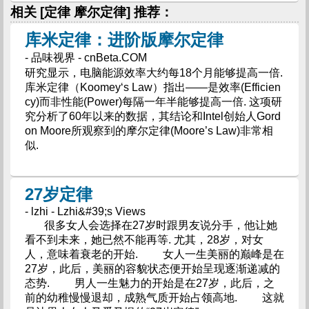
相关 [定律 摩尔定律] 推荐：
库米定律：进阶版摩尔定律
- 品味视界 - cnBeta.COM
研究显示，电脑能源效率大约每18个月能够提高一倍.
库米定律（Koomey‘s Law）指出――是效率(Efficien
cy)而非性能(Power)每隔一年半能够提高一倍. 这项研
究分析了60年以来的数据，其结论和Intel创始人Gord
on Moore所观察到的摩尔定律(Moore’s Law)非常相
似.
27岁定律
- lzhi - Lzhi&#39;s Views
很多女人会选择在27岁时跟男友说分手，他让她
看不到未来，她已然不能再等. 尤其，28岁，对女
人，意味着衰老的开始. 女人一生美丽的巅峰是在
27岁，此后，美丽的容貌状态便开始呈现逐渐递减的
态势. 男人一生魅力的开始是在27岁，此后，之
前的幼稚慢慢退却，成熟气质开始占领高地. 这就