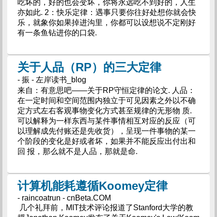
吃坏的，好的也会变坏，你将永远吃不到好的，人生
亦如此. 2：快乐定律：遇事只要你往好处想你就会快
乐，就象你如果掉进沟里，你都可以设想说不定刚好
有一条鱼钻进你的口袋.
关于人品（RP）的三大定律
- 振 - 左岸读书_blog
来自：有意思吧——关于RP守恒定律的论文. 人品：
在一定时间和空间范围内独立于可见因素之外以不确
定方式左右客观事物变化方式甚至规律的无形物 质.
可以解释为一样东西与某件事情相互对应的反应（可
以理解成先付账还是先收货），呈现一件事物的某一
个阶段的变化是好或者坏，如果并不能反应出付出和
回 报，那么就不是人品，那就是命.
计算机能耗遵循Koomey定律
- raincoatrun - cnBeta.COM
几个礼拜前，MIT技术评论报道了Stanford大学的教