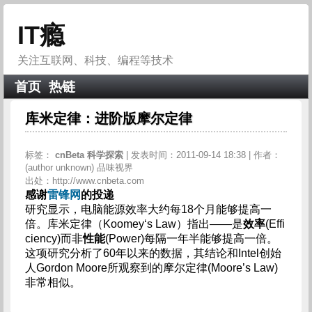
IT瘾
关注互联网、科技、编程等技术
首页
热链
库米定律：进阶版摩尔定律
标签：
cnBeta
科学探索
| 发表时间：2011-09-14 18:38 | 作者：
(author unknown) 品味视界
出处：http://www.cnbeta.com
感谢
雷锋网
的投递
研究显示，电脑能源效率大约每18个月能够提高一
倍。库米定律（Koomey‘s Law）指出――是
效率
(Effi
ciency)而非
性能
(Power)每隔一年半能够提高一倍。
这项研究分析了60年以来的数据，其结论和Intel创始
人Gordon Moore所观察到的摩尔定律(Moore’s Law)
非常相似。