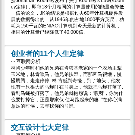
授Jonathan Koomey发布了关于Koomey's Law(Koom
ey定律)，即每18个月相同的计算量使用的能量会降低
一倍的论文，JK的结论是根据过去60年计算机硬件发
展的数据得出的，从1946年的占地1800平方英尺，功
耗为150千瓦的ENIAC计算机到今天最新的计算机，
相同的计算量已经降低了40,000倍.
创业者的11个人生定律
- - 互联网分析
林肯少年时和他的兄弟在肯塔基老家的一个农场里犁
玉米地，林肯吆马，他兄弟扶犁，而那匹马很懒，慢
慢腾腾，走走停停. 林 肯感到奇怪，到了地头，他发
现有一只很大的马蝇叮在马身上，他就把马蝇打落了.
看到马蝇被打落了，他兄弟就抱怨说：“哎呀，你为什
么要打掉它，正是那家伙 使马跑起来的嘛. ”在你心满
意足的时候，去寻找你的马蝇.
交互设计七大定律