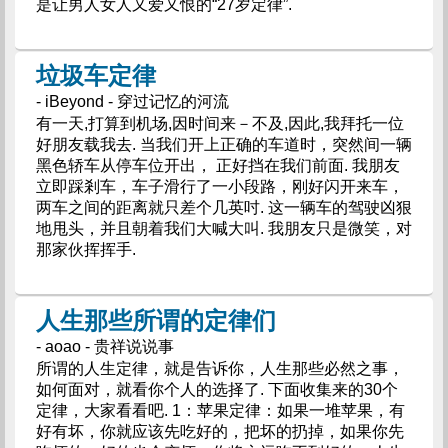
是让男人女人又爱又恨的“27岁定律”.
垃圾车定律
- iBeyond - 穿过记忆的河流
有一天,打算到机场,因时间来－不及,因此,我拜托一位
好朋友载我去. 当我们开上正确的车道时，突然间一辆
黑色轿车从停车位开出， 正好挡在我们前面. 我朋友
立即踩剎车，车子滑行了一小段路，刚好闪开来车，
两车之间的距离就只差个几英吋. 这一辆车的驾驶凶狠
地甩头，并且朝着我们大喊大叫. 我朋友只是微笑，对
那家伙挥挥手.
人生那些所谓的定律们
- aoao - 贵祥说说事
所谓的人生定律，就是告诉你，人生那些必然之事，
如何面对，就看你个人的选择了. 下面收集来的30个
定律，大家看看吧. 1：苹果定律：如果一堆苹果，有
好有坏，你就应该先吃好的，把坏的扔掉，如果你先