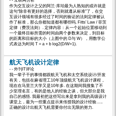
- - 互联网分析
作为交互设计之父的阿兰·库珀最为人熟知的或许就是
这句“除非有更好的选择，否则就遵从标准”了，在交
互设计领域有很多经过了时间的验证的法则定律被认
作了标准，那么你都知道都有哪些吗. Fitts’ Law / 菲茨
定律（费茨法则）. 定律内容：从一个起始位置移动到
一个最终目标所需的时间由两个参数来决定，到目标
的距离和目标的大小（上图中的 D与 W），用数学公
式表达为时间 T = a + b log2(D/W+1).
航天飞机设计定律
- - 外刊IT评论
我一辈子干的事情都跟航天飞机和太空系统设计/开发
有关，包括在麻省理工10年顶级航天飞机设计课程，
现在在马里兰大学又是10年多. 在这期间我搜集了不
少至理名言，有的是他人的经验之谈，但大部分是我
自己的感悟. 我最初把这些写出来是拿到我的高级设计
课堂上，最为一些重点提示来传授我的设计经验…..
正确的设计出航天飞机需要你付出无限的努力.