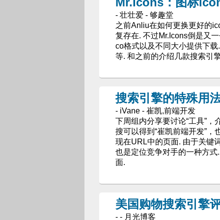
Mr.Icons：图标i
- 壮壮爱 - 够趣堂
之前Anliu在如何更换更好的
复存在. 不过Mr.Icons倒是
co格式以及不同大小提供下载. 
等. 和之前的介绍几款搜索引
搜索引擎的特殊用
- iVane - 崔凯,前端开发
下周组内分享要讨论“工具”，
搜可以得到“崔凯前端开发”，也
现在URL中的页面. 由于关键
也是定位竞争对手的一种方式. 
面.
美国购物搜索引擎
- - 月光博客