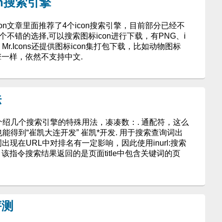
con搜索引擎
icon文章里面推荐了4个icon搜索引擎，目前部分已经不
又一个不错的选择,可以搜索图标icon进行下载，有PNG、i
Mr.Icons还提供图标icon集打包下载，比如动物图标
擎一样，依然不支持中文.
法
介绍几个搜索引擎的特殊用法，凑凑数：. 通配符，这么
能得到“崔凯大连开发” 崔凯*开发. 用于搜索查询词出
词出现在URL中对排名有一定影响，因此使用inurl:搜索
该指令搜索结果返回的是页面title中包含关键词的页
评测