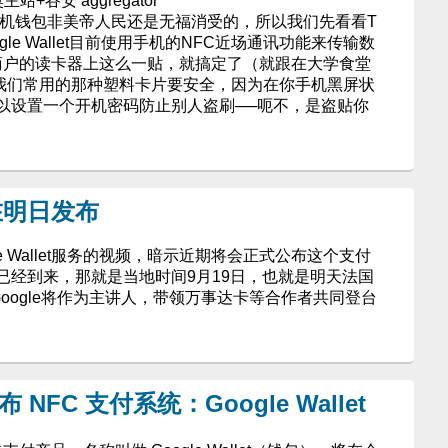
奥主站+谷安 aggregator
et这个手机钱包非美帝人民还是无福消受的，所以我们先看看T
oogle Wallet目前使用手机的NFC近场通讯功能来传输数
机往商户的读卡器上这么一贴，就搞定了（就跟在大学食堂
llet比我们常用的那种塑料卡片要安全，因为在你手机黑屏状
以设置一个开机密码防止别人盗刷──呃不，是盗贴你
 将在明日发布
gle Wallet服务的视频，暗示近期将会正式公布这个支付
已经到来，那就是当地时间9月19日，也就是明天法国
Google将作为主讲人，带领万事达卡等合作者共同登台
 NFC 支付系统：Google Wallet