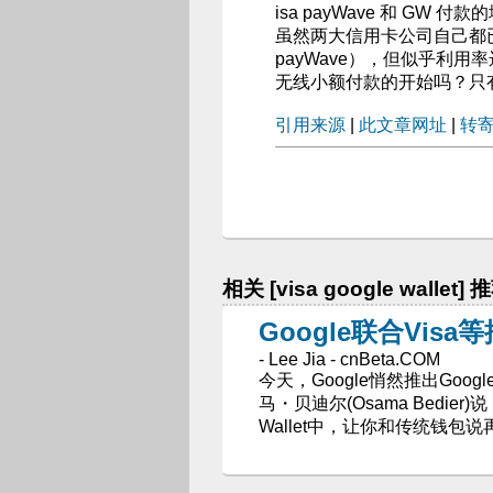
isa payWave 和 GW 付
虽然两大信用卡公司自己都已经
payWave），但似乎利用率远
无线小额付款的开始吗？只
引用来源
|
此文章网址
|
转
相关 [visa google wallet]
Google联合Visa
- Lee Jia - cnBeta.COM
今天，Google悄然推出Googl
马・贝迪尔(Osama Bedi
Wallet中，让你和传统钱包说