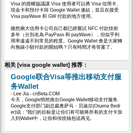
Visa 的授權協議讓 Visa 使用者可以將 Visa 信用卡、
現金卡和預付卡與 Google Wallet 連結，並且在接受
Visa payWave 和 GW 付款的地方使用。
雖然兩大信用卡公司自己都已經嘗試 NFC 付款技術
多年（分別名為 PayPass 和 payWave），但似乎利
用率遠遠不到常見的程度。Google Wallet 會是大家轉
向無線小額付款的開始嗎？只有時間才有答案了。
相关 [visa google wallet] 推荐：
Google联合Visa等推出移动支付服
务Wallet
- Lee Jia - cnBeta.COM
今天，Google悄然推出Google Wallet移动支付服务.
Google支付部门副总裁奥萨马・贝迪尔(Osama Bedi
er)说：“我们的目标是让你们有可能将所有的支付卡加
入到Wallet中，让你和传统钱包说再见.