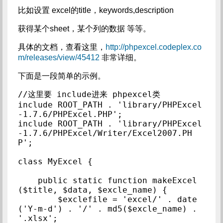
比如设置 excel的title，keywords,description
获得某个sheet，某个列的数据 等等。
具体的文档，查看这里，
http://phpexcel.codeplex.co
m/releases/view/45412
非常详细。
下面是一段简单的示例。
//这里要 include进来 phpexcel类

include ROOT_PATH . 'library/PHPExcel
-1.7.6/PHPExcel.PHP';

include ROOT_PATH . 'library/PHPExcel
-1.7.6/PHPExcel/Writer/Excel2007.PH
P';

class MyExcel {

    public static function makeExcel
($title, $data, $excle_name) {

        $exclefile = 'excel/' . date
('Y-m-d') . '/' . md5($excle_name) . 
'.xlsx';
