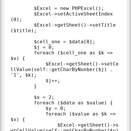
        $Excel = new PHPExcel();

        $Excel->setActiveSheetIndex
(0);

        $Excel->getSheet()->setTitle
($title);

        $cell_one = $data[0];

        $j = 0;

        foreach ($cell_one as $k => 
$v) {

            $Excel->getSheet()->setCe
llValue(self::getCharByNunber($j) . 
'1', $k);

            $j++;

        }

        $x = 2;

        foreach ($data as $value) {

            $y = 0;

            foreach ($value as $k => 
$v) {

                $Excel->getSheet()->s
etCellValue(self::getCharByNunber($y) 