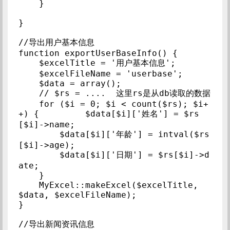
    }

}

//导出用户基本信息

function exportUserBaseInfo() {

    $excelTitle = '用户基本信息';

    $excelFileName = 'userbase';

    $data = array();

    // $rs = ....  这里rs是从db读取的数据

    for ($i = 0; $i < count($rs); $i+
+) {         $data[$i]['姓名'] = $rs
[$i]->name;

        $data[$i]['年龄'] = intval($rs
[$i]->age);

        $data[$i]['日期'] = $rs[$i]->d
ate;

    }

    MyExcel::makeExcel($excelTitle, 
$data, $excelFileName);

}

//导出新闻资讯信息
