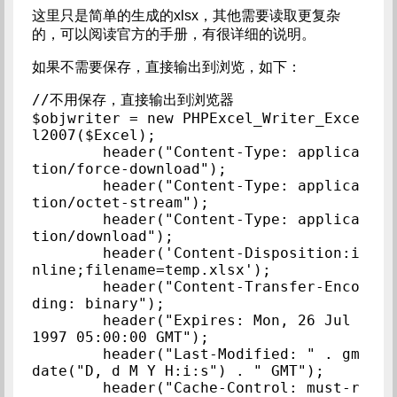
这里只是简单的生成的xlsx，其他需要读取更复杂
的，可以阅读官方的手册，有很详细的说明。
如果不需要保存，直接输出到浏览，如下：
//不用保存，直接输出到浏览器

$objwriter = new PHPExcel_Writer_Exce
l2007($Excel);

        header("Content-Type: applica
tion/force-download");

        header("Content-Type: applica
tion/octet-stream");

        header("Content-Type: applica
tion/download");

        header('Content-Disposition:i
nline;filename=temp.xlsx');

        header("Content-Transfer-Enco
ding: binary");

        header("Expires: Mon, 26 Jul 
1997 05:00:00 GMT");

        header("Last-Modified: " . gm
date("D, d M Y H:i:s") . " GMT");

        header("Cache-Control: must-r