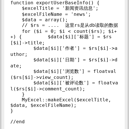
function exportUserBaseInfo() {

    $excelTitle = '新闻资讯信息';

    $excelFileName = 'news';

    $data = array();

    // $rs = ....  这里rs是从db读取的数据

    for ($i = 0; $i < count($rs); $i+
+) {         $data[$i]['标题'] = $rs
[$i]->title;

        $data[$i]['作者'] = $rs[$i]->a
uthor;

        $data[$i]['日期'] = $rs[$i]->d
ate;

        $data[$i]['浏览数'] = floatval
($rs[$i]->view_count);

        $data[$i]['被评论数'] = floatva
l($rs[$i]->comment_count);

    }

    MyExcel::makeExcel($excelTitle, 
$data, $excelFileName);

}

//end