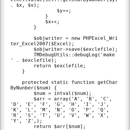
. $x, $v);

                $y++;

            }

            $x++;

        }

        $objwriter = new PHPExcel_Wri
ter_Excel2007($Excel);

        $objwriter->save($exclefile);

        TMDebugUtils::debugLog('make 
' . $exclefile);

        return $exclefile;

    }

    protected static function getChar
ByNunber($num) {

        $num = intval($num);

        $arr = array('A', 'B', 'C', 
'D', 'E', 'F', 'G', 'H', 'I', 'J', 
'K', 'L', 'M', 'N', 'O', 'P', 'Q', 
'R', 'S', 'T', 'U', 'V', 'W', 'X', 
'Y', 'Z',);

        return $arr[$num];
