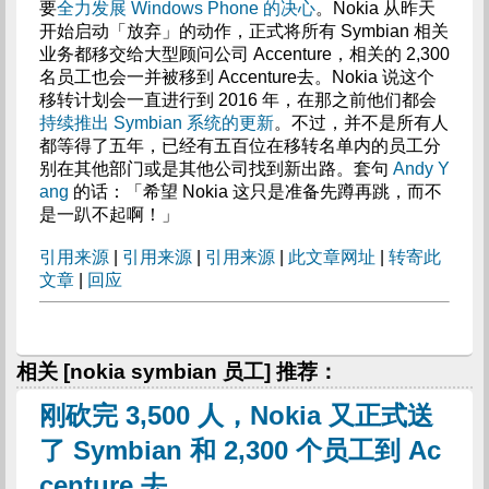
要
全力发展 Windows Phone 的决心
。Nokia 从昨天
开始启动「放弃」的动作，正式将所有 Symbian 相关
业务都移交给大型顾问公司 Accenture，相关的 2,300
名员工也会一并被移到 Accenture去。Nokia 说这个
移转计划会一直进行到 2016 年，在那之前他们都会
持续推出 Symbian 系统的更新
。不过，并不是所有人
都等得了五年，已经有五百位在移转名单内的员工分
别在其他部门或是其他公司找到新出路。套句
Andy Y
ang
的话：「希望 Nokia 这只是准备先蹲再跳，而不
是一趴不起啊！」
引用来源
|
引用来源
|
引用来源
|
此文章网址
|
转寄此
文章
|
回应
相关 [nokia symbian 员工] 推荐：
刚砍完 3,500 人，Nokia 又正式送
了 Symbian 和 2,300 个员工到 Ac
centure 去