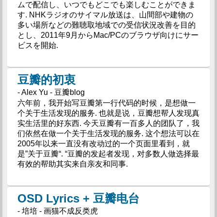
ムで配信し、いつでもどこでも楽しむことができま
す. NHKラジオのサイマル放送は、山間部や建物の
多い場所などの難聴取地域での受信状況改善を目的
とし、2011年9月からMac/PCのブラウザ向けにサー
ビスを開始.
豆瓣的初衷
- Alex Yu - 豆瓣blog
六年前，我开始写豆瓣第一行代码的时候，是想做一
个关于生活发现的服务. 也就是说，豆瓣想帮人发现真
实生活里的好东西. 今天豆瓣有一百多人的团队了，我
们依然在做一个关于生活发现的服务. 这个想法可以在
2005年以来一直没有改动过的一个页面里看到，就
是”关于豆瓣“. “豆瓣的发起者发现，对多数人做选择最
有效的帮助其实来自亲友和同事.
OSD Lyrics + 豆瓣电台
- 培培 - 画猫不成反类虎