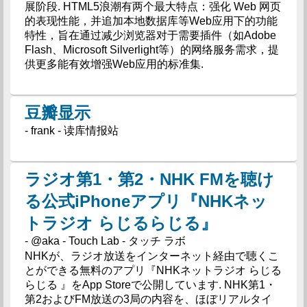
展阶段. HTML5浪潮有两个最大特点：强化 Web 网页
的表现性能，并追加本地数据库等Web应用下的功能
特性，旨在通过减少浏览器对于需要插件（如Adobe
Flash、Microsoft Silverlight等）的网络服务需求，提
供更多能有效增强Web应用的标准集.
豆瓣显示
- frank - 读库情报站
ラジオ第1・第2・NHK FMを聴け
る公式iPhoneアプリ『NHKネッ
トラジオ らじるらじる』
- @aka - Touch Lab - タッチ ラボ
NHKが、ラジオ放送をインターネット経由で聴くこ
とができる無料のアプリ『NHKネットラジオ らじる
らじる 』をApp Storeで公開しています. NHK第1・
第2およびFM放送の3局の内容を、ほぼリアルタイ