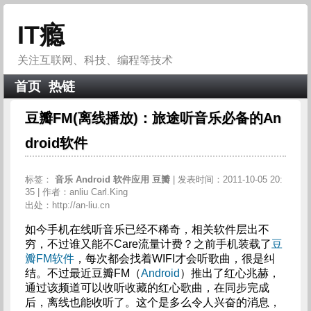
IT瘾
关注互联网、科技、编程等技术
首页
热链
豆瓣FM(离线播放)：旅途听音乐必备的An
droid软件
标签：
音乐
Android
软件应用
豆瓣
| 发表时间：2011-10-05 20:
35 | 作者：anliu Carl.King
出处：http://an-liu.cn
如今手机在线听音乐已经不稀奇，相关软件层出不
穷，不过谁又能不Care流量计费？之前手机装载了
豆
瓣FM软件
，每次都会找着WIFI才会听歌曲，很是纠
结。不过最近豆瓣FM（
Android
）推出了红心兆赫，
通过该频道可以收听收藏的红心歌曲，在同步完成
后，离线也能收听了。这个是多么令人兴奋的消息，