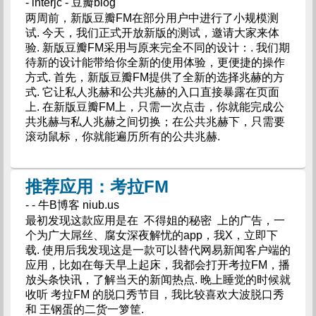
- interjc - 豆瓣blog
两周前，新版豆瓣FM在部分用户中进行了小规模测
试. 今天，我们正式开放新版的测试，邀请大家来体
验. 新版豆瓣FM采用与原来完全不同的设计：. 我们期
待新的设计能带给你全新的使用体验，更便捷的操作
方式. 首先，新版豆瓣FM提供了全新的选择兆赫的方
式. 它让私人兆赫和公共兆赫的入口直接暴露在页面
上. 在新版豆瓣FM上，只需一次点击，你就能完成公
共兆赫与私人兆赫之间切换；在公共兆赫下，只需要
滚动鼠标，你就能遍历所有的公共兆赫.
推荐应用：考拉FM
- - 牛B博客 niub.us
最初发现这款应用是在 不得姐的秘密 上的广告，一
个为广大屌丝、腐女深夜解忧的app，我X，立即下
载. 使用后我发现这是一款可以替代网易新闻客户端的
应用，比如在每天早上起床，我都会打开考拉FM，播
放头条快讯，了解当天的新闻热点. 晚上睡觉的时候就
收听 考拉FM 的脱口秀节目，我比较喜欢大波脱口秀
和 王钢蛋的二货一箩筐.