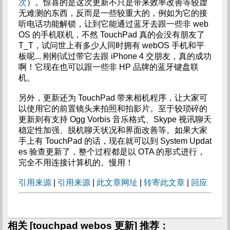
次
）。惊喜的是这次更新不只是带来效率改善等较虚
无难测的东西，反而是一些较重大的，例如为它的接
听电话功能解锁，让到它能通过蓝牙去跟一些非 web
OS 的手机联机，不然 TouchPad 真的会没有朋友了
T_T，试问世上有多少人同时拥有 webOS 手机和平
板呢... 刚刚试过带它去跟 iPhone 4 交朋友，真的成功
啊！它现在也可以跟一些非 HP 品牌的蓝牙键盘联
机。
另外，更新还为 TouchPad 带来相机程序，让大家可
以使用它的前置镜头来拍照和拍影片。至于较琐碎的
更新则有支持 Ogg Vorbis 音乐格式、Skype 视讯聊天
稳定性加强、脱机聊天状况和界面改善等。如果大家
手上有 TouchPad 的话，现在就可以到 System Updat
es 验查更新了，整个过程都是以 OTA 的形式进行，
完全不用连接计算机的。慢用！
引用来源
|
引用来源
|
此文章网址
|
转寄此文章
|
回应
相关 [touchpad webos 更新] 推荐：