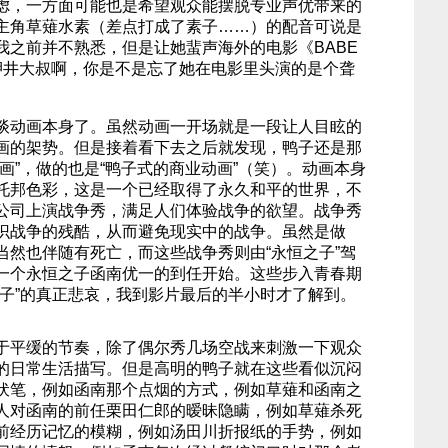
虑，一方面可能也是希望观众能摆脱专业声优带来的
主角草薙水素（差点打成了素子……）的配音可说是
我之前并不熟悉，但是让她蜚声海外的电影《BABE
押井大叔啊，你是不是忘了她在电影里头演的是个聋
谈动画本身了。虽然动画一开场就是一段让人目眩的
画的架势。但是接着看下去之后就发现，鸭子还是那
画”，做的也是“鸭子式的商业动画”（笑）。动画本身
托邦色彩，这是一个已经取得了永久和平的世界，不
公司上演战争秀，满足人们体验战争的欲望。战争秀
识战争的残酷，从而避免现实中的战争。虽然是做
当然也伴随有死亡，而这些战争秀则由“永恒之子”驾
一个永恒之子函南优一的到任开始。这些步入青春期
之子”的真正悲哀，我到影片最后的半小时才了解到。
于平缓的节奏，除了偶尔秀几场空战来刺激一下观众
的日常生活描写。但是高明的鸭子就在这些看似沉闷
伏笔，例如函南那个点烟的方式，例如草薙和函南之
人对函南的前任栗田仁郎的暧昧隐瞒，例如草薙杀死
前经历记忆的模糊，例如汤田川折报纸的手势，例如