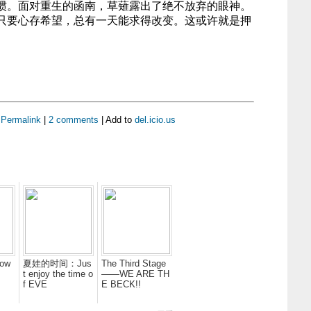
惯。面对重生的函南，草薙露出了绝不放弃的眼神。
只要心存希望，总有一天能求得改变。这或许就是押
|
Permalink
|
2 comments
| Add to
del.icio.us
bow
夏娃的时间：Jus
The Third Stage
t enjoy the time o
——WE ARE TH
f EVE
E BECK!!