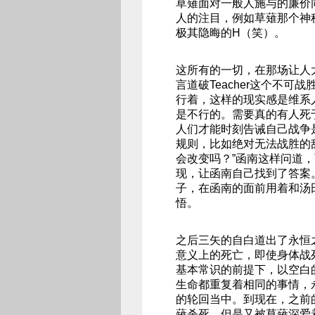
草薙面对一般人施与的廉价
人的注目，例如草薙那个神秘
极其隐晦的H（笑）。
这所有的一切，在那场让人
言道破Teacher这个不
行着，这样的现实感是维系
是不行的。需要真的有人死
人们才能时刻告诫自己战争
规则，比如绝对无法战胜的敌人。
会改变吗？”函南这样问道
现，让函南自己找到了答案
子，在函南的面前用着和汤
悟。
之后三矢的自白道出了永恒
意义上的死亡，即使身体战
基本常识的前提下，以空白
生命都重复着相同的事情，
的轮回当中。到现在，之前
薙杀死，但是又被草薙深爱