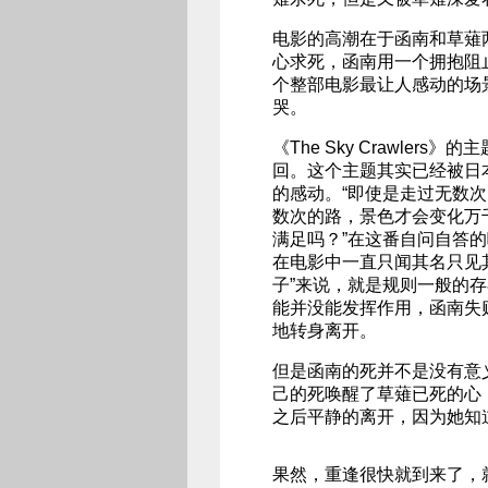
电影的高潮在于函南和草薙
心求死，函南用一个拥抱阻
个整部电影最让人感动的场
哭。
《The Sky Crawle
回。这个主题其实已经被日
的感动。“即使是走过无数
数次的路，景色才会变化万
满足吗？”在这番自问自答的
在电影中一直只闻其名只见
子”来说，就是规则一般的
能并没能发挥作用，函南失
地转身离开。
但是函南的死并不是没有意
己的死唤醒了草薙已死的心
之后平静的离开，因为她知
果然，重逢很快就到来了，