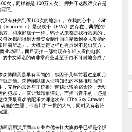
100次，同样都是 100万人次。”押井守这段话实在是
佳写照。
没有狂热到看100次的地步）。在我的心中，《Gh
以及后来的《Innocence》是仅次于《EVA》的存在，典型的押
地方。和庵野痞子一样，鸭子从来都是我行我素的，
又每次都能得到大量资金制作画面精致到令人发指的
常匪夷所思）。大概觉得这样也有点对不起出资方，
“商业动画”，而且要拍一部给现在年轻人看的电影
wlers》的中文译名的确非常商业甚至于俗不可耐地变成了
rs》的原作森博嗣我是早有耳闻的，起因于几年前看过皇明月
作就是他。森博嗣以加入理科知识的本格推理而闻
中，充斥的却是与正统推理南辕北辙的宿命论，无动
考的犯罪，一直让我印象深刻。而担当音乐的，还是
最喜欢的配乐大师这次在《The Sky Crawler
是动画的主题，带着川井一贯的大气，同时又有着符
沉重。
动画启用演员而非专业声优来扛大旗似乎已经是个惯