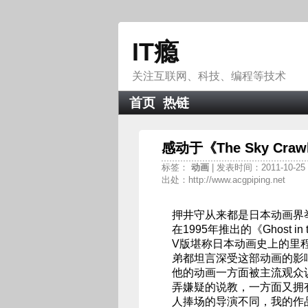
IT瘾
关注互联网、科技、编程等技术
首页
热链
感动于《The Sky Craw
标签：
动画
| 发表时间：2011-10-25 0
出处：http://www.acgpiping.net
押井守从来都是日本动画界
在1995年推出的《Ghost i
V版堪称日本动画史上的里程
弟都坦言深受这部动画的影响
他的动画一方面被主流观众
弄嫌疑的说教，一方面又拥
人捧场的导演不同，我的作品