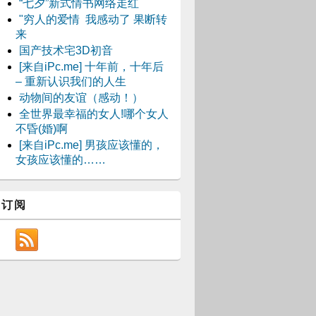
“七夕”新式情书网络走红
"穷人的爱情 我感动了 果断转
来
国产技术宅3D初音
[来自iPc.me] 十年前，十年后
– 重新认识我们的人生
动物间的友谊（感动！）
全世界最幸福的女人!哪个女人
不昏(婚)啊
[来自iPc.me] 男孩应该懂的，
女孩应该懂的……
订阅