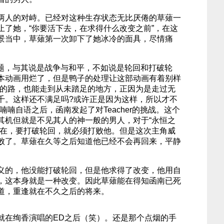
两人的对峙。已经对这种生存状态无比厌倦的草薙一
止了她，“你要活下去，在求得什么改变之前”，在这
景当中，草薙第一次卸下了她冰冷的面具，尽情痛
rs》的主题，与其说是战争与和平，不如说是轮回和打破轮
本动画用烂了，但是鸭子的处理让这部动画有着别样
次的路，也能走到从未踏足的地方，正因为是走过无
千。这样还不满足吗?或许正是因为这样，所以才不
喃喃自语之后，函南发起了对Teacher的挑战。这个
其机但就是不见其人的神一般的男人，对于“永恒之
存在，要打破轮回，就必须打败他。但是这次主角威
败了。草薙在久等之后知道他已经不会再回来，平静
义的，他没能打破轮回，但是他求得了改变，他用自
，这本身就是一种改变。因此草薙能在得知函南已死
道，重逢就在不久之后的将来。
就在绚香演唱的ED之后（笑）。还是那个点烟的手