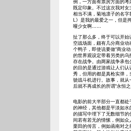
例，一方面有票房方面的考
既定印象。不过这次我对女
相当不满，菊地凛子的名字
L》是我的最爱之一，但是
哑少女啊……
扯了那么多，终于可以开始
空战场面，颇有几分商业动
个鸭子，即使说要做“商业动
的世界观设定带着另类的乌
存在战争。由两家战争承包
的目的是通过游戏让人们认
秀，但用的都是真枪实弹，
驶战斗机进行。故事，就从
后就不再成长的所谓“永恒
电影的前大半部分一直都处
的神经，其他都是平淡如水
的描写中埋下了无数细节的
间若有若无的情愫，例如众
栗田的传言，例如函南对之