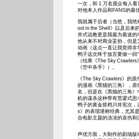
一次，和 1 万名观众每人看
对他本人作品和FANS的最
我就属于后者（当然，我绝对
ost in the Shell》
井式说教更是我最为着迷的
他从来不对商业妥协，但是
动画（这点一直让我觉得非
鸭子这次终于放言要做一回
（结果《The Sky Cra
《空中杀手》）。
《The Sky Crawle
的漫画《黑猫的三角》，原
名，但是在《黑猫的三角》
机的谋杀这种带有荒谬式思
鸭子的黄金搭档川井宪次，这位我
s》的表现堪称经典，尤其
合电影主题的淡淡的哀伤和
声优方面，大制作的剧场版