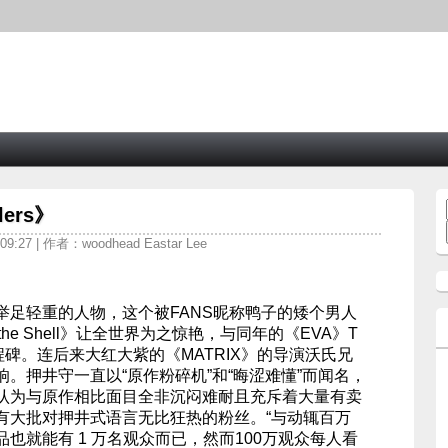
lers》
9:27 | 作者：woodhead Eastar Lee
举足轻重的人物，这个被FANS昵称鸭子的矮个男人
n the Shell》让全世界为之惊艳，与同年的《EVA》T
碑。连后来大红大紫的《MATRIX》的导演沃氏兄
。押井守一直以“原作粉碎机”和“晦涩难懂”而闻名，
认为与原作相比面目全非沉闷难耐且充斥着大量有卖
有大批对押井式语言无比狂热的粉丝。“与动辄百万
也就能有 1 万名观众而已，然而100万观众每人看