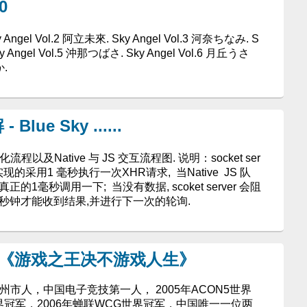
0
y Angel Vol.2 阿立未來. Sky Angel Vol.3 河奈ちなみ. S
ky Angel Vol.5 沖那つばさ. Sky Angel Vol.6 月丘うさ
か.
Blue Sky ......
流程以及Native 与 JS 交互流程图. 说明：socket ser
 源码实现的采用1 毫秒执行一次XHR请求, 当Native JS 队
1毫秒调用一下; 当没有数据, scoket server 会阻
10秒钟才能收到结果,并进行下一次的轮询.
：《游戏之王决不游戏人生》
州市人，中国电子竞技第一人， 2005年ACON5世界
界冠军，2006年蝉联WCG世界冠军，中国唯一一位两