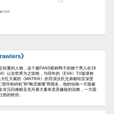
无觅
om
Ozh
awlers》
轻重的人物，这个被FANS昵称鸭子的矮个男人在19
he Shell》让全世界为之惊艳，与同年的《EVA》TV版堪称
来大红大紫的《MATRIX》的导演沃氏兄弟都坦言深受
以“原作粉碎机”和“晦涩难懂”而闻名，他的动画一方面被
全非沉闷难耐且充斥着大量有卖弄嫌疑的说教，一方面
狂热的粉丝.