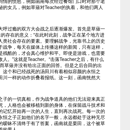
同情的愤怒，例如函南每次经过餐馆门口时对那个老
的女儿，例如草薙对Teacher的执着，和他们两人
大呼过瘾的双方大会战之后逐渐爆发。首先是草薙一
可战胜的存在的意义：“在此时此刻，战争正在某个地方进
人类社会存在的要素。要理解战争，光靠书上的历史
于战争，每天在媒体上传播这样的新闻，只有这样，
是残酷的，才会真心维护和平。即使是游戏，也需要
”这就是Teacher。“击落Teacher之后，有什么
，而草薙并没有给出正面的回答。但是之后合田的出
。这个和已经战死的汤田川有着相似容颜的永恒之
田川一样的动作折叠着报纸。这一刻，函南恍然大
之子的一切真相，作为战争道具的他们无法迎来真正
死，人格也会被移植到新的身体，在保留战斗技术和
的记忆开始再一次的人生，直到再次战死。每一次的
永恒之子正如他们的名字一般，永远都处于这种无尽
的暧昧不清终于有了答案，函南就是栗田，这个被草
着的男人。