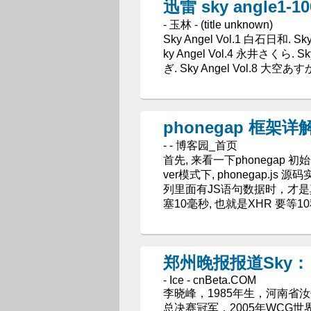
迅雷 sky angle1-10
- 玉林 - (title unknown)
Sky Angel Vol.1 白石日和. Sk
ky Angel Vol.4 永井さくら. S
ぎ. Sky Angel Vol.8 大空あす
phonegap 框架详解 - 
- - 博客园_首页
首先, 来看一下phonegap 初始化
ver模式下, phonegap.js
列里面有JS语句数据时，才是真正的
塞10毫秒, 也就是XHR 要等
郑州晚报报道Sky
- Ice - cnBeta.COM
李晓峰，1985年生，河南省汝
总决赛冠军，2005年WCG世