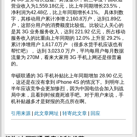
营业收入为1,559.18亿元，比上年同期增长23.5%，
净利润为42.48亿，比上年同期增长4.1%。 具体到数
字，其移动用户累计净增 2,160.8万户，达到1.89亿
户，这部分用户的消费额度比较低。比较让人关心的
是其 3G 业务服务收入，达到 221.92 亿元，所占移动
服务收入的比重由上年同期的 12.0% 上升至 29.2%，
累计净增用户 1,617.0万户 （很多水货手机应该也有
帮忙吧）， 达到 3,023.0 万户，平均每用户每月数据
流量为 270M，看来大家用 3G 手机上网还是很普遍
的。
华硕联通的 3G 手机补贴比上年同期增加 28.90 亿元
，这还是在没有拿到 iPhone 4S 的情况下。到明年上
半年应该竞争会更加惨烈，因为中国电信会加入到战
局中来，且看到时候鹿死谁手吧。对于用户来说，手
机补贴越多才是财报的亮点所在啊。
引用来源
|
此文章网址
|
转寄此文章
|
回应