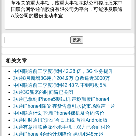
革相关的重大事项，该重大事项拟以公司控股股东中
国联合网络通信股份有限公司为平台，可能涉及联通
A股公司的股份变动事宜.
相关文章
中国联通前三季度净利 42.28 亿，3G 业务提升
联通8月新增3G用户204.9万 总数逼近3000万
中国联通前三季度净利42.48亿 不到移动5％
联通3G赢来的时间窗已关闭
联通已拿到iPhone5测试机 声称颠覆iPhone4
联通iPhone4降价 存货告急引水货市场涨声一片
中国联通计划下调iPhone4裸机及合约售价
联通即时通讯“沃友”今日上线 首推Android版
联通有意推联通版小米手机：双方已会面讨论
联通iPhone 4合约计划降价 裸机4548元起