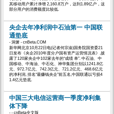
其移动用户累计净增 2,160.8万户，达到1.89亿户，这
部分用户的消费额度比较低.
央企去年净利润中石油第一 中国联
通垫底
- 洞箫 - cnBeta.COM
新华网北京10月22日电(记者何宗渝)国务院国资委21
日发布《央企2010年度分户国有资产运营情况表》,披
露了120家央企中102家去年的“成绩 单”. 中石油、中
国移动、中海油、中石化、神华集团分别以1241.8亿
元、972.7亿元、742.3亿元、721.2亿元、468.6亿元
的净利润, 排名“最赚钱央企”前五名,中国联通以亏损4
1.4亿元垫底.
中国三大电信运营商一季度净利集
体下降
- - cnBeta全文版