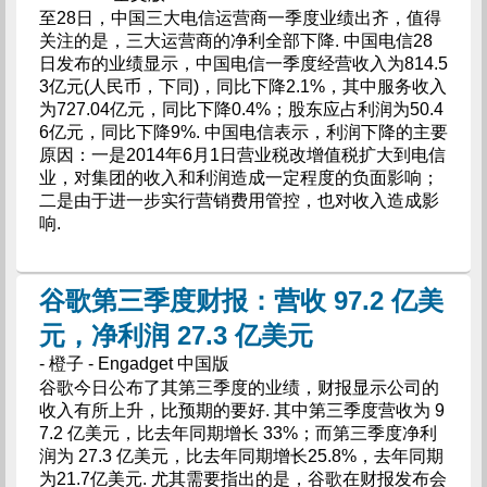
至28日，中国三大电信运营商一季度业绩出齐，值得
关注的是，三大运营商的净利全部下降. 中国电信28
日发布的业绩显示，中国电信一季度经营收入为814.5
3亿元(人民币，下同)，同比下降2.1%，其中服务收入
为727.04亿元，同比下降0.4%；股东应占利润为50.4
6亿元，同比下降9%. 中国电信表示，利润下降的主要
原因：一是2014年6月1日营业税改增值税扩大到电信
业，对集团的收入和利润造成一定程度的负面影响；
二是由于进一步实行营销费用管控，也对收入造成影
响.
谷歌第三季度财报：营收 97.2 亿美
元，净利润 27.3 亿美元
- 橙子 - Engadget 中国版
谷歌今日公布了其第三季度的业绩，财报显示公司的
收入有所上升，比预期的要好. 其中第三季度营收为 9
7.2 亿美元，比去年同期增长 33%；而第三季度净利
润为 27.3 亿美元，比去年同期增长25.8%，去年同期
为21.7亿美元. 尤其需要指出的是，谷歌在财报发布会