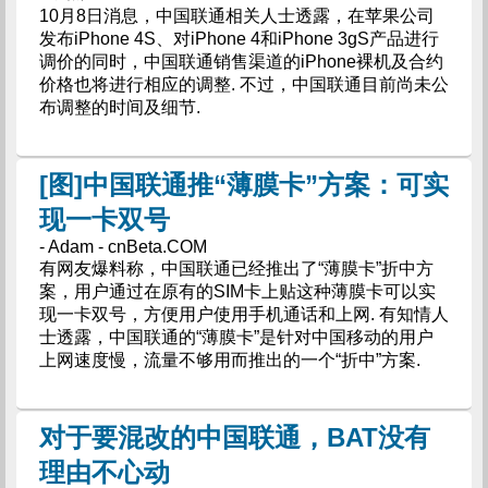
10月8日消息，中国联通相关人士透露，在苹果公司
发布iPhone 4S、对iPhone 4和iPhone 3gS产品进行
调价的同时，中国联通销售渠道的iPhone裸机及合约
价格也将进行相应的调整. 不过，中国联通目前尚未公
布调整的时间及细节.
[图]中国联通推“薄膜卡”方案：可实
现一卡双号
- Adam - cnBeta.COM
有网友爆料称，中国联通已经推出了“薄膜卡”折中方
案，用户通过在原有的SIM卡上贴这种薄膜卡可以实
现一卡双号，方便用户使用手机通话和上网. 有知情人
士透露，中国联通的“薄膜卡”是针对中国移动的用户
上网速度慢，流量不够用而推出的一个“折中”方案.
对于要混改的中国联通，BAT没有
理由不心动