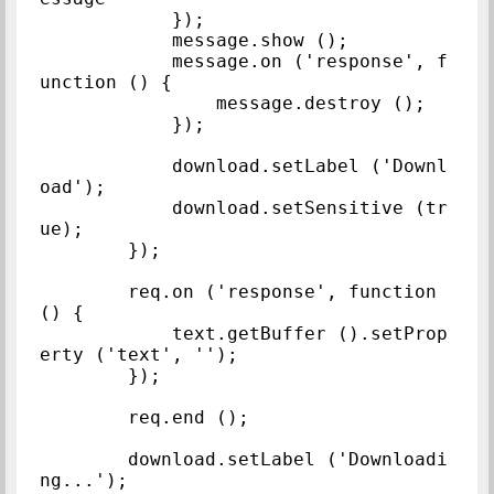
            });

            message.show ();

            message.on ('response', f
unction () {

                message.destroy ();

            });

            download.setLabel ('Downl
oad');

            download.setSensitive (tr
ue);

        });

        req.on ('response', function 
() {

            text.getBuffer ().setProp
erty ('text', '');

        });

        req.end ();

        download.setLabel ('Downloadi
ng...');
