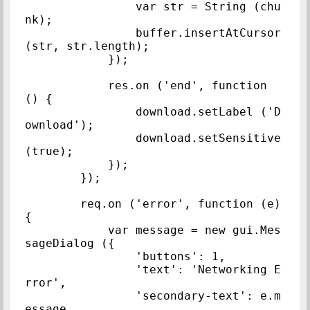
                var str = String (chu
nk);

                buffer.insertAtCursor 
(str, str.length);

            });

            res.on ('end', function 
() {

                download.setLabel ('D
ownload');

                download.setSensitive 
(true);

            });

        });

        req.on ('error', function (e) 
{

            var message = new gui.Mes
sageDialog ({

                'buttons': 1,

                'text': 'Networking E
rror',

                'secondary-text': e.m
essage
