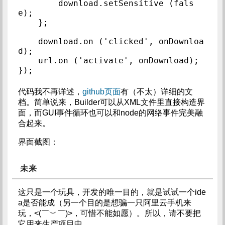
        download.setSensitive (fals
e);

    };

    download.on ('clicked', onDownloa
d);

    url.on ('activate', onDownload);

});
代码我不再详述，
github页面
有（不太）详细的文
档。简单说来，Builder可以从XML文件里直接构造界
面，而GUI事件循环也可以和node的网络事件完美融
合起来。
界面截图：
未来
这只是一个玩具，开发的唯一目的，就是试试一个ide
a是否能成（另一个目的是想骗一只阿里云手机来
玩，<(￣︶￣)>，可惜不能如愿）。所以，请不要把
它用来生产项目中。