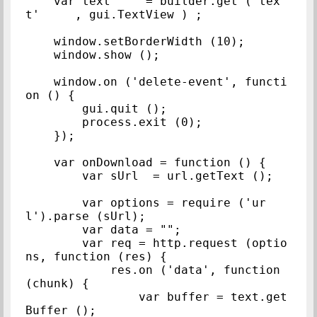
    var text     = builder.get ('tex
t'     , gui.TextView ) ;

    window.setBorderWidth (10);

    window.show ();

    window.on ('delete-event', functi
on () {

        gui.quit ();

        process.exit (0);

    });

    var onDownload = function () {

        var sUrl  = url.getText ();

        var options = require ('ur
l').parse (sUrl);

        var data = "";

        var req = http.request (optio
ns, function (res) {

            res.on ('data', function 
(chunk) {

                var buffer = text.get
Buffer ();
