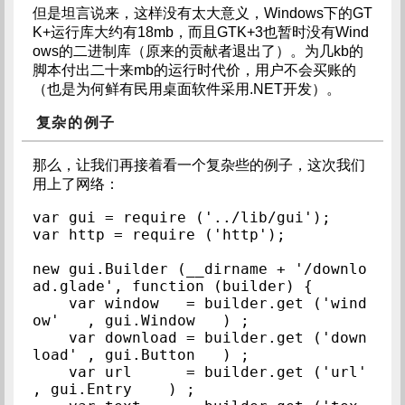
但是坦言说来，这样没有太大意义，Windows下的GT
K+运行库大约有18mb，而且GTK+3也暂时没有Wind
ows的二进制库（原来的贡献者退出了）。为几kb的
脚本付出二十来mb的运行时代价，用户不会买账的
（也是为何鲜有民用桌面软件采用.NET开发）。
复杂的例子
那么，让我们再接着看一个复杂些的例子，这次我们
用上了网络：
var gui = require ('../lib/gui');

var http = require ('http');

new gui.Builder (__dirname + '/downlo
ad.glade', function (builder) {

    var window   = builder.get ('wind
ow'   , gui.Window   ) ;

    var download = builder.get ('down
load' , gui.Button   ) ;

    var url      = builder.get ('url'      
, gui.Entry    ) ;
