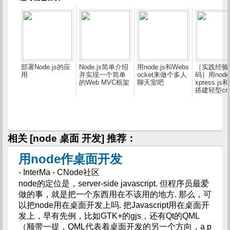
部署Node.js的应
Node.js简单介绍
用node.js和Webs
［实践经验
用
并实现一个简单
ocket来做个多人
码］用node.
的Web MVC框架
聊天室吧
xpress.js和
搭建轻型cm
统
相关 [node 桌面 开发] 推荐：
用node作桌面开发
- InterMa - CNode社区
node的定位是，server-side javascript. 但程序员最爱
做的事，就是把一个东西用在不该用的地方. 那么，可
以把node用在桌面开发上吗. 把Javascript用在桌面开
发上，早有先例，比如GTK+的gjs，还有Qt的QML
（顺带一提，QML代表着桌面开发的另一个方向，a p