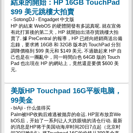
結束的開始：HP 16GB TouchPad
$99 美元跳樓大拍賣
- SotongDJ - Engadget 中文版
HP 的結束 WebOS 的硬體開發有多認真呢. 就在宣佈
有此打算後的第二天，HP 就開始出清存貨跳樓大拍
賣了. 據 PreCentral 的報導，HP 已經向經銷商送出備
忘錄，要求將 16GB 和 32GB 版本的 TouchPad 分別
調降價格到 $99 美元和 $149 美元. 不過聽起來 HP 自
己也是在一團亂中，同一時間白色 64GB 版的 Touch
Pad 也出現在 HP 的網站上，竟然還是要價 $600 美
元.
美版HP Touchpad 16G平板电脑，
99美金
- biAji - 什么值得买
Palm被HP收购后难逃被抛弃的命运. HP宣布放弃We
bOS后，开始了一系列让人大跌眼镜的清仓行动. 最新
的消息是HP将于美国动海岸时间20日7点起（北京时