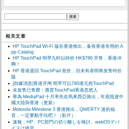
相关文章
HP TouchPad Wi-Fi 版在香港推出，备有香港专用的 A
pp Catalog
HP TouchPad 明早九时以特价 HK$780 开售，香港冲
啊！
HP 香港退回 TouchPad 差价，但未有表明将发售特价
版
[劲爆消息]香港开闸 明早可以780港元抢TouchPad
未发售已售罄：惠普TouchPad香港忽悠人
華為 MediaPad 十月率先在馬來西亞推出，年底抵達中
國大陸與香港（更新）
Motorola Milestone 3 香港推出，QWERTY 迷的福
音，一定要動手玩吧！（影片）
速報：HP、PC部門の切り離しを検討。webOSデバ
イスは終息