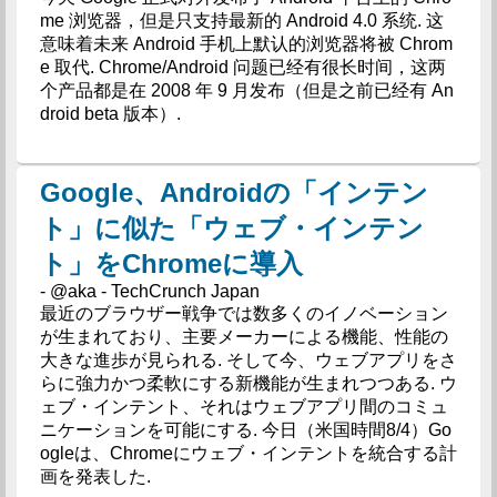
me 浏览器，但是只支持最新的 Android 4.0 系统. 这
意味着未来 Android 手机上默认的浏览器将被 Chrom
e 取代. Chrome/Android 问题已经有很长时间，这两
个产品都是在 2008 年 9 月发布（但是之前已经有 An
droid beta 版本）.
Google、Androidの「インテン
ト」に似た「ウェブ・インテン
ト」をChromeに導入
- @aka - TechCrunch Japan
最近のブラウザー戦争では数多くのイノベーション
が生まれており、主要メーカーによる機能、性能の
大きな進歩が見られる. そして今、ウェブアプリをさ
らに強力かつ柔軟にする新機能が生まれつつある. ウ
ェブ・インテント、それはウェブアプリ間のコミュ
ニケーションを可能にする. 今日（米国時間8/4）Go
ogleは、Chromeにウェブ・インテントを統合する計
画を発表した.