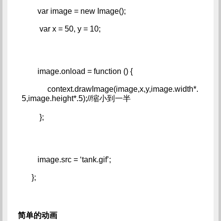
        var image = new Image();   
         var x = 50, y = 10;
        image.onload = function () {   
             context.drawImage(image,x,y,image.width*.
5,image.height*.5);//缩小到一半   
         };
        image.src = ‘tank.gif’;   
     };
简单的动画