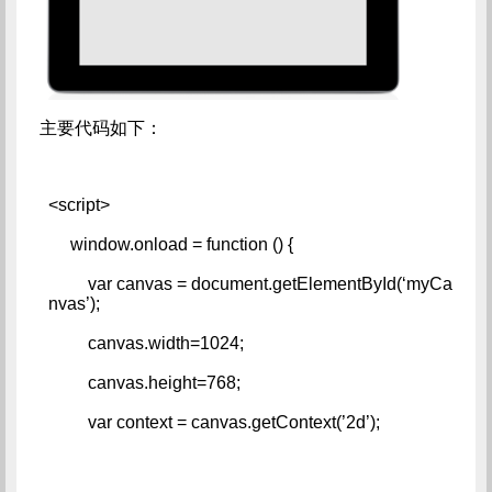
主要代码如下：
<script>   
     window.onload = function () {   
         var canvas = document.getElementById(‘myCa
nvas’);   
         canvas.width=1024;   
         canvas.height=768;   
         var context = canvas.getContext(’2d’);