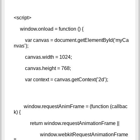
<script>   
     window.onload = function () {   
         var canvas = document.getElementById(‘myCa
nvas’);   
         canvas.width = 1024;   
         canvas.height = 768;   
         var context = canvas.getContext(’2d’);
        window.requestAnimFrame = (function (callbac
k) {   
             return window.requestAnimationFrame ||   
                     window.webkitRequestAnimationFrame 