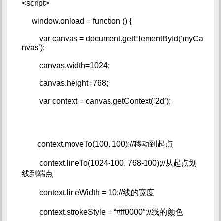
<script>   
     window.onload = function () {   
         var canvas = document.getElementById(‘myCa
nvas’);   
         canvas.width=1024;   
         canvas.height=768;   
         var context = canvas.getContext(’2d’);
        context.moveTo(100, 100);//移动到起点   
         context.lineTo(1024-100, 768-100);//从起点划
线到端点   
         context.lineWidth = 10;//线的宽度   
         context.strokeStyle = “#ff0000″;//线的颜色   