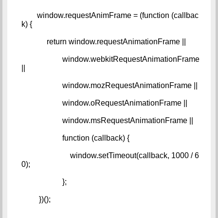
        window.requestAnimFrame = (function (callbac
k) {   
             return window.requestAnimationFrame ||   
                     window.webkitRequestAnimationFrame 
||   
                     window.mozRequestAnimationFrame ||   
                     window.oRequestAnimationFrame ||   
                     window.msRequestAnimationFrame ||   
                     function (callback) {   
                         window.setTimeout(callback, 1000 / 6
0);   
                     };   
         })();