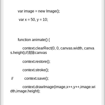
        var image = new Image();   
         var x = 50, y = 10;
        function animate() {   
             context.clearRect(0, 0, canvas.width, canva
s.height);//清除canvas   
             context.restore();   
             context.stroke();   
 //            context.save();   
             context.drawImage(image,x++,y++,image.wi
dth,image.height);