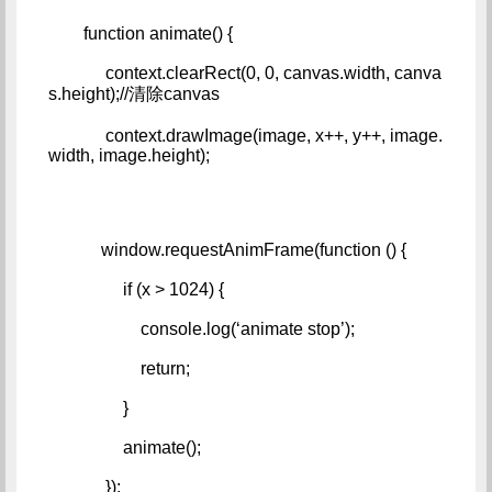
        function animate() {   
             context.clearRect(0, 0, canvas.width, canva
s.height);//清除canvas   
             context.drawImage(image, x++, y++, image.
width, image.height);
            window.requestAnimFrame(function () {   
                 if (x > 1024) {   
                     console.log(‘animate stop’);   
                     return;   
                 }   
                 animate();   
             });   