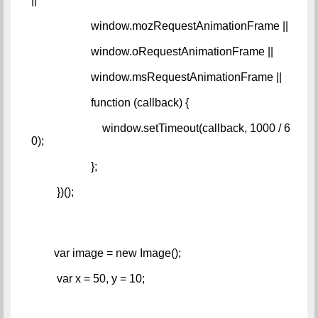
||   
                     window.mozRequestAnimationFrame ||   
                     window.oRequestAnimationFrame ||   
                     window.msRequestAnimationFrame ||   
                     function (callback) {   
                         window.setTimeout(callback, 1000 / 6
0);   
                     };   
         })();
        var image = new Image();   
         var x = 50, y = 10;