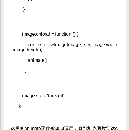
         }
        image.onload = function () {   
             context.drawImage(image, x, y, image.width, 
image.height);   
             animate();   
         };
        image.src = ‘tank.gif’;   
     };
这里的animate函数被递归调用，直到坦克图片到达c