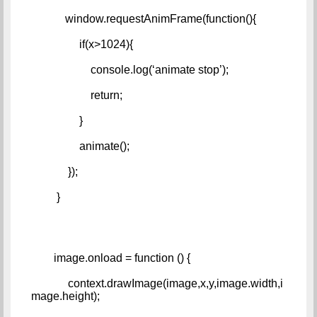
            window.requestAnimFrame(function(){   
                 if(x>1024){   
                     console.log(‘animate stop’);   
                     return;   
                 }   
                 animate();   
             });   
         }
        image.onload = function () {   
             context.drawImage(image,x,y,image.width,i
mage.height);   