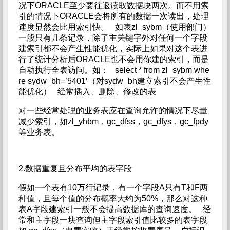
况下ORACLE至少要往返读取数据块两次。而不用索
引的情况下ORACLE会将所有的数据一次读出，处理
速度显然会比用索引快。 如表zl_sybm（使用部门）
一般只有几条记录，除了主关键字外对任何一个字段
建索引都不会产生性能优化，实际上如果对这个表进
行了统计分析后ORACLE也不会用你建的索引，而是
自动执行全表访问。如： select * from zl_sybm whe
re sydw_bh=’5401’（对sydw_bh建立索引不会产生性
能优化） 经常插入、删除、修改的表
对一些经常处理的业务表应在查询允许的情况下尽量
减少索引，如zl_yhbm，gc_dfss，gc_dfys，gc_fpdy
等业务表。
2.数据重复且分布平均的表字段
假如一个表有10万行记录，有一个字段A只有T和F两
种值，且每个值的分布概率大约为50%，那么对这种
表A字段建索引一般不会提高数据库的查询速度。 经
常和主字段一块查询但主字段索引值比较多的表字段