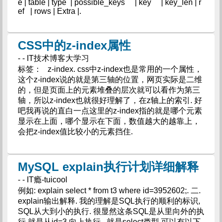
e | table | type | possible_keys | key | key_len | r
ef | rows | Extra |.
CSS中的z-index属性
- - IT技术博客大学习
标签： z-index. css中z-index也是常用的一个属性，
这个z-index说的就是第三轴的位置，网页实际是二维
的，但是页面上的元素堆叠的层次就可以看作为第三
轴，所以z-index也就很好理解了，在z轴上的索引. 好
吧我再说的直白一点这里的z-index指的就是哪个元素
显示在上面，哪个显示在下面，数值越大的越靠上，
会把z-index值比较小的元素挡住.
MySQL explain执行计划详细解释
- - IT瘾-tuicool
例如: explain select * from t3 where id=3952602;. 二.
explain输出解释. 我的理解是SQL执行的顺利的标识,
SQL从大到小的执行. 很显然这条SQL是从里向外的执
行,就是从id=3 向上执行.. 就是select类型,可以有以下