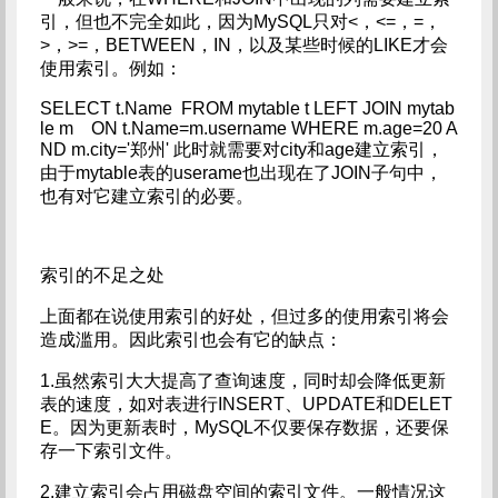
引，但也不完全如此，因为MySQL只对<，<=，=，
>，>=，BETWEEN，IN，以及某些时候的LIKE才会
使用索引。例如：
SELECT t.Name FROM mytable t LEFT JOIN mytab
le m ON t.Name=m.username WHERE m.age=20 A
ND m.city='郑州' 此时就需要对city和age建立索引，
由于mytable表的userame也出现在了JOIN子句中，
也有对它建立索引的必要。
索引的不足之处
上面都在说使用索引的好处，但过多的使用索引将会
造成滥用。因此索引也会有它的缺点：
1.虽然索引大大提高了查询速度，同时却会降低更新
表的速度，如对表进行INSERT、UPDATE和DELET
E。因为更新表时，MySQL不仅要保存数据，还要保
存一下索引文件。
2.建立索引会占用磁盘空间的索引文件。一般情况这