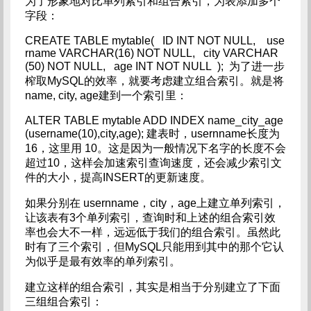
为了形象地对比单列索引和组合索引，为表添加多个
字段：
CREATE TABLE mytable( ID INT NOT NULL, use
rname VARCHAR(16) NOT NULL, city VARCHAR
(50) NOT NULL, age INT NOT NULL ); 为了进一步
榨取MySQL的效率，就要考虑建立组合索引。就是将
name, city, age建到一个索引里：
ALTER TABLE mytable ADD INDEX name_city_age
(username(10),city,age); 建表时，usernname长度为
16，这里用 10。这是因为一般情况下名字的长度不会
超过10，这样会加速索引查询速度，还会减少索引文
件的大小，提高INSERT的更新速度。
如果分别在 usernname，city，age上建立单列索引，
让该表有3个单列索引，查询时和上述的组合索引效
率也会大不一样，远远低于我们的组合索引。虽然此
时有了三个索引，但MySQL只能用到其中的那个它认
为似乎是最有效率的单列索引。
建立这样的组合索引，其实是相当于分别建立了下面
三组组合索引：