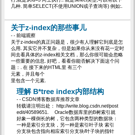
几种. 简单SELECT(不使用UNION或子查询等) 例如:.
关于z-index的那些事儿
- - 前端观察
关于z-index的真正问题是，很少有人理解它到底是怎
么用. 其实它并不复杂，但是如果你从来没有花一定时
间去看具体的z-index相关文档，那么你很可能会忽略
一些重要的信息. 好吧，看看你能否解决下面这个问
题：. 在 接下来的HTML里 有三个
元素，并且每个
里包含一个
元素.
理解 B*tree index内部结构
- - CSDN博客数据库推荐文章
转载请注明出处： http://write.blog.csdn.net/post
edit/40589651. Oracle数据库里的B树索引就
好象一棵倒长的树，它包含两种类型的数据块：
一种是索引分支块，另一种是索引叶子块 索引
分支块包含指向相应索引分支块/叶子块的指针