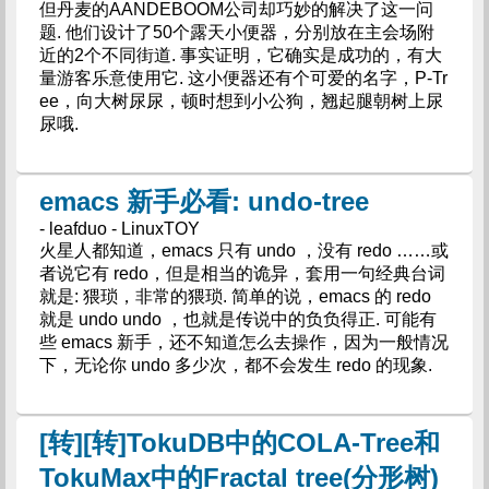
但丹麦的AANDEBOOM公司却巧妙的解决了这一问
题. 他们设计了50个露天小便器，分别放在主会场附
近的2个不同街道. 事实证明，它确实是成功的，有大
量游客乐意使用它. 这小便器还有个可爱的名字，P-Tr
ee，向大树尿尿，顿时想到小公狗，翘起腿朝树上尿
尿哦.
emacs 新手必看: undo-tree
- leafduo - LinuxTOY
火星人都知道，emacs 只有 undo ，没有 redo ……或
者说它有 redo，但是相当的诡异，套用一句经典台词
就是: 猥琐，非常的猥琐. 简单的说，emacs 的 redo
就是 undo undo ，也就是传说中的负负得正. 可能有
些 emacs 新手，还不知道怎么去操作，因为一般情况
下，无论你 undo 多少次，都不会发生 redo 的现象.
[转][转]TokuDB中的COLA-Tree和
TokuMax中的Fractal tree(分形树)