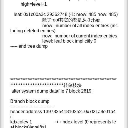
high=level+1
leaf: 0x1c00a3c 29362748 (-1: nrow: 485 rrow: 485)
除了root其它的都是从-1开始，
nrow: number of all index entries (inc
luding deleted entries)
rrow: number of current index entries
level: leaf block implicitly 0
----- end tree dump
**************************************************************
*******************************转储枝块
alter system dump datafile 7 block 2619;
Branch block dump
=================
header address 139782541810252=0x7f21a8c01a4
c
kdxcolev 1 +++index level (0 represents le
af blocks)level为1，