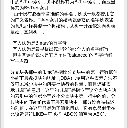
中的B-Tree索引，并不能称其为B-Tree索引，而应当
称其为B*-Tree索引。
由于没有必要非常准确的学名，所以一般都使用它
的广义名称。T-tree索引的结构就像它的名字所表述
的意思那样类似一个树结构，从树干开始依次向树枝
蔓延，直到树叶。
有人认为是Binary的首字母
有人认为是最早提出该理论的那个人的名字缩写
但更普遍的说法是它是单词“balanced”的首字母缩
写---均衡
分支块头部中的“Lmc”是指比分支块中的第一行数据值
小的下层数据块的地址（DBA）,使用这种表示方法不
仅可以减少块中的所要存储行的数量，而且还能表
示“未满”的意思。这里的“未满”是指位于该分支块左边
的索引中的值都小于这个分支块中第一行中的值。分
枝块中的“Term”代表下层索引块中一部分没有被描述
的列值，在这里只是为了简化问题，它有点类似于在
比较运算符LIKE中可以把 ‘ABC%’简写为‘ABC’。