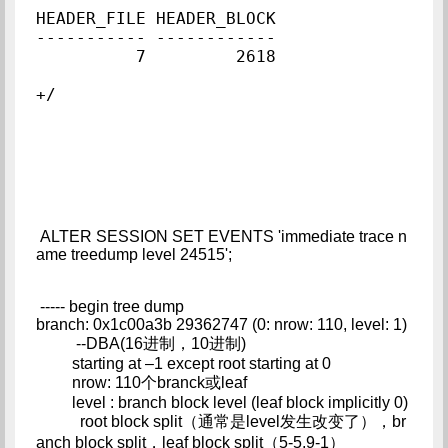
HEADER_FILE HEADER_BLOCK

----------- ------------

          7         2618

+/
ALTER SESSION SET EVENTS 'immediate trace n
ame treedump level 24515';
----- begin tree dump
branch: 0x1c00a3b 29362747 (0: nrow: 110, level: 1)
--DBA(16进制，10进制)
starting at –1 except root starting at 0
nrow: 110个branck或leaf
level : branch block level (leaf block implicitly 0)
root block split（通常是level发生改变了），br
anch block split，leaf block split（5-5,9-1）