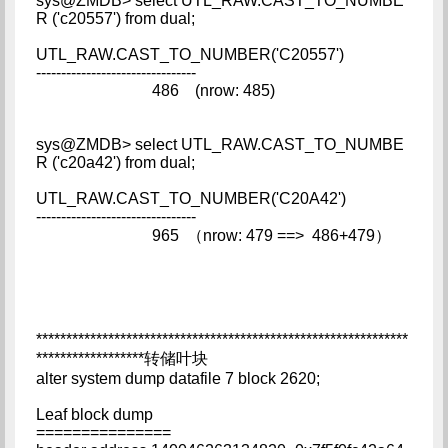
sys@ZMDB> select UTL_RAW.CAST_TO_NUMBE
R ('c20557') from dual;
UTL_RAW.CAST_TO_NUMBER('C20557')
--------------------------------
486 (nrow: 485)
sys@ZMDB> select UTL_RAW.CAST_TO_NUMBE
R ('c20a42') from dual;
UTL_RAW.CAST_TO_NUMBER('C20A42')
--------------------------------
965 （nrow: 479 ==> 486+479）
**************************************************************
******************转储叶块
alter system dump datafile 7 block 2620;
Leaf block dump
===============