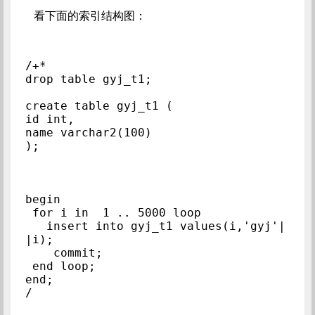
看下面的索引结构图：
/+*

drop table gyj_t1;

create table gyj_t1 (

id int,

name varchar2(100)

);

begin 

 for i in  1 .. 5000 loop

   insert into gyj_t1 values(i,'gyj'|
|i);

    commit;

 end loop; 

end;

/
