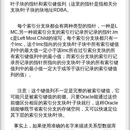
叶子块的指针和索引健值列（这里的指针是指相关分
支块/叶子块的块地址RDBA。
每个索引分支块都会有两种类型的指针，一种是L
MC,另一种就索引分支的索引行记录所记录的指针.lm
c是Left Most Child的缩写，每个索引分支块都只有一
个lmc，这个lmc指向的分支块/叶子块中所有索引键值
列中的最大值一定小于该lmc所在过引索分支块的所
有索引键值列中的最小值；而索引分支块的索引行记
录所记录的指针所指向的分支块/叶子块的所有索引键
值列中的最小值一定大于或等于该行记录的索引键值
列的值）。
注意：这个键值列不一定是完整的被索引键值，它
可能只是被索引键值的前缀。只要Oracle能通过这些
前缀区分相应的索引分支块/叶子块就行，这样Oracle
就能够既节省索引分支的存储空间，又可以快速定位
其下层的索引分支块/叶块。
事实上，如果使用准确的名字来描述关系型数据库