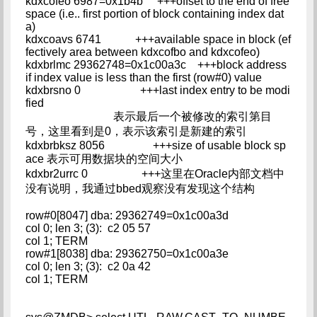
kdxcofeo 6987=0x1b4b +++offset to the end of free
space (i.e.. first portion of block containing index dat
a)
kdxcoavs 6741 +++available space in block (ef
fectively area between kdxcofbo and kdxcofeo)
kdxbrlmc 29362748=0x1c00a3c +++block address
if index value is less than the first (row#0) value
kdxbrsno 0 +++last index entry to be modi
fied
表示最后一个被修改的索引第目
号，这里看到是0，表示该索引是新建的索引
kdxbrbksz 8056 +++size of usable block sp
ace 表示可用数据块的空间大小
kdxbr2urrc 0 +++这里在Oracle内部文档中
没有说明，我通过bbed观察没有发现这个结构
row#0[8047] dba: 29362749=0x1c00a3d
col 0; len 3; (3): c2 05 57
col 1; TERM
row#1[8038] dba: 29362750=0x1c00a3e
col 0; len 3; (3): c2 0a 42
col 1; TERM