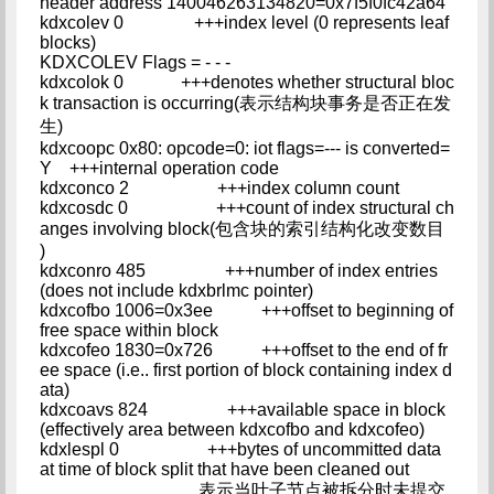
header address 140046263134820=0x7f5f0fc42a64
kdxcolev 0 +++index level (0 represents leaf
blocks)
KDXCOLEV Flags = - - -
kdxcolok 0 +++denotes whether structural bloc
k transaction is occurring(表示结构块事务是否正在发
生)
kdxcoopc 0x80: opcode=0: iot flags=--- is converted=
Y +++internal operation code
kdxconco 2 +++index column count
kdxcosdc 0 +++count of index structural ch
anges involving block(包含块的索引结构化改变数目
)
kdxconro 485 +++number of index entries
(does not include kdxbrlmc pointer)
kdxcofbo 1006=0x3ee +++offset to beginning of
free space within block
kdxcofeo 1830=0x726 +++offset to the end of fr
ee space (i.e.. first portion of block containing index d
ata)
kdxcoavs 824 +++available space in block
(effectively area between kdxcofbo and kdxcofeo)
kdxlespl 0 +++bytes of uncommitted data
at time of block split that have been cleaned out
表示当叶子节点被拆分时未提交