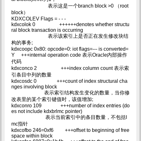
表示这是一个branch block >0 （root
block）
KDXCOLEV Flags = - - -
kdxcolok 0 ++++++denotes whether structu
ral block transaction is occurring
表示该索引上是否正在发生修改块结
构的事务;
kdxcoopc 0x80: opcode=0: iot flags=--- is converted=
Y +++internal operation code 表示Oracle内部操作
代码
kdxconco 2 +++index column count 表示索
引条目中列的数量
kdxcosdc 0 +++count of index structural cha
nges involving block
表示索引结构发生变化的数量，当你修
改表里的某个索引键值时，该值增加;
kdxconro 109 +++number of index entries (do
es not include kdxbrlmc pointer)
表示当前索引中的条目数量，不包括l
mc指针
kdxcofbo 246=0xf6 +++offset to beginning of free
space within block