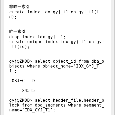
非唯一索引

create index idx_gyj_t1 on gyj_t1(i
d);

唯一索引

drop index idx_gyj_t1;

create unique index idx_gyj_t1 on gyj
_t1(id);

gyj@ZMDB> select object_id from dba_o
bjects where object_name='IDX_GYJ_T
1';

 OBJECT_ID

----------

     24515

gyj@ZMDB> select header_file,header_b
lock from dba_segments where segment_
name='IDX_GYJ_T1';
