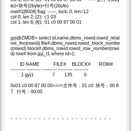
te)+块号(2byte)+行号(2byte)
row#1[8008] flag: ------, lock: 0, len=12
col 0; len 2; (2): c1 03
col 1; len 6; (6): 01 c0 00 87 00 01
gyj@ZMDB> select id,name,dbms_rowid.rowid_relat
ive_fno(rowid) file#,dbms_rowid.rowid_block_numbe
r(rowid) block#,dbms_rowid.rowid_row_number(rowi
d) row# from gyj_t1 where id=1;
ID NAME FILE# BLOCK# ROW#
---------- ---------- ---------- ---------- ----------
1 gyj1 7 135 0
0x01 c0 00 87 00 00===>文件号：01 c0 块号：00 8
7 行号：00 00
。。。。。。。。。。。。。。。。。。。。。。