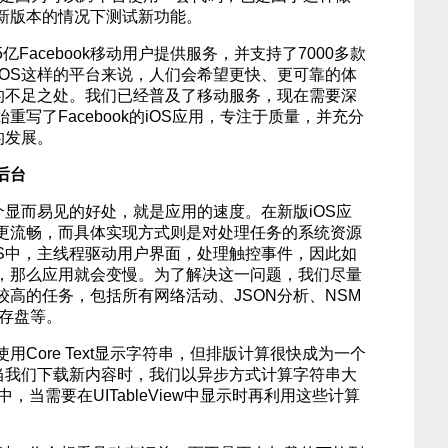
新版本的情况下测试新功能。
Facebook移动用户提供服务，并支持了7000多款
iOS这样的平台来说，人们会希望更快、更可靠的体
用的不足之处。我们已经普及了移动服务，现在需要深
写了Facebook的iOS应用，专注于质量，并充分
的发展。
后台
个显而易见的好处，就是应用的速度。在新版iOS应
更流畅，而具体实现方式则是对处理任务的系统资源
OS中，主线程驱动用户界面，处理触控事件，因此如
，那么应用就会变慢。为了解决这一问题，我们尽量
高的任务，包括所有网络活动、JSON分析、NSM
以及存盘等。
Core Text显示字符串，但排版计算很快成为一个
，当我们下载新内容时，我们以异步方式计算字符串大
ers中，当需要在UITableView中显示时再利用这些计算