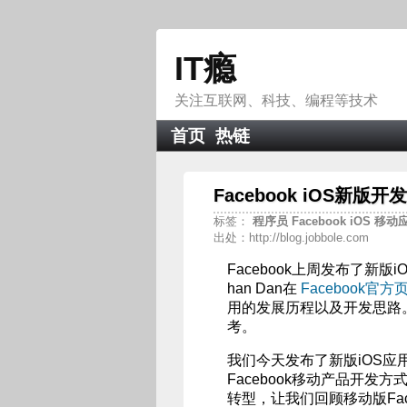
IT瘾
关注互联网、科技、编程等技术
首页
热链
Facebook iOS新
标签：
程序员
Facebook
iOS
移动
出处：http://blog.jobbole.com
Facebook上周发布了新版i
han Dan在
Facebook官方
用的发展历程以及开发思路
考。
我们今天发布了新版iOS
Facebook移动产品开
转型，让我们回顾移动版Fac