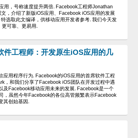
应用，号称速度提升两倍. Facebook工程师Jonathan
中撰文，介绍了新版iOS应用、Facebook iOS应用的发展
》特选取此文编译，供移动应用开发者参考. 我们今天发
、更可靠、更易用.
OS软件工程师：开发原生iOS应用的几
用程序行为. Facebook的iOS应用的首席软件工程
o Park，和我们分享了Facebook iOS团队在开发过程中遇
acebook移动应用未来的发展. Facebook是一个
虽然今年Facebook的各位高管频繁表示Facebook
变其创始基因.