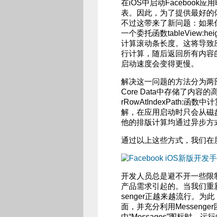
在iOS中启动Faceboo
表。因此，为了提供最好的
不过这带来了新问题：如果你的
一个委托函数tableView:he
计算滚动条长度。这将导致
行计算，随后返回所有内容
启动速度会变得更慢。
解决这一问题的方法分为两
Core Data中存储了内容的高
rRowAtIndexPath
解，在应用启动时只会从磁
他的排版计算均通过异步方
通过以上这些方式，我们在
开发人员总是避不开一些限
产品需求引起的。当我们重新开
senger正越来越流行。为
面，并充分利用Messeng
中“Messages”图标时，运行