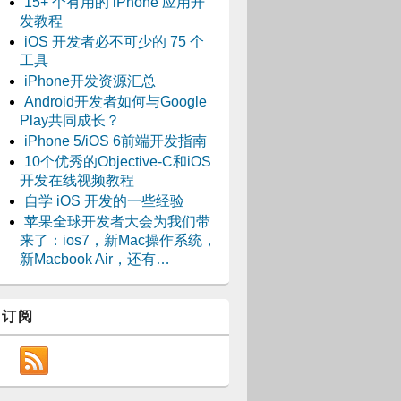
15+ 个有用的 iPhone 应用开
发教程
iOS 开发者必不可少的 75 个
工具
iPhone开发资源汇总
Android开发者如何与Google
Play共同成长？
iPhone 5/iOS 6前端开发指南
10个优秀的Objective-C和iOS
开发在线视频教程
自学 iOS 开发的一些经验
苹果全球开发者大会为我们带
来了：ios7，新Mac操作系统，
新Macbook Air，还有…
订阅