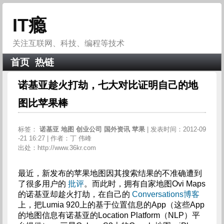
IT瘾
关注互联网、科技、编程等技术
首页
热链
诺基亚趁火打劫，七大对比证明自己的地
图比苹果棒
标签：
诺基亚
地图
创业公司
国外资讯
苹果
| 发表时间：2012-09
-21 16:27 | 作者：丁 伟峰
出处：http://www.36kr.com
最近，新发布的苹果地图因其搜索结果的不准确遭到
了很多用户的
批评
。而此时，拥有自家地图Ovi Maps
的诺基亚却趁火打劫，在自己的
Conversations博客
上，把Lumia 920上的基于位置信息的App（这些App
的地图信息有诺基亚的Location Platform（NLP）平