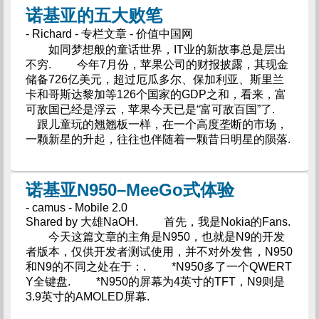
诺基亚的五大败笔
- Richard - 专栏文章 - 价值中国网
如同梦想般的童话世界，IT业的新故事总是层出
不穷. 今年7月份，苹果公司的财报披露，其现金
储备726亿美元，超过厄瓜多尔、保加利亚、斯里兰
卡和哥斯达黎加等126个国家的GDP之和，看来，富
可敌国已经是浮云，苹果今天已是“富可敌百国”了.
跟儿童玩的翘翘板一样，在一个高度垄断的市场，
一颗新星的升起，往往也伴随着一颗昔日明星的陨落.
诺基亚N950–MeeGo式体验
- camus - Mobile 2.0
Shared by 大雄NaOH. 首先，我是Nokia的Fans.
今天这篇文章的主角是N950，也就是N9的开发
者版本，仅供开发者测试使用，并不对外发售，N950
和N9的不同之处在于：. *N950多了一个QWERT
Y全键盘. *N950的屏幕为4英寸的TFT，N9则是
3.9英寸的AMOLED屏幕.