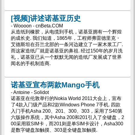
[视频]讲述诺基亚历史
- Woooon - cnBeta.COM
从造纸到橡胶，从电缆到手机，诺基亚拥有一个辉煌
的成长史. 我们知道，1865年，工程师弗雷德里克・
艾德斯坦在芬兰北部的一条河边建立了一家木浆工厂.
而这家造纸厂就是诺基亚的鼻祖. 经过150年的岁月洗
礼，诺基亚已从一个默默无闻的造纸厂发展成了世界
闻名的手机制造商.
诺基亚宣布两款Mango手机
- Antoine - Solidot
诺基亚在伦敦举行的Nokia World 2011大会上，宣布
了4款入门级产品和2款Windows Phone 7手机. 四款
入门手机Asha 200、201、300、303，采用了S40第
六版操作系统，其中Asha 200和201引入了全键盘，2
00采用双SIM卡，而201则是单SIM卡设计，Asha300
是数字键盘加触摸、303是全键盘加触摸.