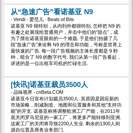
从“急速广告”看诺基亚 N9
- Vendi - 爱范儿 · Beats of Bits
诺基亚 N9 很特别，从内到外都很特别. 怎样把 N9 的
有趣之处展现给普通用户，并击中他们的“甜点”，成
为了摆在诺基亚眼前的一个难题. 于是他们拍摄了几
段“急速广告”来诠释 N9 的理念和功能，号称是世界上
最快速的广告. 每一段广告视频的主体长度都是 9 秒
钟，暗合了 N9 的数字代号. 我们从第一段广告看起，
讲述的是一位出租车司机的忙碌生活.
[快讯]诺基亚裁员3500人
- 品味视界 - cnBeta.COM
诺基亚今日宣布计划裁员3500人. 其原因是因应新的
市场策略，削减制造、地图和位置服务和其他“支持功
能”的开支. 诺基亚称将调整欧洲工厂产能，在2011年
底关闭罗马尼亚的一家工厂，将更多产能转移到亚洲.
这家工厂的关闭将导致2200人失业. 剩余的1300人则
源自位置及商务业务部门.