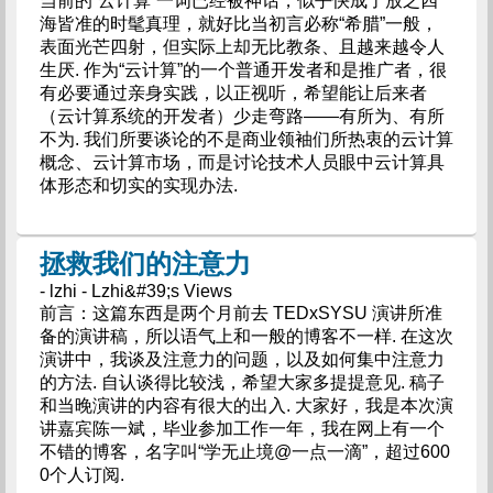
当前的“云计算”一词已经被神话，似乎快成了放之四
海皆准的时髦真理，就好比当初言必称“希腊”一般，
表面光芒四射，但实际上却无比教条、且越来越令人
生厌. 作为“云计算”的一个普通开发者和是推广者，很
有必要通过亲身实践，以正视听，希望能让后来者
（云计算系统的开发者）少走弯路——有所为、有所
不为. 我们所要谈论的不是商业领袖们所热衷的云计算
概念、云计算市场，而是讨论技术人员眼中云计算具
体形态和切实的实现办法.
拯救我们的注意力
- lzhi - Lzhi&#39;s Views
前言：这篇东西是两个月前去 TEDxSYSU 演讲所准
备的演讲稿，所以语气上和一般的博客不一样. 在这次
演讲中，我谈及注意力的问题，以及如何集中注意力
的方法. 自认谈得比较浅，希望大家多提提意见. 稿子
和当晚演讲的内容有很大的出入. 大家好，我是本次演
讲嘉宾陈一斌，毕业参加工作一年，我在网上有一个
不错的博客，名字叫“学无止境@一点一滴”，超过600
0个人订阅.