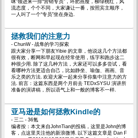
咪”领进来一排“营销专员”，环肥燕瘦，柳绿桃红，风
流态度，个个不同，大家谦让一番，按照宾主顺序，
一人叫了一个“专员”坐在身边.
拯救我们的注意力
- ChunW - 战隼的学习探索
跟大家分享一下朋友Yibie 的文章，他说这几个方法都
很有效，断网和早起现在经常使用，练字和跑步这二
种很少用. 除了这几种方法，大家还可以多多尝试，看
看哪种方法更适合自己，比如静坐、瑜伽、画画、音
乐之类的方法. 欢迎大家一起来分享你集中注意力的方
法. 前言：这篇东西是两个月前去 TEDxSYSU 演讲所
准备的演讲稿，所以语气上和一般的博客不一样.
亚马逊是如何拯救Kindle的
- 三二 - 36氪
编者按：本文来自JohnTian的投稿，这里是John的博
客，点这里关注他的新浪微博. 以下这篇文章是 Dan F