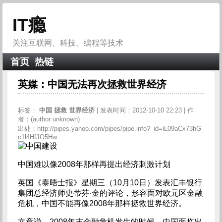
IT瘾
关注互联网、科技、编程等技术
首页
热链
英媒：中国无法再次拯救世界经济
标签：
中国
拯救
世界经济
| 发表时间：2012-10-10 22:23 | 作
者：(author unknown)
出处：http://pipes.yahoo.com/pipes/pipe.info?_id=iL09aCx73hG
c1l4HfJO5Hw
中国难以像2008年那样再提出经济刺激计划
英国《泰晤士报》星期三（10月10日）发表汇丰银行
集团总经济师史蒂芬·金的评论，形容面对欧元区金融
危机，中国不能再像2008年那样拯救世界经济。
文章说，2008年末金融危机发生的时候，中国面临出