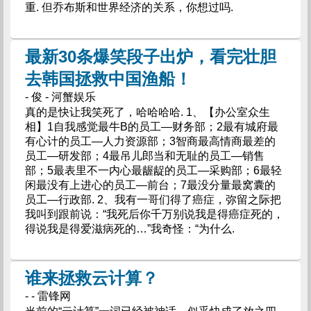
重. 但乔布斯和世界经济的关系，你想过吗.
最新30条爆笑段子出炉，看完壮胆
去韩国拯救中国渔船！
- 俊 - 河蟹娱乐
真的是快让我笑死了，哈哈哈哈. 1、【办公室众生
相】1自我感觉最牛B的员工—财务部；2最有城府最
有心计的员工—人力资源部；3智商最高情商最差的
员工—研发部；4最吊儿郎当和无耻的员工—销售
部；5最表里不一内心最龌龊的员工—采购部；6最轻
闲最没有上进心的员工—前台；7最没分量最窝囊的
员工—行政部. 2、我有一哥们得了癌症，弥留之际把
我叫到跟前说：“我死后你千万别说我是得癌症死的，
得说我是得爱滋病死的…”我奇怪：“为什么.
谁来拯救云计算？
- - 雷锋网